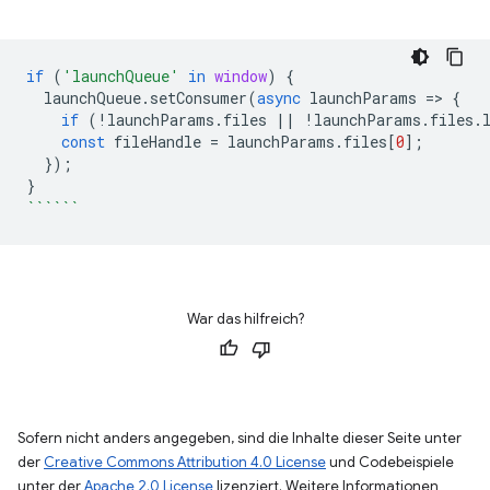
if
(
'launchQueue'
in
window
)
{
launchQueue
.
setConsumer
(
async
launchParams
=
>
{
if
(
!
launchParams
.
files
||
!
launchParams
.
files
.
const
fileHandle
=
launchParams
.
files
[
0
];
});
}
``````
War das hilfreich?
Sofern nicht anders angegeben, sind die Inhalte dieser Seite unter
der
Creative Commons Attribution 4.0 License
und Codebeispiele
unter der
Apache 2.0 License
lizenziert. Weitere Informationen