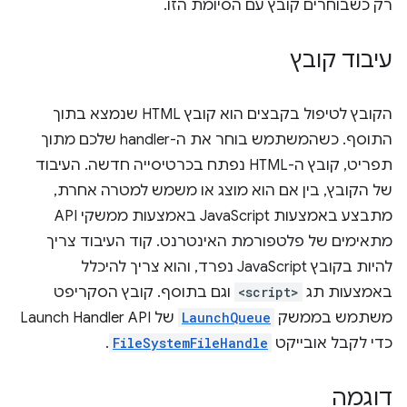
רק כשבוחרים קובץ עם הסיומת הזו.
עיבוד קובץ
הקובץ לטיפול בקבצים הוא קובץ HTML שנמצא בתוך
התוסף. כשהמשתמש בוחר את ה-handler שלכם מתוך
תפריט, קובץ ה-HTML נפתח בכרטיסייה חדשה. העיבוד
של הקובץ, בין אם הוא מוצג או משמש למטרה אחרת,
מתבצע באמצעות JavaScript באמצעות ממשקי API
מתאימים של פלטפורמת האינטרנט. קוד העיבוד צריך
להיות בקובץ JavaScript נפרד, והוא צריך להיכלל
באמצעות תג
<script>
וגם בתוסף. קובץ הסקריפט
משתמש בממשק
LaunchQueue
של Launch Handler API
כדי לקבל אובייקט
FileSystemFileHandle
.
דוגמה