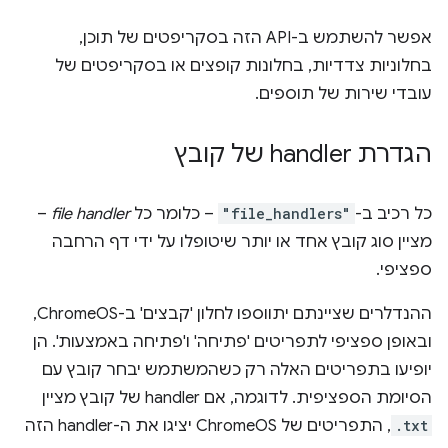
אפשר להשתמש ב-API הזה בסקריפטים של תוכן,
בחלוניות צדדיות, בחלונות קופצים או בסקריפטים של
עובדי שירות של תוספים.
הגדרת handler של קובץ
כל רכיב ב-
"file_handlers"
– כלומר כל
file handler
–
מציין סוג קובץ אחד או יותר שיטופלו על ידי דף הרחבה
ספציפי.
ההנדלרים שציינתם יתווספו לחלון 'קבצים' ב-ChromeOS,
ובאופן ספציפי לתפריטים 'פתיחה' ו'פתיחה באמצעות'. הן
יופיעו בתפריטים האלה רק כשהמשתמש יבחר קובץ עם
הסיומת הספציפית. לדוגמה, אם handler של קובץ מציין
.txt
, התפריטים של ChromeOS יציגו את ה-handler הזה