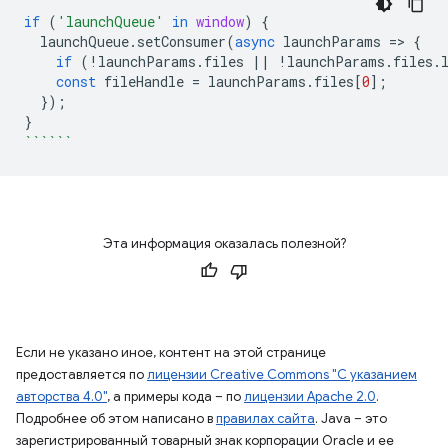
if
(
'launchQueue'
in
window
)
{
launchQueue
.
setConsumer
(
async
launchParams
=
>
{
if
(
!
launchParams
.
files
||
!
launchParams
.
files
.
const
fileHandle
=
launchParams
.
files
[
0
];
});
}
``````
Эта информация оказалась полезной?
Если не указано иное, контент на этой странице
предоставляется по
лицензии Creative Commons "С указанием
авторства 4.0"
, а примеры кода – по
лицензии Apache 2.0
.
Подробнее об этом написано в
правилах сайта
. Java – это
зарегистрированный товарный знак корпорации Oracle и ее