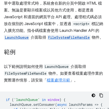
單中選取處理常式時，系統會在新的分頁中開啟 HTML 檔
案。無論是要顯示檔案或以其他方式使用，都是透過
JavaScript 和適當的網頁平台 API 處理。處理程式碼必須
放在個別的 JavaScript 檔案中，並透過
<script>
標記納
入擴充功能。指令碼檔案會使用 Launch Handler API 的
LaunchQueue
介面取得
FileSystemFileHandle
物件。
範例
以下範例說明如何使用
LaunchQueue
介面取得
FileSystemFileHandle
物件。如要查看檔案處理作業的
實際運作情形，請安裝「
檔案處理示範
」。
if
(
'launchQueue'
in
window
)
{
launchQueue
.
setConsumer
(
async
launchParams
=
>
{