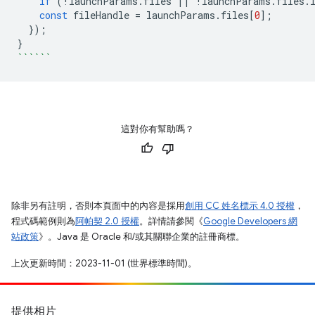
if
(
!
launchParams
.
files
||
!
launchParams
.
files
.
const
fileHandle
=
launchParams
.
files
[
0
];
});
}
``````
這對你有幫助嗎？
除非另有註明，否則本頁面中的內容是採用
創用 CC 姓名標示 4.0 授權
，
程式碼範例則為
阿帕契 2.0 授權
。詳情請參閱《
Google Developers 網
站政策
》。Java 是 Oracle 和/或其關聯企業的註冊商標。
上次更新時間：2023-11-01 (世界標準時間)。
提供相片