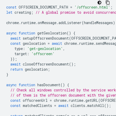
const
OFFSCREEN_DOCUMENT_PATH
=
'/offscreen.html'
;
let
creating
;
// A global promise to avoid concurren
chrome
.
runtime
.
onMessage
.
addListener
(
handleMessages
)
async
function
getGeolocation
()
{
await
setupOffscreenDocument
(
OFFSCREEN_DOCUMENT_P
const
geolocation
=
await
chrome
.
runtime
.
sendMessa
type
:
'get-geolocation'
,
target
:
'offscreen'
});
await
closeOffscreenDocument
();
return
geolocation
;
}
async
function
hasDocument
()
{
// Check all windows controlled by the service work
// of them is the offscreen document with the give
const
offscreenUrl
=
chrome
.
runtime
.
getURL
(
OFFSCRE
const
matchedClients
=
await
clients
.
matchAll
();
return
matchedClients
.
some
(
c
=
>
c
.
url
===
offscree