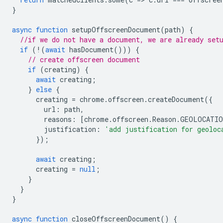
}
async
function
setupOffscreenDocument
(
path
)
{
//if we do not have a document, we are already set
if
(
!
(
await
hasDocument
()))
{
// create offscreen document
if
(
creating
)
{
await
creating
;
}
else
{
creating
=
chrome
.
offscreen
.
createDocument
({
url
:
path
,
reasons
:
[
chrome
.
offscreen
.
Reason
.
GEOLOCATIO
justification
:
'add justification for geoloc
});
await
creating
;
creating
=
null
;
}
}
}
async
function
closeOffscreenDocument
()
{