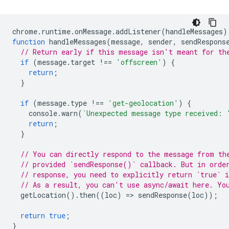
chrome
.
runtime
.
onMessage
.
addListener
(
handleMessages
)
function
handleMessages
(
message
,
sender
,
sendRespons
// Return early if this message isn't meant for th
if
(
message
.
target
!==
'offscreen'
)
{
return
;
}
if
(
message
.
type
!==
'get-geolocation'
)
{
console
.
warn
(
`Unexpected message type received: 
return
;
}
// You can directly respond to the message from th
// provided `sendResponse()` callback. But in orde
// response, you need to explicitly return `true` i
// As a result, you can't use async/await here. Yo
getLocation
().
then
((
loc
)
=
>
sendResponse
(
loc
));
return
true
;
}