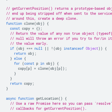
// getCurrentPosition() returns a prototype-based ob
// end up being stripped off when sent to the servic
// around this, create a deep clone.
function
clone
(
obj
)
{
const
copy
=
{};
// Return the value of any non true object (typeof
// null will throw an error if you try to for/in it
// the value early.
if
(
obj
===
null
||
!
(
obj
instanceof
Object
))
{
return
obj
;
}
else
{
for
(
const
p
in
obj
)
{
copy
[
p
]
=
clone
(
obj
[
p
]);
}
}
return
copy
;
}
async
function
getLocation
()
{
// Use a raw Promise here so you can pass `resolve
// callbacks for getCurrentPosition().