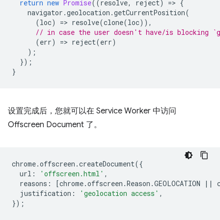
return
new
Promise
((
resolve
,
reject
)
=
>
{
navigator
.
geolocation
.
getCurrentPosition
(
(
loc
)
=
>
resolve
(
clone
(
loc
)),
// in case the user doesn't have/is blocking `
(
err
)
=
>
reject
(
err
)
);
});
}
设置完成后，您就可以在 Service Worker 中访问
Offscreen Document 了。
chrome
.
offscreen
.
createDocument
({
url
:
'offscreen.html'
,
reasons
:
[
chrome
.
offscreen
.
Reason
.
GEOLOCATION
||
justification
:
'geolocation access'
,
});