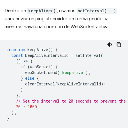
Dentro de
keepAlive()
, usamos
setInterval(...)
para enviar un ping al servidor de forma periódica
mientras haya una conexión de WebSocket activa:
function
keepAlive
()
{
const
keepAliveIntervalId
=
setInterval
(
()
=
>
{
if
(
webSocket
)
{
webSocket
.
send
(
'keepalive'
);
}
else
{
clearInterval
(
keepAliveIntervalId
);
}
},
// Set the interval to 20 seconds to prevent the
20
*
1000
);
}