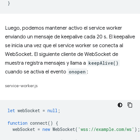
}
Luego, podemos mantener activo el service worker
enviando un mensaje de keepalive cada 20 s. El keepalive
se inicia una vez que el service worker se conecta al
WebSocket. El siguiente cliente de WebSocket de
muestra registra mensajes y llama a
keepAlive()
cuando se activa el evento
onopen
:
service-worker.js
let
webSocket
=
null
;
function
connect
()
{
webSocket
=
new
WebSocket
(
'wss://example.com/ws'
);