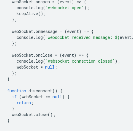
webSocket
.
onopen
=
(
event
)
=
>
{
console
.
log
(
'websocket open'
);
keepAlive
();
};
webSocket
.
onmessage
=
(
event
)
=
>
{
console
.
log
(
`websocket received message: 
${
event
};
webSocket
.
onclose
=
(
event
)
=
>
{
console
.
log
(
'websocket connection closed'
);
webSocket
=
null
;
};
}
function
disconnect
()
{
if
(
webSocket
==
null
)
{
return
;
}
webSocket
.
close
();
}