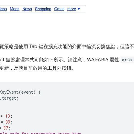
覽策略是使用 Tab 鍵在擴充功能的介面中輪流切換焦點，但這
cript 鍵盤處理常式可能如下所示。請注意，WAI-ARIA 屬性
aria
更新，反映目前啟用的工具列按鈕。
KeyEvent
(
event
)
{
.
target
;
=
13
;
=
39
;
=
37
;
ple code for processing arrow keys.