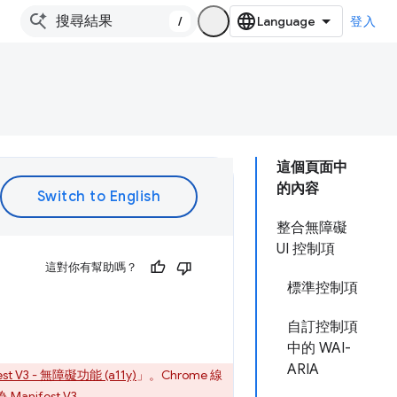
/
登入
這個頁面中
的內容
整合無障礙
UI 控制項
這對你有幫助嗎？
標準控制項
自訂控制項
中的 WAI-
ARIA
est V3 - 無障礙功能 (a11y)
」。Chrome 線
anifest V3。