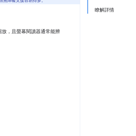
增無障礙支援容易得多。
瞭解詳情
鬆縮放，且螢幕閱讀器通常能辨