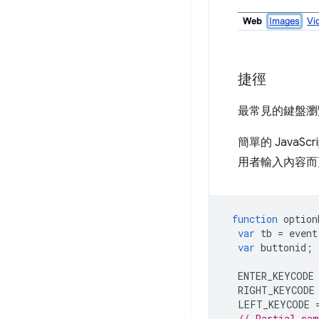
捷徑
最常見的鍵盤瀏
簡單的 JavaS
用者輸入內容而
function
option
var
tb
=
event
var
buttonid
;
ENTER_KEYCODE
RIGHT_KEYCODE
LEFT_KEYCODE
// Partial sam