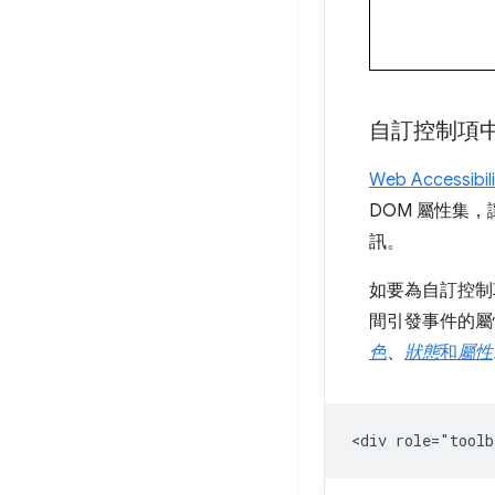
自訂控制項中的
Web Accessibilit
DOM 屬性集
訊。
如要為自訂控制項
間引發事件的屬性
色
、
狀態
和
屬性