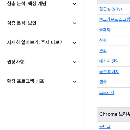
심층 분석: 핵심 개념
접근성 (a11y)
백그라운드 스크
심층 분석: 보안
국제화
신원
자세히 알아보기: 주제 더보기
관리
메시지 전달
권장사항
옵션 페이지
확장 프로그램 배포
권한
스토리지
Chrome 브라
북마크