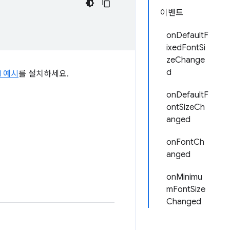
이벤트
onDefaultF
ixedFontSi
zeChange
d
PI 예시
를 설치하세요.
onDefaultF
ontSizeCh
anged
onFontCh
anged
onMinimu
mFontSize
Changed