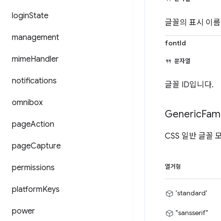
login
State
글꼴의 표시 이름
management
fontId
mime
Handler
문자열
notifications
글꼴 ID입니다.
omnibox
Generic
Fami
page
Action
CSS 일반 글꼴 
page
Capture
permissions
열거형
platform
Keys
'standard'
power
"sansserif"