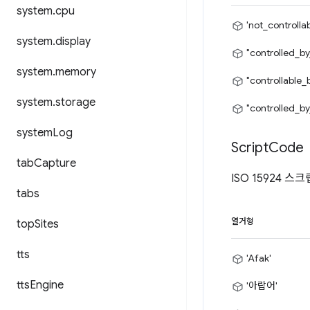
system
.
cpu
'not_controllab
system
.
display
"controlled_by
system
.
memory
"controllable_
system
.
storage
"controlled_by
system
Log
Script
Code
tab
Capture
ISO 15924 
tabs
열거형
top
Sites
tts
'Afak'
tts
Engine
'아랍어'