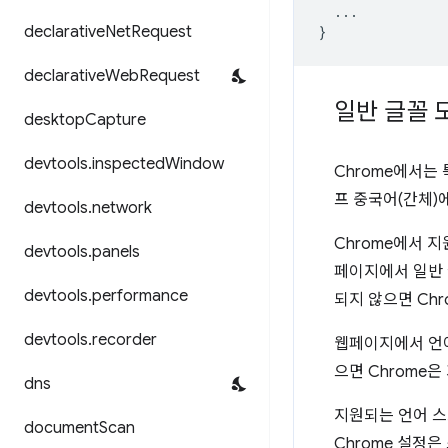
...
declarative
Net
Request
}
declarative
Web
Request
일반 글꼴 
desktop
Capture
devtools
.
inspected
Window
Chrome에서는
프 중국어(간체)
devtools
.
network
Chrome에서 
devtools
.
panels
페이지에서 일반 
devtools
.
performance
되지 않으면 Chr
devtools
.
recorder
웹페이지에서 언어
으면 Chrome
dns
지원되는 언어 스
document
Scan
Chrome 설정