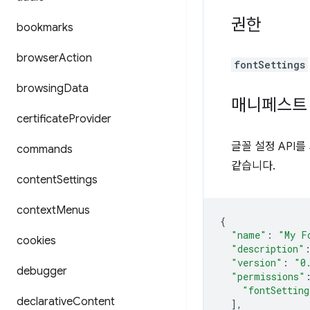
권한
bookmarks
browser
Action
fontSettings
browsing
Data
매니페스트
certificate
Provider
글꼴 설정 API
commands
같습니다.
content
Settings
context
Menus
{
"name"
:
"My F
cookies
"description"
"version"
:
"0
debugger
"permissions"
"fontSetting
declarative
Content
],