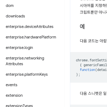
dom
시아어를 지정하면 
크립트뿐만 아니라
downloads
예
enterprise
.
device
Attributes
enterprise
.
hardware
Platform
다음 코드는 아랍
enterprise
.
login
enterprise
.
networking
chrome
.
fontSetti
Attributes
{
genericFamil
function
(
detai
enterprise
.
platform
Keys
);
events
다음 스니펫은 일
extension
extension
Types