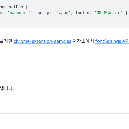
ngs
.
setFont
(
y
:
'sansserif'
,
script
:
'Jpan'
,
fontId
:
'MS PGothic'
}
해 보려면
chrome-extension-samples
저장소에서
fontSettings A
냅니다.