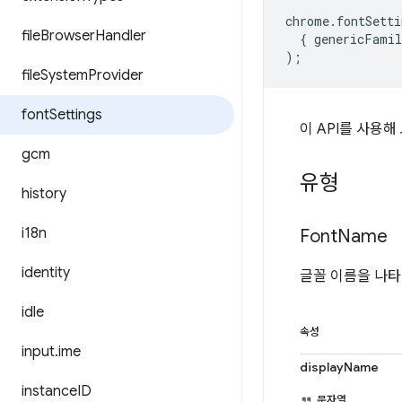
chrome
.
fontSetti
file
Browser
Handler
{
genericFamil
);
file
System
Provider
font
Settings
이 API를 사용
gcm
유형
history
i18n
Font
Name
identity
글꼴 이름을 나타
idle
속성
input
.
ime
displayName
instance
ID
문자열