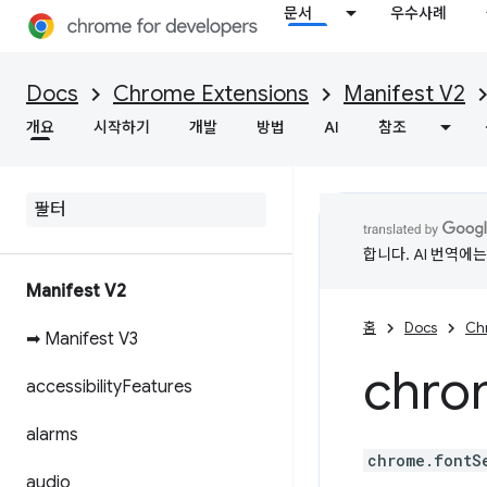
문서
우수사례
Docs
Chrome Extensions
Manifest V2
개요
시작하기
개발
방법
AI
참조
합니다. AI 번역에
Manifest V2
홈
Docs
Ch
➡ Manifest V3
chro
accessibility
Features
alarms
chrome.fontS
audio