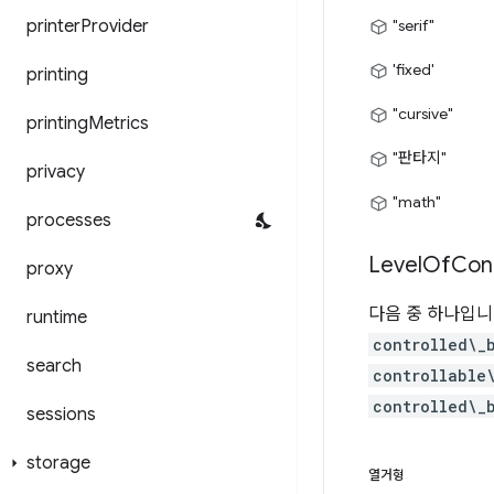
printer
Provider
"serif"
'fixed'
printing
"cursive"
printing
Metrics
"판타지"
privacy
"math"
processes
Level
Of
Con
proxy
다음 중 하나입니
runtime
controlled\_
search
controllable
controlled\_
sessions
storage
열거형