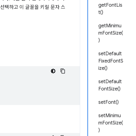
getFontLis
꼴을 선택하고 이 글꼴을 키릴 문자 스
t()
getMinimu
mFontSize(
)
setDefault
FixedFontS
ize()
setDefault
FontSize()
setFont()
setMinimu
mFontSize(
)