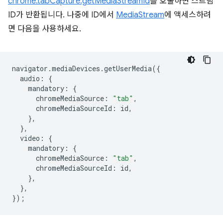
chrome.tabCapture.getMediaStreamId
를 호출하면 스트림
ID가 반환됩니다. 나중에 ID에서
MediaStream
에 액세스하려
면 다음을 사용하세요.
navigator
.
mediaDevices
.
getUserMedia
({
audio
:
{
mandatory
:
{
chromeMediaSource
:
"tab"
,
chromeMediaSourceId
:
id
,
},
},
video
:
{
mandatory
:
{
chromeMediaSource
:
"tab"
,
chromeMediaSourceId
:
id
,
},
},
});