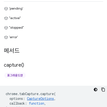
'pending'
"active"
"stopped"
'error'
메서드
capture(
)
포그라운드만
chrome
.
tabCapture
.
capture
(
options
:
CaptureOptions
,
callback
:
function
,