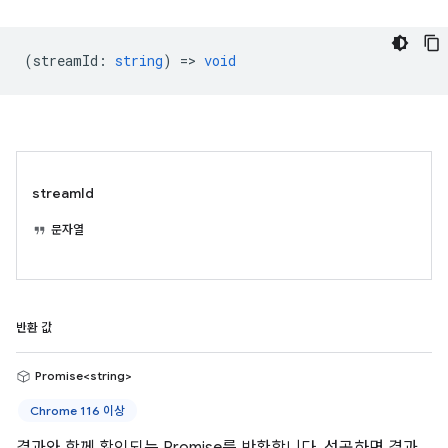
(
streamId
:
string
) =>
void
streamId
문자열
반환 값
Promise<string>
Chrome 116 이상