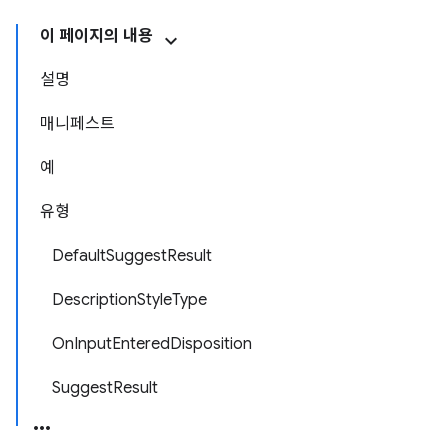
이 페이지의 내용
설명
매니페스트
예
유형
DefaultSuggestResult
DescriptionStyleType
OnInputEnteredDisposition
SuggestResult