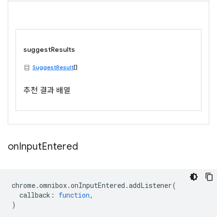
suggestResults
SuggestResult
[]
추천 결과 배열
on
Input
Entered
chrome
.
omnibox
.
onInputEntered
.
addListener
(
callback
:
function
,
)