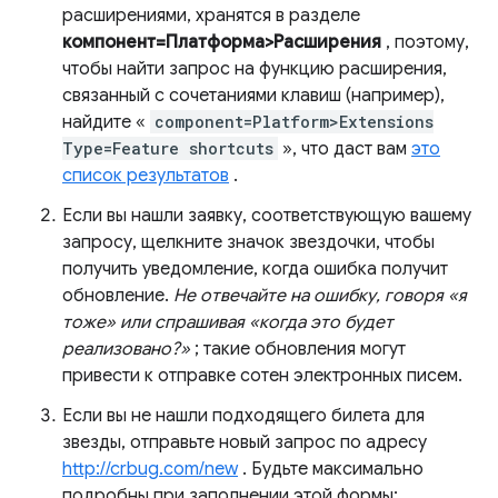
расширениями, хранятся в разделе
компонент=Платформа>Расширения
, поэтому,
чтобы найти запрос на функцию расширения,
связанный с сочетаниями клавиш (например),
найдите «
component=Platform>Extensions
Type=Feature shortcuts
», что даст вам
это
список результатов
.
Если вы нашли заявку, соответствующую вашему
запросу, щелкните значок звездочки, чтобы
получить уведомление, когда ошибка получит
обновление.
Не отвечайте на ошибку, говоря «я
тоже» или спрашивая «когда это будет
реализовано?»
; такие обновления могут
привести к отправке сотен электронных писем.
Если вы не нашли подходящего билета для
звезды, отправьте новый запрос по адресу
http://crbug.com/new
. Будьте максимально
подробны при заполнении этой формы: