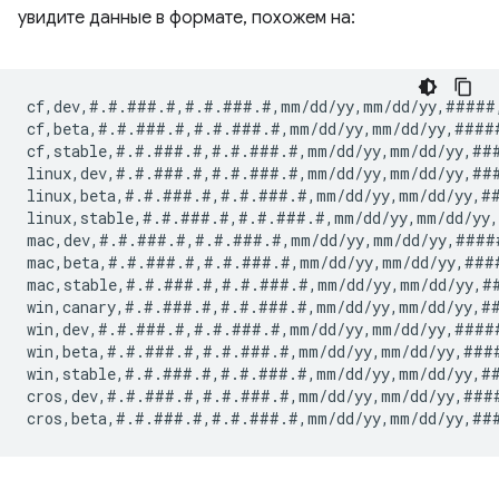
увидите данные в формате, похожем на:
cf,dev,#.#.###.#,#.#.###.#,mm/dd/yy,mm/dd/yy,#####
cf,beta,#.#.###.#,#.#.###.#,mm/dd/yy,mm/dd/yy,####
cf,stable,#.#.###.#,#.#.###.#,mm/dd/yy,mm/dd/yy,##
linux,dev,#.#.###.#,#.#.###.#,mm/dd/yy,mm/dd/yy,##
linux,beta,#.#.###.#,#.#.###.#,mm/dd/yy,mm/dd/yy,#
linux,stable,#.#.###.#,#.#.###.#,mm/dd/yy,mm/dd/yy
mac,dev,#.#.###.#,#.#.###.#,mm/dd/yy,mm/dd/yy,####
mac,beta,#.#.###.#,#.#.###.#,mm/dd/yy,mm/dd/yy,###
mac,stable,#.#.###.#,#.#.###.#,mm/dd/yy,mm/dd/yy,#
win,canary,#.#.###.#,#.#.###.#,mm/dd/yy,mm/dd/yy,#
win,dev,#.#.###.#,#.#.###.#,mm/dd/yy,mm/dd/yy,####
win,beta,#.#.###.#,#.#.###.#,mm/dd/yy,mm/dd/yy,###
win,stable,#.#.###.#,#.#.###.#,mm/dd/yy,mm/dd/yy,#
cros,dev,#.#.###.#,#.#.###.#,mm/dd/yy,mm/dd/yy,###