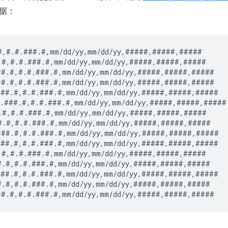
据：
#,#.#.###.#,mm/dd/yy,mm/dd/yy,#####,#####,#####

.#,#.#.###.#,mm/dd/yy,mm/dd/yy,#####,#####,#####

##.#,#.#.###.#,mm/dd/yy,mm/dd/yy,#####,#####,#####

##.#,#.#.###.#,mm/dd/yy,mm/dd/yy,#####,#####,#####

###.#,#.#.###.#,mm/dd/yy,mm/dd/yy,#####,#####,#####

#.###.#,#.#.###.#,mm/dd/yy,mm/dd/yy,#####,#####,#####

.#,#.#.###.#,mm/dd/yy,mm/dd/yy,#####,#####,#####

#.#,#.#.###.#,mm/dd/yy,mm/dd/yy,#####,#####,#####

###.#,#.#.###.#,mm/dd/yy,mm/dd/yy,#####,#####,#####

###.#,#.#.###.#,mm/dd/yy,mm/dd/yy,#####,#####,#####

.#,#.#.###.#,mm/dd/yy,mm/dd/yy,#####,#####,#####

#.#,#.#.###.#,mm/dd/yy,mm/dd/yy,#####,#####,#####

###.#,#.#.###.#,mm/dd/yy,mm/dd/yy,#####,#####,#####

#.#,#.#.###.#,mm/dd/yy,mm/dd/yy,#####,#####,#####
