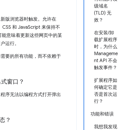
级域名
(TLD) 无
在推送新版浏览器时触发。允许在
效？
和 JavaScript 来保持不
在安装/卸
可能意味着更新这些网页中的某
载扩展程序
用户运行。
时，为什么
Manageme
们需要的所有功能，而不依赖于
nt API 不会
触发事件？
扩展程序如
出式窗口？
何确定它是
否是首次运
展程序无法以编程方式打开弹出
行？
功能和错误
态？
我想我发现