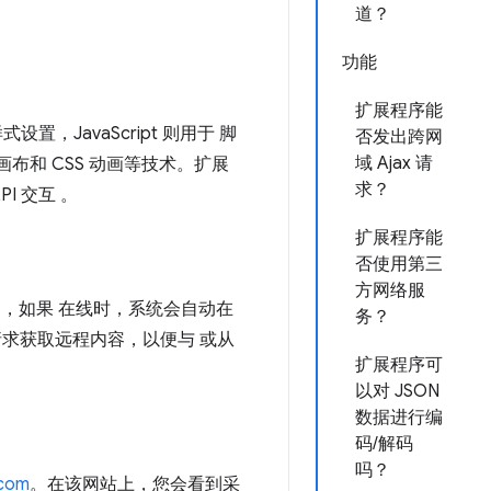
道？
功能
扩展程序能
，JavaScript 则用于 脚
否发出跨网
域 Ajax 请
 画布和 CSS 动画等技术。扩展
求？
PI 交互 。
扩展程序能
否使用第三
方网络服
过，如果 在线时，系统会自动在
务？
求获取远程内容，以便与 或从
扩展程序可
以对 JSON
数据进行编
码/解码
吗？
.com
。在该网站上，您会看到采