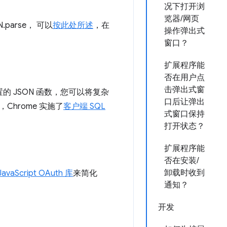
况下打开浏
览器/网页
N.parse， 可以
按此处所述
，在
操作弹出式
窗口？
扩展程序能
否在用户点
击弹出式窗
置的 JSON 函数，您可以将复杂
口后让弹出
，Chrome 实施了
客户端 SQL
式窗口保持
打开状态？
扩展程序能
否在安装/
卸载时收到
JavaScript OAuth 库
来简化
通知？
开发