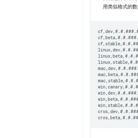
用类似格式的数
cf,dev,#.#.###.
cf,beta,#.#.###
cf,stable,#.#.#
linux,dev,#.#.#
linux,beta,#.#.
linux,stable,#.
mac,dev,#.#.###
mac,beta,#.#.##
mac,stable,#.#.
win,canary,#.#.
win,dev,#.#.###
win,beta,#.#.##
win,stable,#.#.
cros,dev,#.#.##