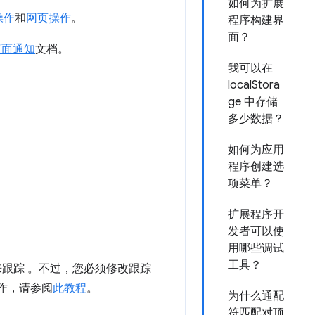
如何为扩展
操作
和
网页操作
。
程序构建界
面？
桌面通知
文档。
我可以在
localStora
ge 中存储
多少数据？
如何为应用
程序创建选
项菜单？
扩展程序开
发者可以使
用哪些调试
工具？
来跟踪 。不过，您必须修改跟踪
此操作，请参阅
此教程
。
为什么通配
符匹配对顶