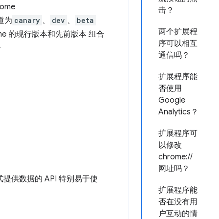
rome
击？
渠道为
canary
、
dev
、
beta
两个扩展程
me 的现行版本和先前版本 组合
序可以相互
号
通信吗？
扩展程序能
否使用
Google
Analytics？
扩展程序可
以修改
chrome://
网址吗？
式提供数据的 API 特别易于使
扩展程序能
否在没有用
户互动的情