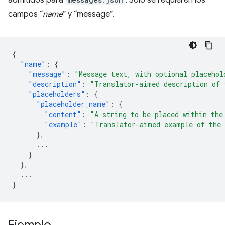
admitidos para
. Solo se requieren los
campos “
name
” y “message”.
{
"name"
:
{
"message"
:
"Message text, with optional placehol
"description"
:
"Translator-aimed description of 
"placeholders"
:
{
"placeholder_name"
:
{
"content"
:
"A string to be placed within the
"example"
:
"Translator-aimed example of the 
},
...
}
},
...
}