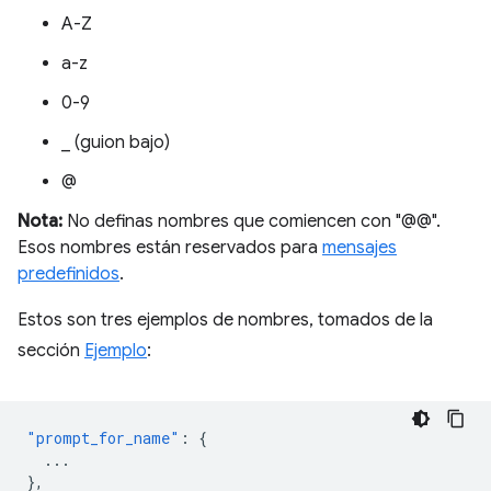
A-Z
a-z
0-9
_ (guion bajo)
@
Nota:
No definas nombres que comiencen con "@@".
Esos nombres están reservados para
mensajes
predefinidos
.
Estos son tres ejemplos de nombres, tomados de la
sección
Ejemplo
:
"prompt_for_name"
:
{
...
},