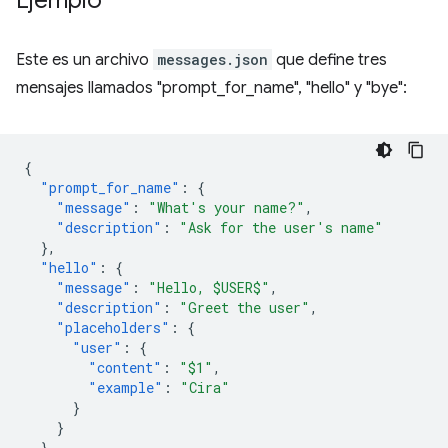
Ejemplo
Este es un archivo
messages.json
que define tres
mensajes llamados "prompt_for_name", "hello" y "bye":
{
"prompt_for_name"
:
{
"message"
:
"What's your name?"
,
"description"
:
"Ask for the user's name"
},
"hello"
:
{
"message"
:
"Hello, $USER$"
,
"description"
:
"Greet the user"
,
"placeholders"
:
{
"user"
:
{
"content"
:
"$1"
,
"example"
:
"Cira"
}
}
},