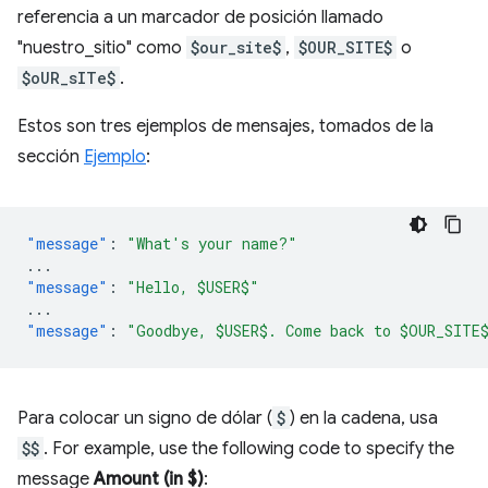
referencia a un marcador de posición llamado
"nuestro_sitio" como
$our_site$
,
$OUR_SITE$
o
$oUR_sITe$
.
Estos son tres ejemplos de mensajes, tomados de la
sección
Ejemplo
:
"message"
:
"What's your name?"
...
"message"
:
"Hello, $USER$"
...
"message"
:
"Goodbye, $USER$. Come back to $OUR_SITE
Para colocar un signo de dólar (
$
) en la cadena, usa
$$
. For example, use the following code to specify the
message
Amount (in $)
: