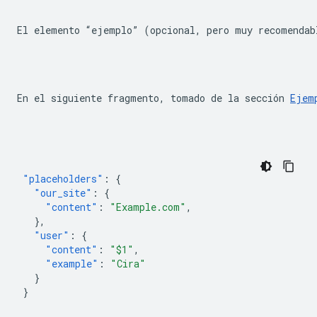
El elemento “ejemplo” (opcional, pero muy recomendab
En el siguiente fragmento, tomado de la sección 
Ejem
"placeholders"
:
{
"our_site"
:
{
"content"
:
"Example.com"
,
},
"user"
:
{
"content"
:
"$1"
,
"example"
:
"Cira"
}
}