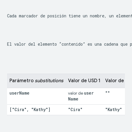
Cada marcador de posición tiene un nombre, un elemen
El valor del elemento “contenido” es una cadena que 
Parámetro 
substitutions
Valor de USD 1
Valor de US
user
Name
user
""
valor de 
Name
["Cira"
,
 "Kathy"]
"Cira"
"Kathy"