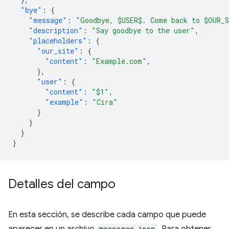
"bye"
:
{
"message"
:
"Goodbye, $USER$. Come back to $OUR_
"description"
:
"Say goodbye to the user"
,
"placeholders"
:
{
"our_site"
:
{
"content"
:
"Example.com"
,
},
"user"
:
{
"content"
:
"$1"
,
"example"
:
"Cira"
}
}
}
}
Detalles del campo
En esta sección, se describe cada campo que puede
messages.json