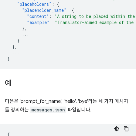
"placeholders"
:
{
"placeholder_name"
:
{
"content"
:
"A string to be placed within the
"example"
:
"Translator-aimed example of the 
},
...
}
},
...
}
예
다음은 'prompt_for_name', 'hello', 'bye'라는 세 가지 메시지
를 정의하는
messages.json
파일입니다.
{