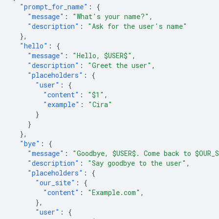
"prompt_for_name"
:
{
"message"
:
"What's your name?"
,
"description"
:
"Ask for the user's name"
},
"hello"
:
{
"message"
:
"Hello, $USER$"
,
"description"
:
"Greet the user"
,
"placeholders"
:
{
"user"
:
{
"content"
:
"$1"
,
"example"
:
"Cira"
}
}
},
"bye"
:
{
"message"
:
"Goodbye, $USER$. Come back to $OUR_
"description"
:
"Say goodbye to the user"
,
"placeholders"
:
{
"our_site"
:
{
"content"
:
"Example.com"
,
},
"user"
:
{