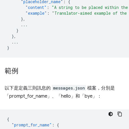
"placeholder_name"
:
{
"content"
:
"A string to be placed within the
"example"
:
"Translator-aimed example of the 
},
...
}
},
...
}
範例
以下是定義三則訊息的
messages.json
檔案，分別是
「prompt_for_name」、「hello」和「bye」：
{
"prompt_for_name"
:
{