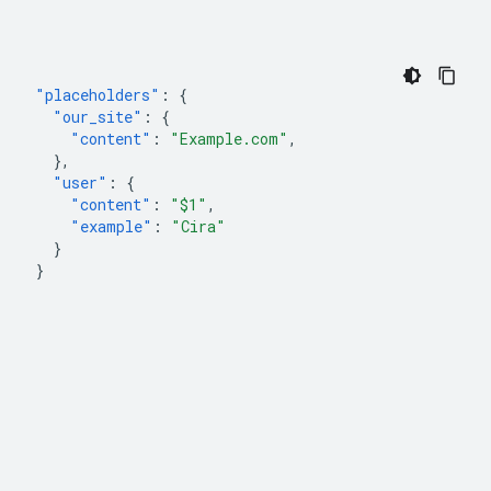
"placeholders"
:
{
"our_site"
:
{
"content"
:
"Example.com"
,
},
"user"
:
{
"content"
:
"$1"
,
"example"
:
"Cira"
}
}