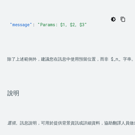
"message"
:
"Params: $1, $2, $3"
除了上述範例外，建議您在訊息中使用預留位置，而非 
$_n_
 字串
說明
選填。
訊息說明，可用於提供背景資訊或詳細資料，協助翻譯人員做