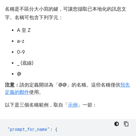
名稱是不區分大小寫的鍵，可讓您擷取已本地化的訊息文
字。名稱可包含下列字元：
A 至 Z
a-z
0-9
_ (底線)
@
注意：
請勿定義開頭為「@@」的名稱。這些名稱僅供
預先
定義的郵件
使用。
以下是三個名稱範例，取自「
示例
」一節：
"prompt_for_name"
:
{
...