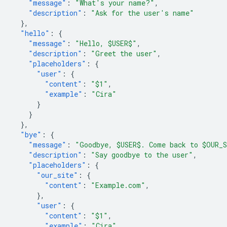
"message"
:
"What's your name?"
,
"description"
:
"Ask for the user's name"
},
"hello"
:
{
"message"
:
"Hello, $USER$"
,
"description"
:
"Greet the user"
,
"placeholders"
:
{
"user"
:
{
"content"
:
"$1"
,
"example"
:
"Cira"
}
}
},
"bye"
:
{
"message"
:
"Goodbye, $USER$. Come back to $OUR_
"description"
:
"Say goodbye to the user"
,
"placeholders"
:
{
"our_site"
:
{
"content"
:
"Example.com"
,
},
"user"
:
{
"content"
:
"$1"
,
"example"
:
"Cira"