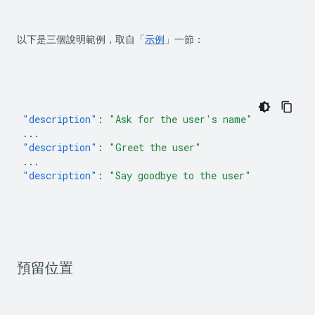
以下是三個說明範例，取自「
示例
」一節：
"description"
:
"Ask for the user's name"
...
"description"
:
"Greet the user"
...
"description"
:
"Say goodbye to the user"
預留位置