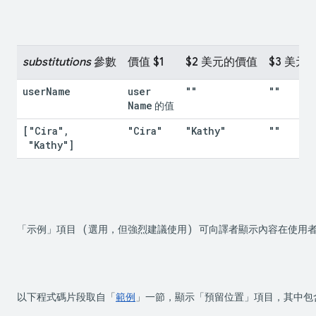
substitutions
 參數
價值 $1
$2 美元的價值
$3 美元
user
Name
user
""
""
Name
 的值
["Cira"
,
"Cira"
"Kathy"
""
 "Kathy"]
「示例」項目 (選用，但強烈建議使用) 可向譯者顯示內容在使用
以下程式碼片段取自「
範例
」一節，顯示「預留位置」項目，其中包含兩個