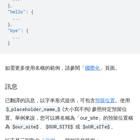
},
"hello"
:
{
...
},
"bye"
:
{
...
}
如需更多使用名稱的範例，請參閱「
國際化
」頁面。
訊息
已翻譯的訊息，以字串形式提供，可包含
預留位置
。使用
$_placeholder_name_$
(大小寫不拘) 參照特定預留位
置。舉例來說，您可以將名稱為「our_site」的預留位置稱
為
$our_site$
、
$OUR_SITE$
或
$oUR_sITe$
。