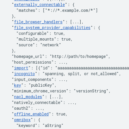
"
externally_connectable
"
:
{
"matches"
:
[
"*://*.example.com/*"
]
}
,
"
file_browser_handlers
"
:
[
...
]
,
"
file_system_provider_capabilities
"
:
{
"configurable"
:
true
,
"multiple_mounts"
:
true
,
"source"
:
"network"
}
,
"homepage_url"
:
"http://path/to/homepage"
,
"host_permissions"
:
 ...
,
"
import
"
:
[
{
"id"
:
"aaaaaaaaaaaaaaaaaaaaaaaaaaaaaa
"
incognito
"
:
"spanning, split, or not_allowed"
,
"input_components"
:
 ...
,
"
key
"
:
"publicKey"
,
"minimum_chrome_version"
:
"versionString"
,
"
nacl_modules
"
:
[
...
]
,
"natively_connectable"
:
 ...
,
"oauth2"
:
 ...
,
"
offline_enabled
"
:
true
,
"
omnibox
"
:
{
"keyword"
:
"aString"