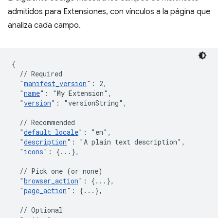
admitidos para Extensiones, con vínculos a la página que
analiza cada campo.
{
// Required
"
manifest_version
"
:
2
,
"
name
"
:
"My Extension"
,
"
version
"
:
"versionString"
,
// Recommended
"
default_locale
"
:
"en"
,
"
description
"
:
"A plain text description"
,
"
icons
"
:
{
...
}
,
// Pick one (or none)
"
browser_action
"
:
{
...
}
,
"
page_action
"
:
{
...
}
,
// Optional