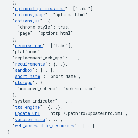
}
,
"
optional_permissions
"
:
[
"tabs"
]
,
"
options_page
"
:
"options.html"
,
"
options_ui
"
:
{
"chrome_style"
:
true
,
"page"
:
"options.html"
}
,
"
permissions
"
:
[
"tabs"
]
,
"platforms"
:
 ...
,
"replacement_web_app"
:
 ...
,
"
requirements
"
:
{
...
}
,
"
sandbox
"
:
[
...
]
,
"
short_name
"
:
"Short Name"
,
"
storage
"
:
{
"managed_schema"
:
"schema.json"
}
,
"system_indicator"
:
 ...
,
"
tts_engine
"
:
{
...
}
,
"
update_url
"
:
"http://path/to/updateInfo.xml"
,
"
version_name
"
:
 ...
,
"
web_accessible_resources
"
:
[
...
]
}