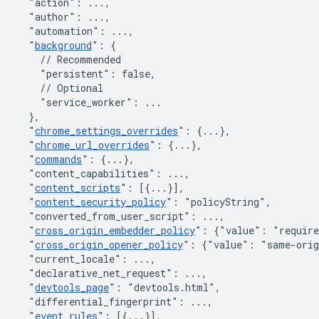
"action"
:
 ...
,
"author"
:
 ...
,
"automation"
:
 ...
,
"
background
"
:
{
// Recommended
"persistent"
:
false
,
// Optional
"service_worker"
:
 ...

}
,
"
chrome_settings_overrides
"
:
{
...
}
,
"
chrome_url_overrides
"
:
{
...
}
,
"
commands
"
:
{
...
}
,
"content_capabilities"
:
 ...
,
"
content_scripts
"
:
[
{
...
}
]
,
"
content_security_policy
"
:
"policyString"
,
"converted_from_user_script"
:
 ...
,
"
cross_origin_embedder_policy
"
:
{"value": "require
"
cross_origin_opener_policy
"
:
{"value": "same-orig
"current_locale"
:
 ...
,
"declarative_net_request"
:
 ...
,
"
devtools_page
"
:
"devtools.html"
,
"differential_fingerprint"
:
 ...
,
"
event_rules
"
:
[
{
...
}
]
,