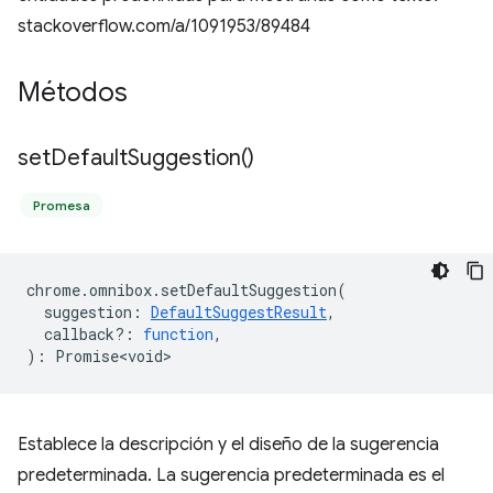
stackoverflow.com/a/1091953/89484
Métodos
set
Default
Suggestion(
)
Promesa
chrome
.
omnibox
.
setDefaultSuggestion
(
suggestion
:
DefaultSuggestResult
,
callback?
:
function
,
)
:
Promise<void>
Establece la descripción y el diseño de la sugerencia
predeterminada. La sugerencia predeterminada es el