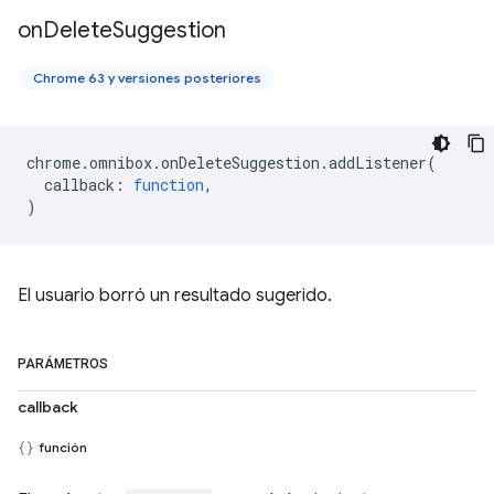
on
Delete
Suggestion
Chrome 63 y versiones posteriores
chrome
.
omnibox
.
onDeleteSuggestion
.
addListener
(
callback
:
function
,
)
El usuario borró un resultado sugerido.
PARÁMETROS
callback
función