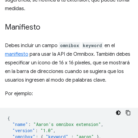
sugerencia, se notifica a tu extensión, que puede tomar
medidas.
Manifiesto
Debes incluir un campo
omnibox
keyword
en el
manifiesto
para usar la API de Omnibox. También debes
especificar un ícono de 16 x 16 píxeles, que se mostrará
en la barra de direcciones cuando se sugiera que los
usuarios ingresen al modo de palabras clave.
Por ejemplo:
{
"name"
:
"Aaron's omnibox extension"
,
"version"
:
"1.0"
,
"omnibox"
:
{
"keyword"
:
"aaron"
},