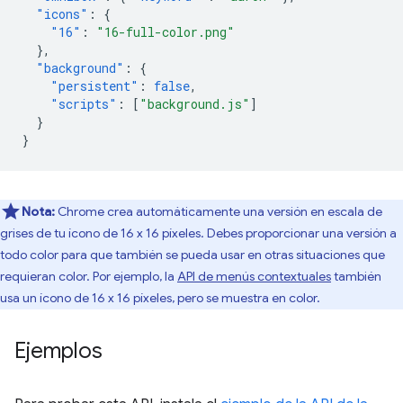
"icons"
:
{
"16"
:
"16-full-color.png"
},
"background"
:
{
"persistent"
:
false
,
"scripts"
:
[
"background.js"
]
}
}
Nota:
Chrome crea automáticamente una versión en escala de
grises de tu ícono de 16 x 16 píxeles. Debes proporcionar una versión a
todo color para que también se pueda usar en otras situaciones que
requieran color. Por ejemplo, la
API de menús contextuales
también
usa un ícono de 16 x 16 píxeles, pero se muestra en color.
Ejemplos