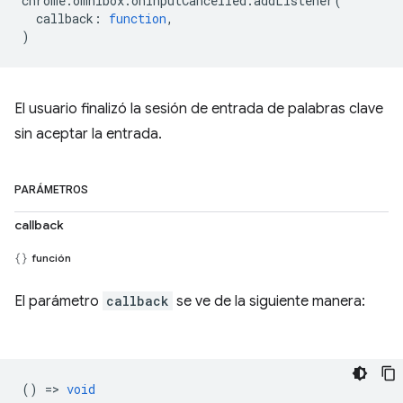
chrome
.
omnibox
.
onInputCancelled
.
addListener
(
callback
:
function
,
)
El usuario finalizó la sesión de entrada de palabras clave
sin aceptar la entrada.
PARÁMETROS
callback
función
El parámetro
callback
se ve de la siguiente manera:
() =>
void