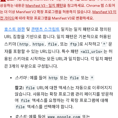
상응하는 내용은
Manifest V3 - 일치 패턴
을 참고하세요. Chrome 웹 스토어
는 더 이상 Manifest V2 확장 프로그램을 허용하지 않습니다.
Manifest V3 이
전 가이드
에 따라 확장 프로그램을 Manifest V3로 변환하세요.
호스트 권한
및
콘텐츠 스크립트
일치는 일치 패턴으로 정의된
URL 집합을 기반으로 합니다. 일치 패턴은 기본적으로 허용된
스키마 (
http
,
https
,
file
, 또는
ftp
)로 시작하고 '
*
' 문
자를 포함할 수 있는 URL입니다. 특수 패턴
<all_urls>
는 허
용된 스키마로 시작하는 모든 URL과 일치합니다. 각 일치 패턴
은 3개의 부분으로 구성됩니다.
스키마
: 예를 들어
http
또는
file
또는
*
참고:
file
URL에 대한 액세스는 자동으로 이루어지지
않습니다. 사용자는 확장 프로그램 관리 페이지를 방문하
여
file
액세스를 요청하는 각 확장 프로그램에 대해
file
액세스를 선택해야 합니다.
호스트
: 예를 들어
www.google.com
또는