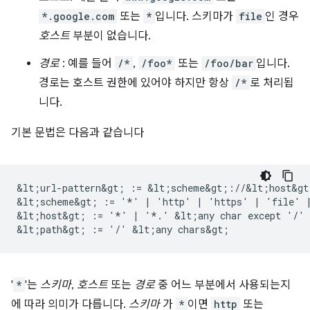
*.google.com
또는
*
입니다. 스키마가
file
인 경우
호스트
부분이 없습니다.
경로
: 예를 들어
/*
,
/foo*
또는
/foo/bar
입니다.
경로는 호스트 권한에 있어야 하지만 항상
/*
로 처리됩
니다.
기본 문법은 다음과 같습니다
&lt;url-pattern&gt; := &lt;scheme&gt;://&lt;host&gt
&lt;scheme&gt; := '*' | 'http' | 'https' | 'file' |
&lt;host&gt; := '*' | '*.' &lt;any char except '/' 
'
*
'는
스키마
,
호스트
또는
경로
중 어느 부분에서 사용되는지
에 따라 의미가 다릅니다.
스키마
가
*
이면
http
또는