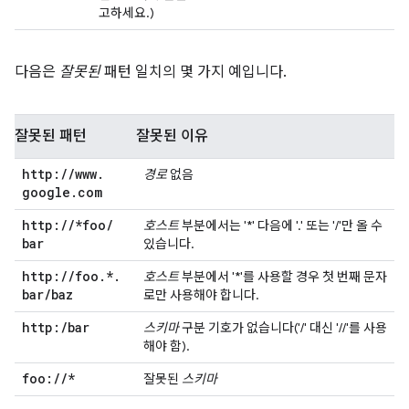
고하세요.)
다음은
잘못된
패턴 일치의 몇 가지 예입니다.
잘못된 패턴
잘못된 이유
http:
/
/
www
.
경로
없음
google
.
com
http:
/
/
*foo
/
호스트
부분에서는 '*' 다음에 '.' 또는 '/'만 올 수
bar
있습니다.
http:
/
/
foo
.
*
.
호스트
부분에서 '*'를 사용할 경우 첫 번째 문자
bar
/
baz
로만 사용해야 합니다.
http:
/
bar
스키마
구분 기호가 없습니다('/' 대신 '//'를 사용
해야 함).
foo:
/
/
*
잘못된
스키마