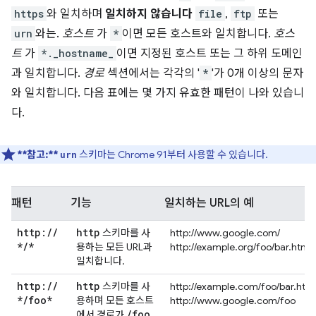
https
와 일치하며
일치하지 않습니다
file
,
ftp
또는
urn
와는.
호스트
가
*
이면 모든 호스트와 일치합니다.
호스
트
가
*._hostname_
이면 지정된 호스트 또는 그 하위 도메인
과 일치합니다.
경로
섹션에서는 각각의 '
*
'가 0개 이상의 문자
와 일치합니다. 다음 표에는 몇 가지 유효한 패턴이 나와 있습니
다.
**참고:**
스키마는 Chrome 91부터 사용할 수 있습니다.
urn
패턴
기능
일치하는 URL의 예
http:
/
/
http
스키마를 사
http://www.google.com/
*
/
*
용하는 모든 URL과
http://example.org/foo/bar.html
일치합니다.
http:
/
/
http
스키마를 사
http://example.com/foo/bar.htm
*
/
foo*
용하며 모든 호스트
http://www.google.com/foo
/
foo
에서 경로가