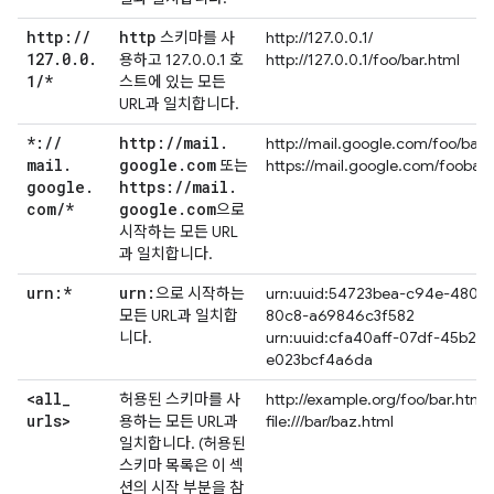
http:
/
/
http
스키마를 사
http://127.0.0.1/
127
.
0
.
0
.
용하고 127.0.0.1 호
http://127.0.0.1/foo/bar.html
1
/
*
스트에 있는 모든
URL과 일치합니다.
*:
/
/
http:
/
/
mail
.
http://mail.google.com/foo/baz/
mail
.
google
.
com
또는
https://mail.google.com/foobar
google
.
https:
/
/
mail
.
com
/
*
google
.
com
으로
시작하는 모든 URL
과 일치합니다.
urn:*
urn:
으로 시작하는
urn:uuid:54723bea-c94e-480e-
모든 URL과 일치합
80c8-a69846c3f582
니다.
urn:uuid:cfa40aff-07df-45b2-9
e023bcf4a6da
<all
_
허용된 스키마를 사
http://example.org/foo/bar.html
urls>
용하는 모든 URL과
file:///bar/baz.html
일치합니다. (허용된
스키마 목록은 이 섹
션의 시작 부분을 참