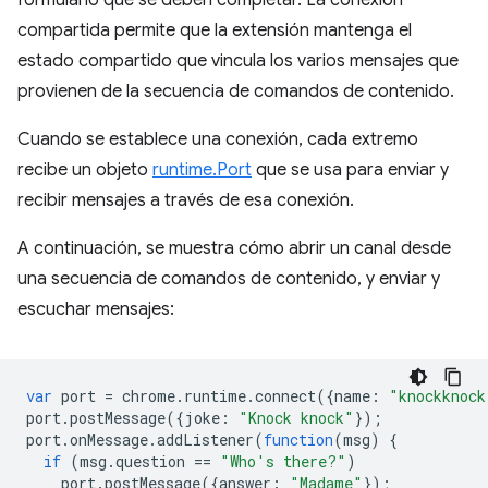
formulario que se deben completar. La conexión
compartida permite que la extensión mantenga el
estado compartido que vincula los varios mensajes que
provienen de la secuencia de comandos de contenido.
Cuando se establece una conexión, cada extremo
recibe un objeto
runtime.Port
que se usa para enviar y
recibir mensajes a través de esa conexión.
A continuación, se muestra cómo abrir un canal desde
una secuencia de comandos de contenido, y enviar y
escuchar mensajes:
var
port
=
chrome
.
runtime
.
connect
({
name
:
"knockknock
port
.
postMessage
({
joke
:
"Knock knock"
});
port
.
onMessage
.
addListener
(
function
(
msg
)
{
if
(
msg
.
question
==
"Who's there?"
)
port
.
postMessage
({
answer
:
"Madame"
});