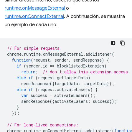
similar al caso interno, excepto que usas los
runtime.onMessageExternal
o
runtime.onConnectExternal
. A continuación, se muestra
un ejemplo de cada uno:
// For simple requests:
chrome
.
runtime
.
onMessageExternal
.
addListener
(
function
(
request
,
sender
,
sendResponse
)
{
if
(
sender
.
id
==
blocklistedExtension
)
return
;
// don't allow this extension access
else
if
(
request
.
getTargetData
)
sendResponse
({
targetData
:
targetData
});
else
if
(
request
.
activateLasers
)
{
var
success
=
activateLasers
();
sendResponse
({
activateLasers
:
success
});
}
});
// For long-lived connections:
chrome
.
runtime
.
onConnectExternal
.
addListener
(
functio