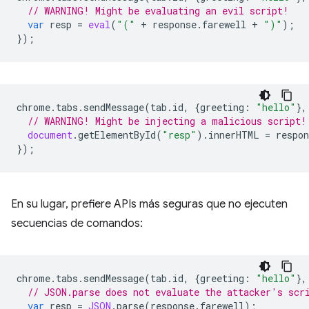
// WARNING! Might be evaluating an evil script!
var
resp
=
eval
(
"("
+
response
.
farewell
+
")"
);
});
chrome
.
tabs
.
sendMessage
(
tab
.
id
,
{
greeting
:
"hello"
},
// WARNING! Might be injecting a malicious script!
document
.
getElementById
(
"resp"
).
innerHTML
=
respon
});
En su lugar, prefiere APIs más seguras que no ejecuten
secuencias de comandos:
chrome
.
tabs
.
sendMessage
(
tab
.
id
,
{
greeting
:
"hello"
},
// JSON.parse does not evaluate the attacker's scr
var
resp
=
JSON
.
parse
(
response
.
farewell
);