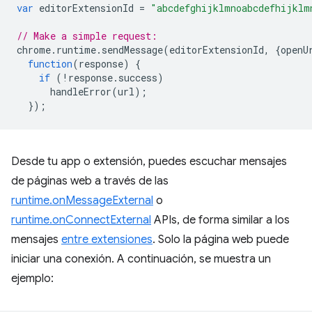
var
editorExtensionId
=
"abcdefghijklmnoabcdefhijklm
// Make a simple request:
chrome
.
runtime
.
sendMessage
(
editorExtensionId
,
{
openU
function
(
response
)
{
if
(
!
response
.
success
)
handleError
(
url
);
});
Desde tu app o extensión, puedes escuchar mensajes
de páginas web a través de las
runtime.onMessageExternal
o
runtime.onConnectExternal
APIs, de forma similar a los
mensajes
entre extensiones
. Solo la página web puede
iniciar una conexión. A continuación, se muestra un
ejemplo: