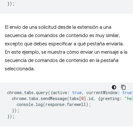
});
El envío de una solicitud desde la extensión a una
secuencia de comandos de contenido es muy similar,
excepto que debes especificar a qué pestaña enviarla.
En este ejemplo, se muestra cómo enviar un mensaje a la
secuencia de comandos de contenido en la pestaña
seleccionada.
chrome
.
tabs
.
query
({
active
:
true
,
currentWindow
:
true
chrome
.
tabs
.
sendMessage
(
tabs
[
0
].
id
,
{
greeting
:
"he
console
.
log
(
response
.
farewell
);
});
});