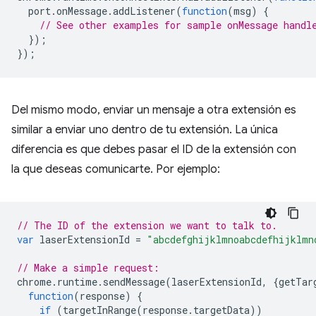
port
.
onMessage
.
addListener
(
function
(
msg
)
{
// See other examples for sample onMessage handl
});
});
Del mismo modo, enviar un mensaje a otra extensión es
similar a enviar uno dentro de tu extensión. La única
diferencia es que debes pasar el ID de la extensión con
la que deseas comunicarte. Por ejemplo:
// The ID of the extension we want to talk to.
var
laserExtensionId
=
"abcdefghijklmnoabcdefhijklmn
// Make a simple request:
chrome
.
runtime
.
sendMessage
(
laserExtensionId
,
{
getTar
function
(
response
)
{
if
(
targetInRange
(
response
.
targetData
))