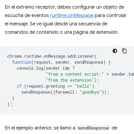
En el extremo receptor, debes configurar un objeto de
escucha de eventos
runtime.onMessage
para controlar
el mensaje. Se ve igual desde una secuencia de
comandos de contenido o una página de extensión.
chrome
.
runtime
.
onMessage
.
addListener
(
function
(
request
,
sender
,
sendResponse
)
{
console
.
log
(
sender
.
tab
?
"from a content script:"
+
sender
.
ta
"from the extension"
);
if
(
request
.
greeting
==
"hello"
)
sendResponse
({
farewell
:
"goodbye"
});
}
);
En el ejemplo anterior, se llamó a
sendResponse
de