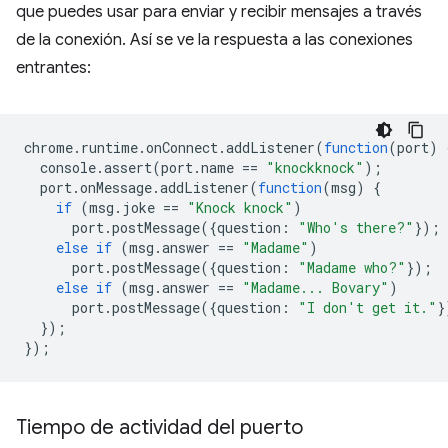
que puedes usar para enviar y recibir mensajes a través
de la conexión. Así se ve la respuesta a las conexiones
entrantes:
chrome
.
runtime
.
onConnect
.
addListener
(
function
(
port
)
console
.
assert
(
port
.
name
==
"knockknock"
);
port
.
onMessage
.
addListener
(
function
(
msg
)
{
if
(
msg
.
joke
==
"Knock knock"
)
port
.
postMessage
({
question
:
"Who's there?"
});
else
if
(
msg
.
answer
==
"Madame"
)
port
.
postMessage
({
question
:
"Madame who?"
});
else
if
(
msg
.
answer
==
"Madame... Bovary"
)
port
.
postMessage
({
question
:
"I don't get it."
}
});
});
Tiempo de actividad del puerto