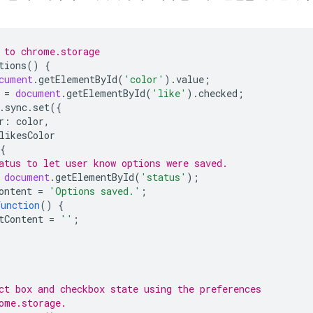
 to chrome.storage
tions
()
{
cument
.
getElementById
(
'color'
).
value
;
=
document
.
getElementById
(
'like'
).
checked
;
.
sync
.
set
({
r
:
color
,
likesColor
{
atus to let user know options were saved.
document
.
getElementById
(
'status'
);
ontent
=
'Options saved.'
;
function
()
{
tContent
=
''
;
ct box and checkbox state using the preferences
ome.storage.