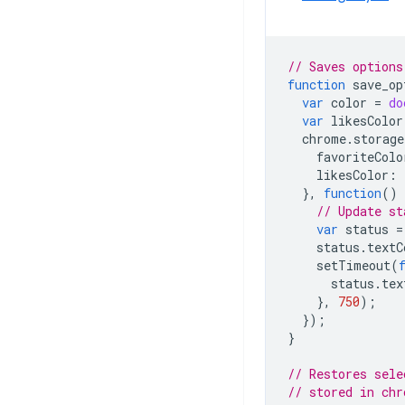
// Saves options
function
save_op
var
color
=
do
var
likesColor
chrome
.
storage
favoriteColo
likesColor
:
},
function
()
// Update st
var
status
=
status
.
textC
setTimeout
(
status
.
tex
},
750
);
});
}
// Restores sele
// stored in chr