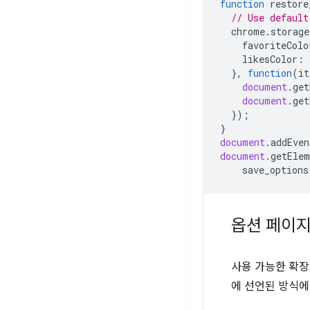
function
restore
// Use default
chrome
.
storage
favoriteColo
likesColor
:
},
function
(
it
document
.
get
document
.
get
});
}
document
.
addEven
document
.
getElem
save_options
옵션 페이지
사용 가능한 확
에 선언된 방식에