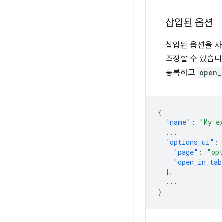
삽입된 옵션
삽입된 옵션을 사
조정할 수 있습니
등록하고
open_
{
"name"
:
"My e
...
"options_ui"
:
"page"
:
"op
"open_in_tab
},
...
}