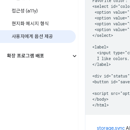
Favorite color:

<select id="colo
접근성 (a11y)
 <option value="
 <option value="
현지화 메시지 형식
 <option value="
 <option value="
</select>

사용자에게 옵션 제공
<label>

  <input type="c
확장 프로그램 배포
  I like colors.

</label>

<div id="status"
<button id="save
<script src="opt
</body>

storage.sync
A