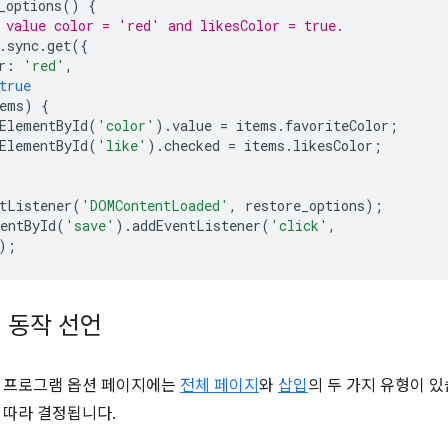
_options
()
{
 value color = 'red' and likesColor = true.
.
sync
.
get
({
r
:
'red'
,
true
ems
)
{
ElementById
(
'color'
).
value
=
items
.
favoriteColor
;
ElementById
(
'like'
).
checked
=
items
.
likesColor
;
tListener
(
'DOMContentLoaded'
,
restore_options
);
entById
(
'save'
).
addEventListener
(
'click'
,
);
 동작 선언
장 프로그램 옵션 페이지에는
전체 페이지
와
삽입
의 두 가지 유형이 
 따라 결정됩니다.