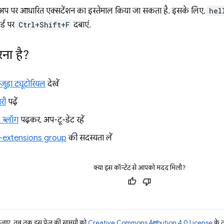
अप पर आधारित एक्सटेंशन का इस्तेमाल किया जा सकता है. इसके लिए,
hel
र्ड पर
Ctrl+Shift+F
दबाएं.
ना है?
जुड़ा ट्यूटोरियल
देखें
री
पढ़ें
ब्लॉग
पढ़कर, अप-टू-डेट रहें
-extensions group
की सदस्यता लें
क्या इस कॉन्टेंट से आपको मदद मिली?
ाए, तब तक इस पेज की सामग्री को
Creative Commons Attribution 4.0 License
के 