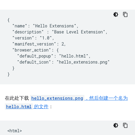
{

  "name": "Hello Extensions",

  "description" : "Base Level Extension",

  "version": "1.0",

  "manifest_version": 2,

  "browser_action": {

    "default_popup": "hello.html",

    "default_icon": "hello_extensions.png"

  }

在此处下载
hello_extensions.png
，然后创建一个名为
hello.html
的文件
：
<html>
