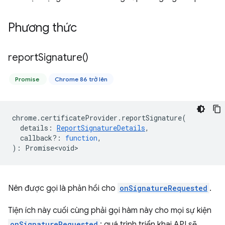
Phương thức
report
Signature(
)
Promise
Chrome 86 trở lên
chrome
.
certificateProvider
.
reportSignature
(
details
:
ReportSignatureDetails
,
callback?
:
function
,
)
:
Promise<void>
Nên được gọi là phản hồi cho
onSignatureRequested
.
Tiện ích này cuối cùng phải gọi hàm này cho mọi sự kiện
onSignatureRequested
; quá trình triển khai API sẽ