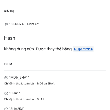
GIÁ TRỊ
"GENERAL_ERROR"
Hash
Không dùng nữa. Được thay thế bằng
Algorithm
.
ENUM
"MD5_SHA1"
Chỉ định thuật toán băm MD5 và SHA1.
"SHA1"
Chỉ định thuật toán băm SHA1.
"SHA256"