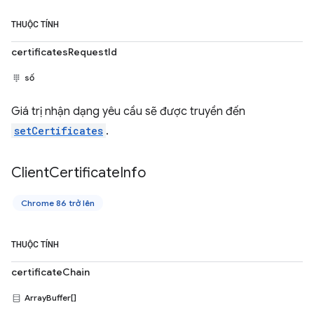
THUỘC TÍNH
certificatesRequestId
số
Giá trị nhận dạng yêu cầu sẽ được truyền đến
setCertificates
.
Client
Certificate
Info
Chrome 86 trở lên
THUỘC TÍNH
certificateChain
ArrayBuffer[]