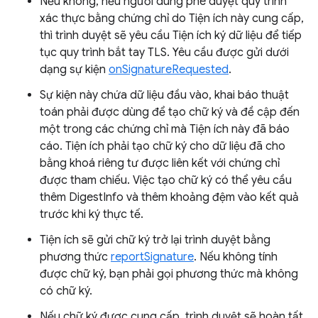
Nếu không, nếu người dùng phê duyệt quy trình
xác thực bằng chứng chỉ do Tiện ích này cung cấp,
thì trình duyệt sẽ yêu cầu Tiện ích ký dữ liệu để tiếp
tục quy trình bắt tay TLS. Yêu cầu được gửi dưới
dạng sự kiện
onSignatureRequested
.
Sự kiện này chứa dữ liệu đầu vào, khai báo thuật
toán phải được dùng để tạo chữ ký và đề cập đến
một trong các chứng chỉ mà Tiện ích này đã báo
cáo. Tiện ích phải tạo chữ ký cho dữ liệu đã cho
bằng khoá riêng tư được liên kết với chứng chỉ
được tham chiếu. Việc tạo chữ ký có thể yêu cầu
thêm DigestInfo và thêm khoảng đệm vào kết quả
trước khi ký thực tế.
Tiện ích sẽ gửi chữ ký trở lại trình duyệt bằng
phương thức
reportSignature
. Nếu không tính
được chữ ký, bạn phải gọi phương thức mà không
có chữ ký.
Nếu chữ ký được cung cấp, trình duyệt sẽ hoàn tất