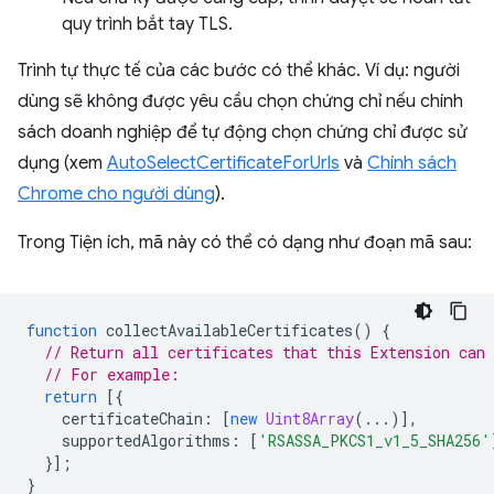
quy trình bắt tay TLS.
Trình tự thực tế của các bước có thể khác. Ví dụ: người
dùng sẽ không được yêu cầu chọn chứng chỉ nếu chính
sách doanh nghiệp để tự động chọn chứng chỉ được sử
dụng (xem
AutoSelectCertificateForUrls
và
Chính sách
Chrome cho người dùng
).
Trong Tiện ích, mã này có thể có dạng như đoạn mã sau:
function
collectAvailableCertificates
()
{
// Return all certificates that this Extension can 
// For example:
return
[{
certificateChain
:
[
new
Uint8Array
(...)],
supportedAlgorithms
:
[
'RSASSA_PKCS1_v1_5_SHA256'
}];
}