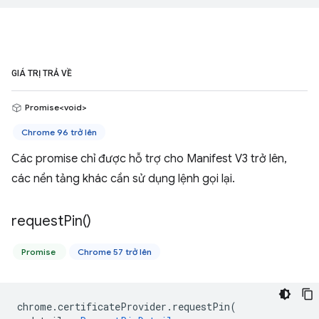
GIÁ TRỊ TRẢ VỀ
Promise<void>
Chrome 96 trở lên
Các promise chỉ được hỗ trợ cho Manifest V3 trở lên,
các nền tảng khác cần sử dụng lệnh gọi lại.
request
Pin(
)
Promise
Chrome 57 trở lên
chrome
.
certificateProvider
.
requestPin
(