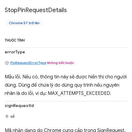
Stop
Pin
Request
Details
Chrome 57 trở lên
THUỘC TÍNH
errorType
PinRequestErrorType
không bắt buộc
Mẫu lỗi. Nếu có, thông tin này sẽ được hiển thị cho người
dùng. Dùng để chứa lý do dừng quy trình nếu nguyên
nhân là do lỗi, ví dụ: MAX_ATTEMPTS_EXCEEDED.
signRequestId
số
Mã nhận dạng do Chrome cung cấp trong SignRequest.