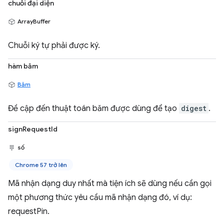
chuỗi đại diện
ArrayBuffer
Chuỗi ký tự phải được ký.
hàm băm
Băm
Đề cập đến thuật toán băm được dùng để tạo
digest
.
signRequestId
số
Chrome 57 trở lên
Mã nhận dạng duy nhất mà tiện ích sẽ dùng nếu cần gọi
một phương thức yêu cầu mã nhận dạng đó, ví dụ:
requestPin.