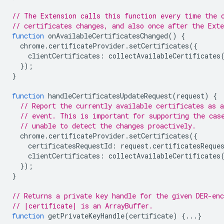
// The Extension calls this function every time the 
// certificates changes, and also once after the Ext
function
onAvailableCertificatesChanged
()
{
chrome
.
certificateProvider
.
setCertificates
({
clientCertificates
:
collectAvailableCertificates
});
}
function
handleCertificatesUpdateRequest
(
request
)
{
// Report the currently available certificates as a
// event. This is important for supporting the cas
// unable to detect the changes proactively.
chrome
.
certificateProvider
.
setCertificates
({
certificatesRequestId
:
request
.
certificatesReque
clientCertificates
:
collectAvailableCertificates
});
}
// Returns a private key handle for the given DER-enc
// |certificate| is an ArrayBuffer.
function
getPrivateKeyHandle
(
certificate
)
{...}