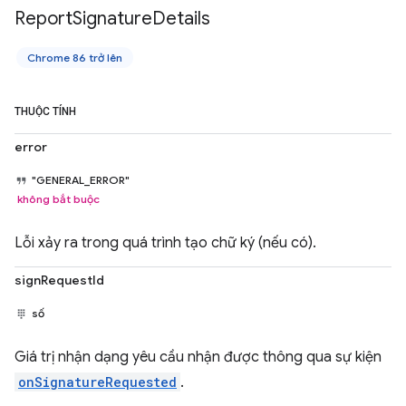
Report
Signature
Details
Chrome 86 trở lên
THUỘC TÍNH
error
"GENERAL_ERROR"
không bắt buộc
Lỗi xảy ra trong quá trình tạo chữ ký (nếu có).
signRequestId
số
Giá trị nhận dạng yêu cầu nhận được thông qua sự kiện
onSignatureRequested
.