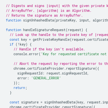
// Digests and signs |input| with the given private 
// ArrayBuffer. |algorithm| is an Algorithm.
// Returns the signature as ArrayBuffer.
function
signUnhashedData
(
privateKey
,
input
,
algorit
function
handleSignatureRequest
(
request
)
{
// Look up the handle to the private key of |reque
const
key
=
getPrivateKeyHandle
(
request
.
certificat
if
(
!
key
)
{
// Handle if the key isn't available.
console
.
error
(
'Key for requested certificate not
// Abort the request by reporting the error to t
chrome
.
certificateProvider
.
reportSignature
({
signRequestId
:
request
.
signRequestId
,
error
:
'GENERAL_ERROR'
});
return
;
}
const
signature
=
signUnhashedData
(
key
,
request
.
in
chrome
.
certificateProvider
.
reportSignature
({