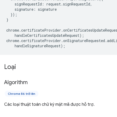
signRequestId
:
request
.
signRequestId
,
signature
:
signature
});
}
chrome
.
certificateProvider
.
onCertificatesUpdateReque
handleCertificatesUpdateRequest
);
chrome
.
certificateProvider
.
onSignatureRequested
.
addL
handleSignatureRequest
);
Loại
Algorithm
Chrome 86 trở lên
Các loại thuật toán chữ ký mật mã được hỗ trợ.