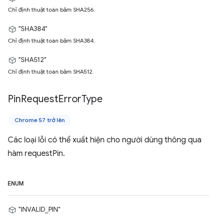
Chỉ định thuật toán băm SHA256.
"SHA384"
Chỉ định thuật toán băm SHA384.
"SHA512"
Chỉ định thuật toán băm SHA512.
Pin
Request
Error
Type
Chrome 57 trở lên
Các loại lỗi có thể xuất hiện cho người dùng thông qua
hàm requestPin.
ENUM
"INVALID_PIN"