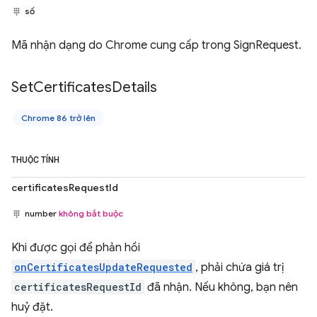
số
Mã nhận dạng do Chrome cung cấp trong SignRequest.
Set
Certificates
Details
Chrome 86 trở lên
THUỘC TÍNH
certificatesRequestId
number
không bắt buộc
Khi được gọi để phản hồi
onCertificatesUpdateRequested
, phải chứa giá trị
certificatesRequestId
đã nhận. Nếu không, bạn nên
huỷ đặt.