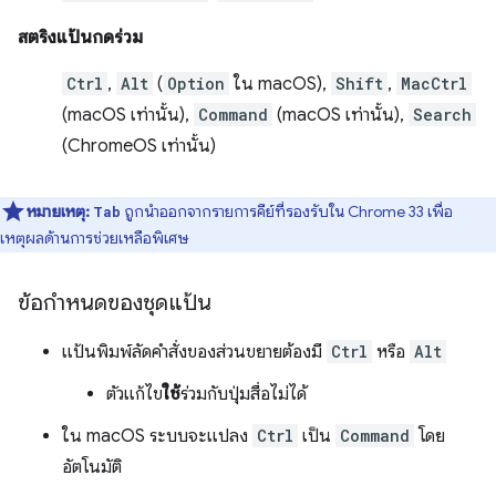
สตริงแป้นกดร่วม
Ctrl
,
Alt
(
Option
ใน macOS),
Shift
,
MacCtrl
(macOS เท่านั้น),
Command
(macOS เท่านั้น),
Search
(ChromeOS เท่านั้น)
หมายเหตุ:
ถูกนำออกจากรายการคีย์ที่รองรับใน Chrome 33 เพื่อ
Tab
เหตุผลด้านการช่วยเหลือพิเศษ
ข้อกำหนดของชุดแป้น
แป้นพิมพ์ลัดคำสั่งของส่วนขยายต้องมี
Ctrl
หรือ
Alt
ตัวแก้ไข
ใช้
ร่วมกับปุ่มสื่อไม่ได้
ใน macOS ระบบจะแปลง
Ctrl
เป็น
Command
โดย
อัตโนมัติ