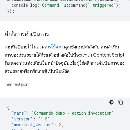
console
.
log
(
`Command "
${
command
}
" triggered`
);
});
คำสั่งการดำเนินการ
ตามที่อธิบายไว้ในส่วน
การใช้งาน
คุณยังแมปคำสั่งกับ การดำเนิน
การของส่วนขยายได้ด้วย ตัวอย่างต่อไปนี้จะแทรก Content Script
ที่แสดงการแจ้งเตือนในหน้าปัจจุบันเมื่อผู้ใช้คลิกการดำเนินการของ
ส่วนขยายหรือทริกเกอร์แป้นพิมพ์ลัด
manifest.json:
{
"name"
:
"Commands demo - action invocation"
,
"version"
:
"1.0"
,
"manifest_version"
:
3
,