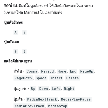
คีย์ที่ใช้ตัวพิมพ์ไม่ถูกต้องจะทำให้เกิดข้อผิดพลาดในการแยก
วิเคราะห์ไฟล์ Manifest ในเวลาที่ติดตั้ง
ปุ่มตัวอักษร
A
…
Z
ปุ่มตัวเลข
0
…
9
สตริงคีย์มาตรฐาน
ทั่วไป -
Comma
,
Period
,
Home
,
End
,
PageUp
,
PageDown
,
Space
,
Insert
,
Delete
ปุ่มลูกศร -
Up
,
Down
,
Left
,
Right
ปุ่มสื่อ -
MediaNextTrack
,
MediaPlayPause
,
MediaPrevTrack
,
MediaStop