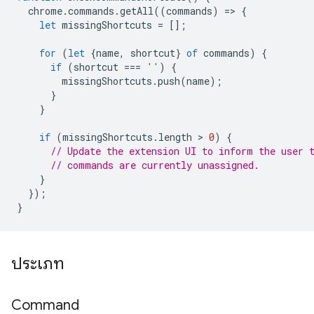
chrome
.
commands
.
getAll
((
commands
)
=
>
{
let
missingShortcuts
=
[];
for
(
let
{
name
,
shortcut
}
of
commands
)
{
if
(
shortcut
===
''
)
{
missingShortcuts
.
push
(
name
);
}
}
if
(
missingShortcuts
.
length
 > 
0
)
{
// Update the extension UI to inform the user 
// commands are currently unassigned.
}
});
}
ประเภท
Command