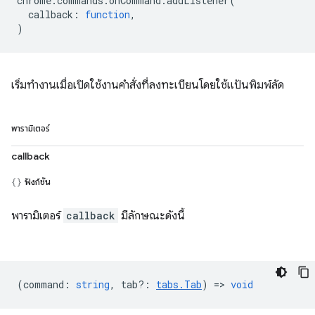
chrome
.
commands
.
onCommand
.
addListener
(
callback
:
function
,
)
เริ่มทำงานเมื่อเปิดใช้งานคำสั่งที่ลงทะเบียนโดยใช้แป้นพิมพ์ลัด
พารามิเตอร์
callback
ฟังก์ชัน
พารามิเตอร์
callback
มีลักษณะดังนี้
(
command
:
string
,
tab?
:
tabs.Tab
) =>
void