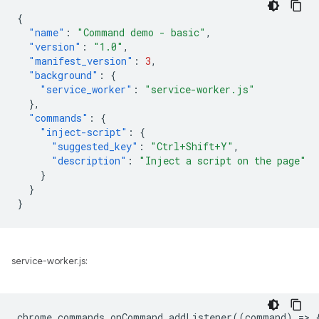
{
"name"
:
"Command demo - basic"
,
"version"
:
"1.0"
,
"manifest_version"
:
3
,
"background"
:
{
"service_worker"
:
"service-worker.js"
},
"commands"
:
{
"inject-script"
:
{
"suggested_key"
:
"Ctrl+Shift+Y"
,
"description"
:
"Inject a script on the page"
}
}
}
service-worker.js:
chrome
.
commands
.
onCommand
.
addListener
((
command
)
=
>