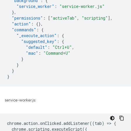
"background"
:
{
"service_worker"
:
"service-worker.js"
},
"permissions"
:
[
"activeTab"
,
"scripting"
],
"action"
:
{},
"commands"
:
{
"_execute_action"
:
{
"suggested_key"
:
{
"default"
:
"Ctrl+U"
,
"mac"
:
"Command+U"
}
}
}
}
service-worker.js:
chrome
.
action
.
onClicked
.
addListener
((
tab
)
=
>
{
chrome
.
scripting
.
executeScript
({