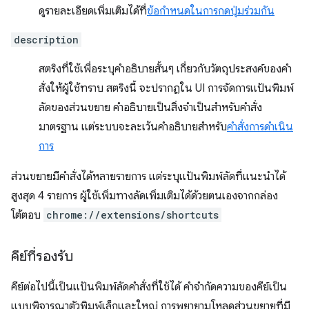
ดูรายละเอียดเพิ่มเติมได้ที่
ข้อกำหนดในการกดปุ่มร่วมกัน
description
สตริงที่ใช้เพื่อระบุคำอธิบายสั้นๆ เกี่ยวกับวัตถุประสงค์ของคำ
สั่งให้ผู้ใช้ทราบ สตริงนี้ จะปรากฏใน UI การจัดการแป้นพิมพ์
ลัดของส่วนขยาย คำอธิบายเป็นสิ่งจำเป็นสำหรับคำสั่ง
มาตรฐาน แต่ระบบจะละเว้นคำอธิบายสำหรับ
คำสั่งการดำเนิน
การ
ส่วนขยายมีคำสั่งได้หลายรายการ แต่ระบุแป้นพิมพ์ลัดที่แนะนำได้
สูงสุด 4 รายการ ผู้ใช้เพิ่มทางลัดเพิ่มเติมได้ด้วยตนเองจากกล่อง
โต้ตอบ
chrome://extensions/shortcuts
คีย์ที่รองรับ
คีย์ต่อไปนี้เป็นแป้นพิมพ์ลัดคำสั่งที่ใช้ได้ คำจำกัดความของคีย์เป็น
แบบพิจารณาตัวพิมพ์เล็กและใหญ่ การพยายามโหลดส่วนขยายที่มี