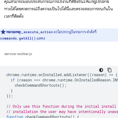
คุณสามารถมอบประสบการณ์การใช้งานที่ดียิ่งขึ้นให้แก่ผู้ใช้ปลาย
ทางได้โดยคาดการณ์ถึงความเป็นไปได้นี้และตรวจสอบการชนกันใน
เวลาที่ติดตั้ง
หมายเหตุ:
จะไม่ปรากฏในรายการ คำสั่งที่
_execute_action
แสดง
commands.getAll()
service-worker.js:
chrome
.
runtime
.
onInstalled
.
addListener
((
reason
)
=
>
{
if
(
reason
===
chrome
.
runtime
.
OnInstalledReason
.
IN
checkCommandShortcuts
();
}
});
// Only use this function during the initial install
// installation the user may have intentionally unas
function
checkCommandShortcuts
()
{