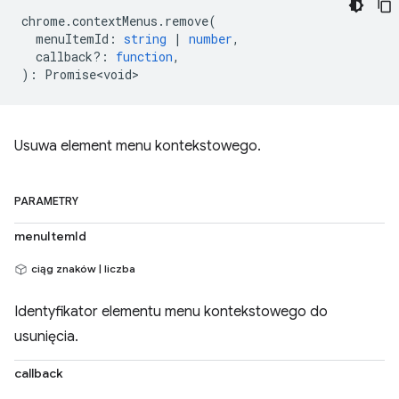
chrome
.
contextMenus
.
remove
(
menuItemId
:
string
|
number
,
callback?
:
function
,
)
:
Promise<void>
Usuwa element menu kontekstowego.
PARAMETRY
menuItemId
ciąg znaków | liczba
Identyfikator elementu menu kontekstowego do
usunięcia.
callback