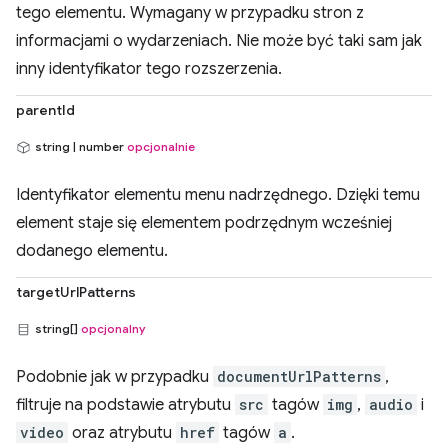
tego elementu. Wymagany w przypadku stron z
informacjami o wydarzeniach. Nie może być taki sam jak
inny identyfikator tego rozszerzenia.
parentId
string | number
opcjonalnie
Identyfikator elementu menu nadrzędnego. Dzięki temu
element staje się elementem podrzędnym wcześniej
dodanego elementu.
targetUrlPatterns
string[]
opcjonalny
Podobnie jak w przypadku
documentUrlPatterns
,
filtruje na podstawie atrybutu
src
tagów
img
,
audio
i
video
oraz atrybutu
href
tagów
a
.