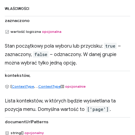
WŁAŚCIWOŚCI
zaznaczono
wartość logiczna
opcjonalna
Stan początkowy pola wyboru lub przycisku:
true
–
zaznaczony,
false
– odznaczony. W danej grupie
można wybrać tylko jedną opcję.
kontekstów,
[
ContextType
, ...
ContextType
[]]
opcjonalnie
Lista kontekstów, w których będzie wyświetlana ta
pozycja menu. Domyślna wartość to
['page']
.
documentUrlPatterns
string[]
opcjonalny