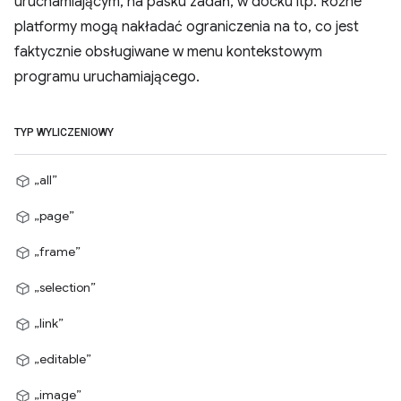
uruchamiającym, na pasku zadań, w docku itp. Różne
platformy mogą nakładać ograniczenia na to, co jest
faktycznie obsługiwane w menu kontekstowym
programu uruchamiającego.
TYP WYLICZENIOWY
„all”
„page”
„frame”
„selection”
„link”
„editable”
„image”