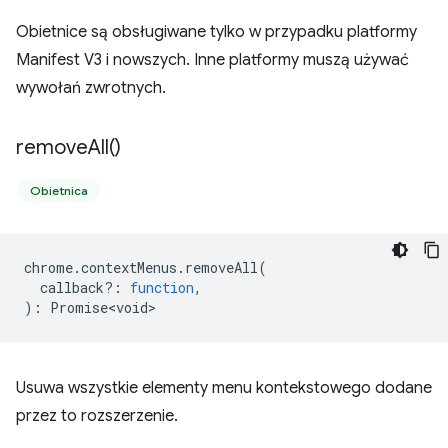
Obietnice są obsługiwane tylko w przypadku platformy
Manifest V3 i nowszych. Inne platformy muszą używać
wywołań zwrotnych.
remove
All(
)
Obietnica
chrome
.
contextMenus
.
removeAll
(
callback?
:
function
,
)
:
Promise<void>
Usuwa wszystkie elementy menu kontekstowego dodane
przez to rozszerzenie.