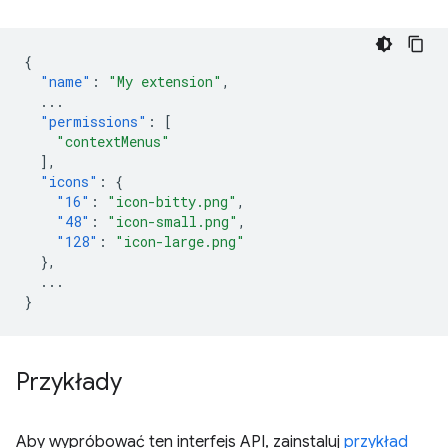
{
"name"
:
"My extension"
,
...
"permissions"
:
[
"contextMenus"
],
"icons"
:
{
"16"
:
"icon-bitty.png"
,
"48"
:
"icon-small.png"
,
"128"
:
"icon-large.png"
},
...
}
Przykłady
Aby wypróbować ten interfejs API, zainstaluj
przykład