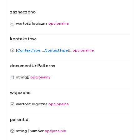
zaznaczono
wartość logiczna
opcjonalna
kontekstów,
[
ContextType
, ...
ContextType
[]]
opcjonalnie
documentUrlPatterns
string[]
opcjonalny
włączone
wartość logiczna
opcjonalna
parentId
string | number
opcjonalnie