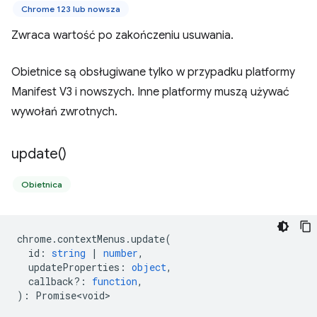
Chrome 123 lub nowsza
Zwraca wartość po zakończeniu usuwania.
Obietnice są obsługiwane tylko w przypadku platformy
Manifest V3 i nowszych. Inne platformy muszą używać
wywołań zwrotnych.
update(
)
Obietnica
chrome
.
contextMenus
.
update
(
id
:
string
|
number
,
updateProperties
:
object
,
callback?
:
function
,
)
:
Promise<void>