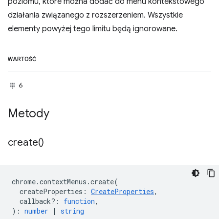
poziomu, które można dodać do menu kontekstowego
działania związanego z rozszerzeniem. Wszystkie
elementy powyżej tego limitu będą ignorowane.
WARTOŚĆ
6
Metody
create(
)
chrome
.
contextMenus
.
create
(
createProperties
:
CreateProperties
,
callback?
:
function
,
)
:
number
|
string