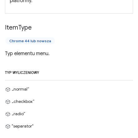
platformy.
Item
Type
Chrome 44 lub nowsza
Typ elementu menu.
TYP WYLICZENIOWY
„normal”
„checkbox”
„radio”
"separator"