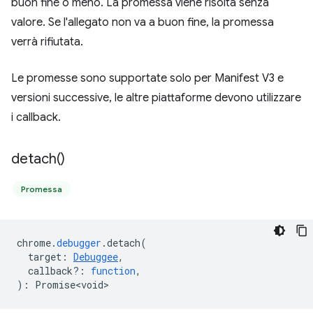
buon fine o meno. La promessa viene risolta senza
valore. Se l'allegato non va a buon fine, la promessa
verrà rifiutata.
Le promesse sono supportate solo per Manifest V3 e
versioni successive, le altre piattaforme devono utilizzare
i callback.
detach(
)
Promessa
chrome
.
debugger
.
detach
(
target
:
Debuggee
,
callback?
:
function
,
)
:
Promise<void>