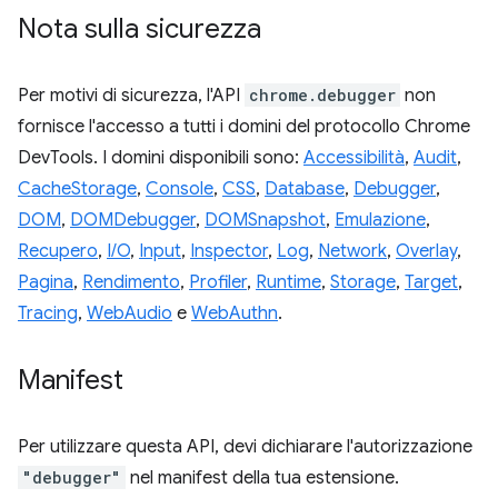
Nota sulla sicurezza
Per motivi di sicurezza, l'API
chrome.debugger
non
fornisce l'accesso a tutti i domini del protocollo Chrome
DevTools. I domini disponibili sono:
Accessibilità
,
Audit
,
CacheStorage
,
Console
,
CSS
,
Database
,
Debugger
,
DOM
,
DOMDebugger
,
DOMSnapshot
,
Emulazione
,
Recupero
,
I/O
,
Input
,
Inspector
,
Log
,
Network
,
Overlay
,
Pagina
,
Rendimento
,
Profiler
,
Runtime
,
Storage
,
Target
,
Tracing
,
WebAudio
e
WebAuthn
.
Manifest
Per utilizzare questa API, devi dichiarare l'autorizzazione
"debugger"
nel manifest della tua estensione.