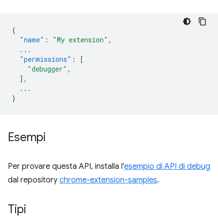
{
"name"
:
"My extension"
,
...
"permissions"
:
[
"debugger"
,
],
...
}
Esempi
Per provare questa API, installa l'
esempio di API di debug
dal repository
chrome-extension-samples
.
Tipi