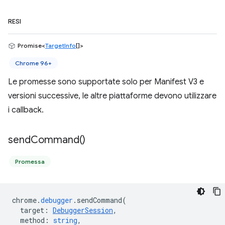
RESI
Promise<
TargetInfo
[]>
Chrome 96+
Le promesse sono supportate solo per Manifest V3 e
versioni successive, le altre piattaforme devono utilizzare
i callback.
send
Command(
)
Promessa
chrome
.
debugger
.
sendCommand
(
target
:
DebuggerSession
,
method
:
string
,