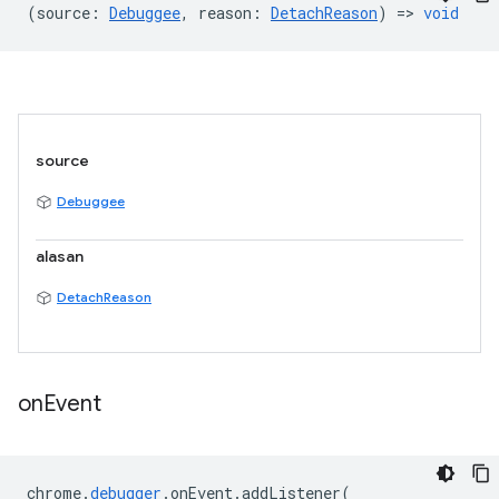
(
source
:
Debuggee
,
reason
:
DetachReason
) =>
void
source
Debuggee
alasan
DetachReason
on
Event
chrome
.
debugger
.
onEvent
.
addListener
(