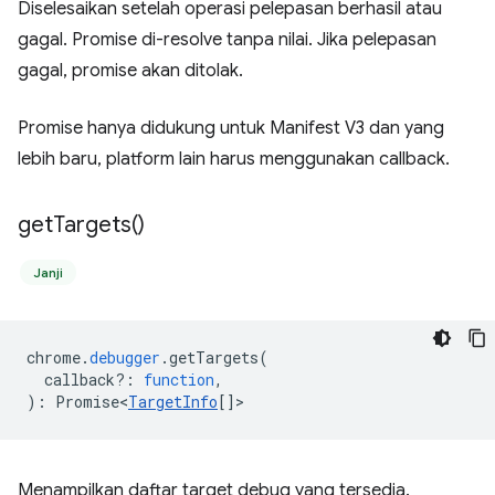
Diselesaikan setelah operasi pelepasan berhasil atau
gagal. Promise di-resolve tanpa nilai. Jika pelepasan
gagal, promise akan ditolak.
Promise hanya didukung untuk Manifest V3 dan yang
lebih baru, platform lain harus menggunakan callback.
get
Targets(
)
Janji
chrome
.
debugger
.
getTargets
(
callback?
:
function
,
)
:
Promise<
TargetInfo
[]
>
Menampilkan daftar target debug yang tersedia.