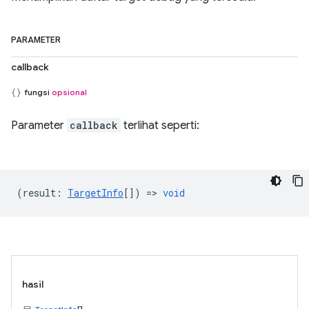
PARAMETER
callback
fungsi
opsional
Parameter
callback
terlihat seperti:
(
result
:
TargetInfo
[]) =>
void
hasil