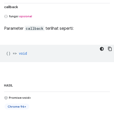
callback
fungsi
opsional
Parameter
callback
terlihat seperti:
() =>
void
HASIL
Promise<void>
Chrome 96+