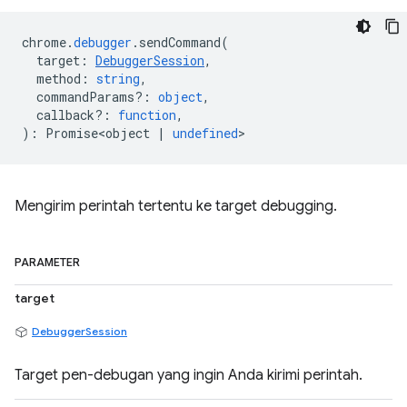
chrome
.
debugger
.
sendCommand
(
target
:
DebuggerSession
,
method
:
string
,
commandParams?
:
object
,
callback?
:
function
,
)
:
Promise<object
|
undefined
>
Mengirim perintah tertentu ke target debugging.
PARAMETER
target
DebuggerSession
Target pen-debugan yang ingin Anda kirimi perintah.