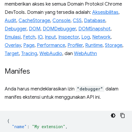
memberikan akses ke semua Domain Protokol Chrome
DevTools. Domain yang tersedia adalah:
Aksesibilitas
,
Audit
,
CacheStorage
,
Console
,
CSS
,
Database
,
Debugger
,
DOM
,
DOMDebugger
,
DOMSnapshot
,
Emulasi
,
Fetch
,
IO
,
Input
,
Inspector
,
Log
,
Network
,
Overlay
,
Page
,
Performance
,
Profiler
,
Runtime
,
Storage
,
Target
,
Tracing
,
WebAudio
, dan
WebAuthn
Manifes
Anda harus mendeklarasikan izin
"debugger"
dalam
manifes ekstensi untuk menggunakan API ini.
{
"name"
:
"My extension"
,