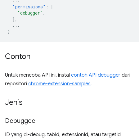
...
"permissions"
:
[
"debugger"
,
],
...
}
Contoh
Untuk mencoba API ini, instal
contoh API debugger
dari
repositori
chrome-extension-samples
.
Jenis
Debuggee
ID yang di-debug. tabId, extensionId, atau targetId