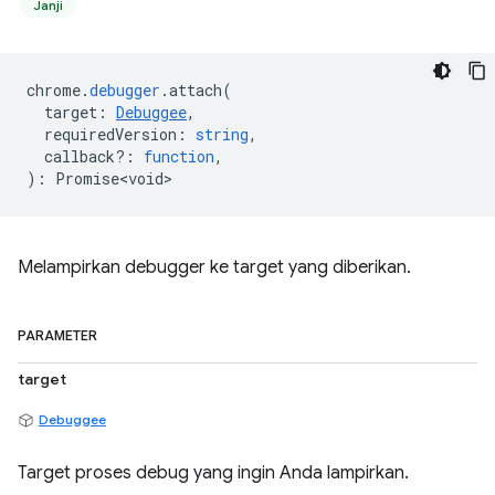
Janji
chrome
.
debugger
.
attach
(
target
:
Debuggee
,
requiredVersion
:
string
,
callback?
:
function
,
)
:
Promise<void>
Melampirkan debugger ke target yang diberikan.
PARAMETER
target
Debuggee
Target proses debug yang ingin Anda lampirkan.