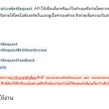
rativeNetRequest
API ใช้เพื่อบล็อกหรือแก้ไขคำขอเครือข่ายโดยการร
อข่ายได้โดยไม่ต้องสกัดกั้นและดูเนื้อหาของคำขอ จึงช่วยเพิ่มความเป็นส่
etRequest
etRequestWithHostAccess
etRequestFeedback
ons
1 รายการ
จะทริกเกอร์คำเตือน
สิทธิ์ `declarativeNetRequest` และ `declarati
ิทธิ์ต้องใช้สิทธิ์ของโฮสต์ แต่สิทธิ์หลังจะป้องกันไม่ให้แสดงคำเตือนเกี่ยวกับสิท
ช้งาน