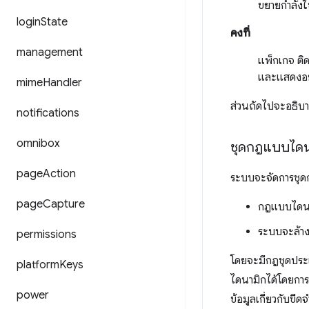
ขยายกำลังใ
login
State
คงที่
management
แพ็กเกจ ติ
และแสดงอย
mime
Handler
ส่วนถัดไปจะอธิบ
notifications
omnibox
ชุดกฎแบบไดน
page
Action
ระบบจะจัดการชุด
page
Capture
กฎแบบไดนาม
ระบบจะล้างก
permissions
โดยจะมีกฎชุดประเ
platform
Keys
ไดนามิกได้โดยการ
power
ข้อมูลเกี่ยวกับขีดจ