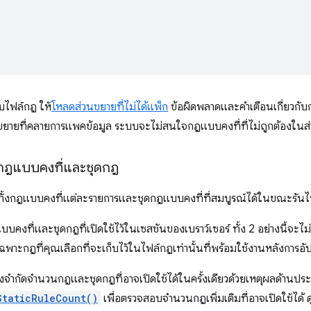
ไฟล์กฎ ให้
โหลดส่วนขยายที่ไม่ได้แพ็ก
ข้อผิดพลาดและคำเตือนเกี่ยวกับ
ยายที่คลายการแพคข้อมูล ระบบจะไม่สนใจกฎแบบคงที่ที่ไม่ถูกต้องในส่
้กฎแบบคงที่และชุดกฎ
้ทั้งกฎแบบคงที่แต่ละรายการและชุดกฎแบบคงที่ที่สมบูรณ์ได้ในขณะรันไ
งที่และชุดกฎที่เปิดใช้ไว้ในเซสชันของเบราว์เซอร์ ทั้ง 2 อย่างนี้จะไม่
พาะกฎที่คุณเลือกที่จะเก็บไว้ในไฟล์กฎเท่านั้นที่พร้อมใช้งานหลังการอั
งจำกัดจำนวนกฎและชุดกฎที่อาจเปิดใช้ได้ในครั้งเดียวด้วยเหตุผลด้านปร
StaticRuleCount()
เพื่อตรวจสอบจำนวนกฎเพิ่มเติมที่อาจเปิดใช้ได้ ดูข