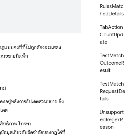
RulesMatc
hedDetails
TabAction
CountUpd
ate
กฎแบบคงที่ที่ไม่ถูกต้องจะแสดง
TestMatch
วนขยายที่แพ็ก
OutcomeR
esult
TestMatch
ทม์
RequestDe
tails
คงอยู่หลังการอัปเดตส่วนขยาย ซึ่ง
ปเดต
Unsupport
edRegexR
ะสิทธิภาพ โทรหา
eason
้อมูลเกี่ยวกับขีดจํากัดของกฎได้ที่