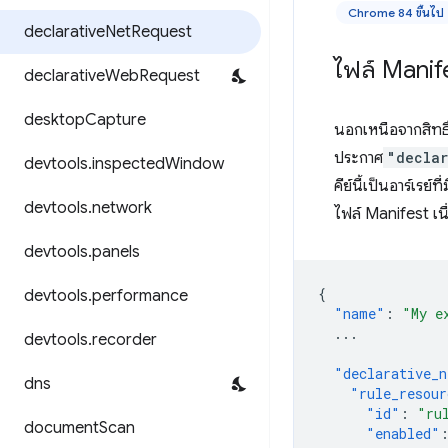
Chrome 84 ขึ้นไป
declarative
Net
Request
ไฟล์ Manif
declarative
Web
Request
desktop
Capture
นอกเหนือจากสิทธิ
ประกาศ
"declar
devtools
.
inspected
Window
คีย์นี้เป็นอาร์เร
devtools
.
network
ไฟล์ Manifest เนื
devtools
.
panels
{
devtools
.
performance
"name"
:
"My e
...
devtools
.
recorder
"declarative_n
dns
"rule_resour
"id"
:
"ru
document
Scan
"enabled"