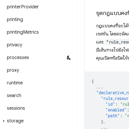
printer
Provider
ชุดกฎแบบคงที
printing
กฎแบบคงที่จะได้ร
printing
Metrics
เซสชัน โดยจะจัดเ
และ
"rule_res
privacy
มีเส้นทางไปยังไฟล์
processes
คุณเปิดหรือปิดใ
proxy
{
runtime
...
"declarative_n
search
"rule_resour
"id"
:
"ru
sessions
"enabled"
"path"
:
"
storage
},
...