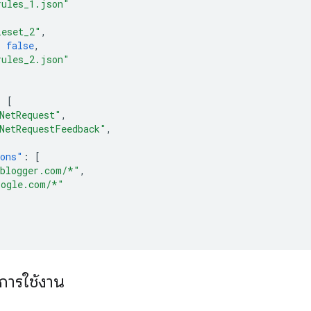
rules_1.json"
leset_2"
,
:
false
,
rules_2.json"
:
[
NetRequest"
,
NetRequestFeedback"
,
ions"
:
[
.blogger.com/*"
,
oogle.com/*"
การใช้งาน