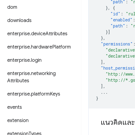
"path"
:
"
dom
},
{
"id"
:
"ru
"enabled"
downloads
"path"
:
"
}]
enterprise
.
device
Attributes
},
"permissions"
enterprise
.
hardware
Platform
"declarative
"declarative
enterprise
.
login
],
"host_permiss
enterprise
.
networking
"http://www
"http://*.g
Attributes
],
...
enterprise
.
platform
Keys
}
events
extension
แนวคิดและ
extension
Types