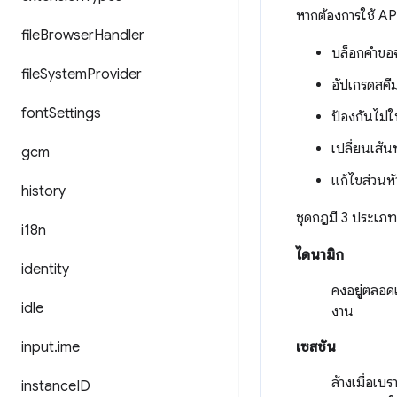
หากต้องการใช้ API
file
Browser
Handler
บล็อกคำขอจ
file
System
Provider
อัปเกรดสคีม
font
Settings
ป้องกันไม่
เปลี่ยนเส้
gcm
แก้ไขส่วนห
history
ชุดกฎมี 3 ประเภท
i18n
ไดนามิก
identity
คงอยู่ตลอด
idle
งาน
input
.
ime
เซสชัน
ล้างเมื่อเบ
instance
ID