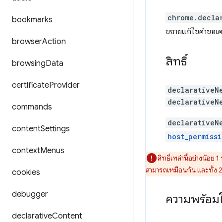
chrome.decla
bookmarks
ขยายแก้ไขคำขอเครื
browser
Action
สิทธิ์
browsing
Data
certificate
Provider
declarativeN
declarativeN
commands
declarativeN
content
Settings
host_permissi
context
Menus
สิทธิ์เหล่านี้อย่างน้อย 
สามารถเหมือนกัน และทั้ง 2 ส
cookies
debugger
ความพร้อมใ
declarative
Content