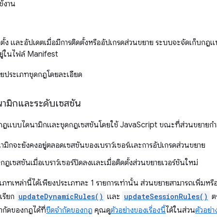
ช้งาน
ดตั้ง และอัปเดตเมื่อมีการติดตั้งหรืออัปเกรดส่วนขยาย ระบบจะจัดเก็บ
ู่ในไฟล์ Manifest
ายประเภทชุดกฎโดยละเอียด
ามิกและระดับเซสชัน
กฎแบบไดนามิกและชุดกฎเซสชันโดยใช้ JavaScript ขณะที่ส่วนขยายกำลั
ิกจะยังคงอยู่ตลอดเซสชันของเบราว์เซอร์และการอัปเกรดส่วนขยาย
ฎเซสชันเมื่อเบราว์เซอร์ปิดลงและเมื่อติดตั้งส่วนขยายเวอร์ชันใหม่
ภทเหล่านี้ได้เพียงประเภทละ 1 รายการเท่านั้น ส่วนขยายสามารถเพิ่ม
เรียก
updateDynamicRules()
และ
updateSessionRules()
ตร
ํากัดของกฎได้ที่
ขีดจํากัดของกฎ
คุณดู
ตัวอย่างของเรื่องนี้
ได้ในส่วน
ตัวอย่า