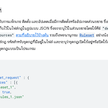
่
ับการแพ็กเกจ ติดตั้ง และอัปเดตเมื่อมีการติดตั้งหรืออัปเกรดส่วนขยา
ก็บไว้ในไฟล์กฎในรูปแบบ JSON ซึ่งจะระบุไว้ในส่วนขยายโดยใช้คีย์
"d
ources"
ตามที่อธิบายไว้ข้างต้น
รวมถึงพจนานุกรม
Ruleset
อย่างน้
กฎ รหัสสำหรับชุดกฎที่มีอยู่ในไฟล์ และระบุว่าชุดกฎเปิดใช้อยู่หรือปิดใช้
ช้ชุดกฎแบบเป็นโปรแกรม
et_request"
:
{
ces"
:
[{
leset_1"
,
:
true
,
rules_1.json"