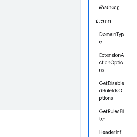
ตัวอย่างกฎ
ประเภท
DomainTyp
e
ExtensionA
ctionOptio
ns
GetDisable
dRuleIdsO
ptions
GetRulesFil
ter
HeaderInf