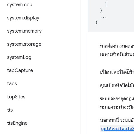
]
system
.
cpu
}
...
system
.
display
}
system
.
memory
system
.
storage
หากต้องการทดสอบ
เฉพาะสำหรับส่วนข
system
Log
tab
Capture
เปิดและปิดใช
tabs
คุณเปิดหรือปิดใช
top
Sites
ระบบจะคงชุดกฎแบบค
หมายความว่าจะมีเฉ
tts
นอกจากนี้ ระบบยั
tts
Engine
getAvailable