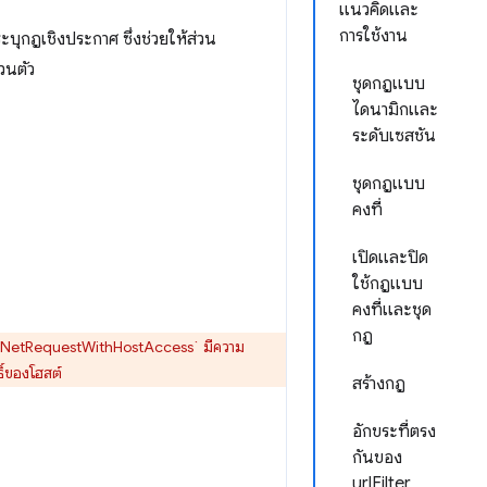
แนวคิดและ
การใช้งาน
ะบุกฎเชิงประกาศ ซึ่งช่วยให้ส่วน
วนตัว
ชุดกฎแบบ
ไดนามิกและ
ระดับเซสชัน
ชุดกฎแบบ
คงที่
เปิดและปิด
ใช้กฎแบบ
คงที่และชุด
กฎ
veNetRequestWithHostAccess` มีความ
ธิ์ของโฮสต์
สร้างกฎ
อักขระที่ตรง
กันของ
urlFilter