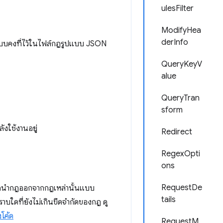
ulesFilter
ModifyHea
derInfo
กฎแบบคงที่ไว้ในไฟล์กฎรูปแบบ JSON
QueryKeyV
alue
QueryTran
sform
งใช้งานอยู่
Redirect
RegexOpti
ons
RequestDe
หรือนำกฎออกจากกฎเหล่านั้นแบบ
tails
าบใดที่ยังไม่เกินขีดจำกัดของกฎ ดู
งโค้ด
RequestM