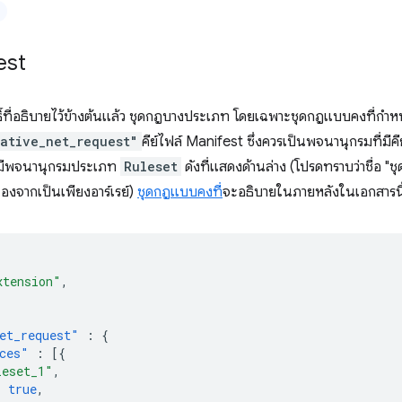
est
์ที่อธิบายไว้ข้างต้นแล้ว ชุดกฎบางประเภท โดยเฉพาะชุดกฎแบบคงที่กำห
ative_net_request"
คีย์ไฟล์ Manifest ซึ่งควรเป็นพจนานุกรมที่มีคีย
ย์ที่มีพจนานุกรมประเภท
Ruleset
ดังที่แสดงด้านล่าง (โปรดทราบว่าชื่อ
่องจากเป็นเพียงอาร์เรย์)
ชุดกฎแบบคงที่
จะอธิบายในภายหลังในเอกสารนี
xtension"
,
et_request"
:
{
ces"
:
[{
leset_1"
,
:
true
,