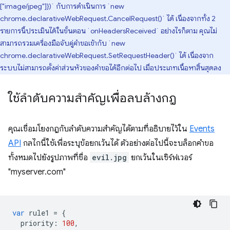
["image/jpeg"]})` กับการดำเนินการ `new
chrome.declarativeWebRequest.CancelRequest()` ได้ เนื่องจากทั้ง 2
รายการนี้ประเมินได้ในขั้นตอน `onHeadersReceived` อย่างไรก็ตาม คุณไม่
สามารถรวมเครื่องมือจับคู่คำขอเข้ากับ `new
chrome.declarativeWebRequest.SetRequestHeader()` ได้ เนื่องจาก
ระบบไม่สามารถตั้งค่าส่วนหัวของคำขอได้อีกต่อไป เมื่อประเภทเนื้อหาสิ้นสุดลง
ใช้ลำดับความสำคัญเพื่อลบล้างกฎ
คุณเชื่อมโยงกฎกับลำดับความสำคัญได้ตามที่อธิบายไว้ใน
Events
API
กลไกนี้ใช้เพื่อระบุข้อยกเว้นได้ ตัวอย่างต่อไปนี้จะบล็อกคำขอ
ทั้งหมดไปยังรูปภาพที่ชื่อ
evil.jpg
ยกเว้นในเซิร์ฟเวอร์
"myserver.com"
var
rule1
=
{
priority
:
100
,