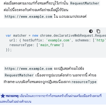
ต่อเมื่อตรงตามเกณฑ์ทั้งหมดที่ระบุไว้เท่านั้น
RequestMatcher
ต่อไปนี้จะตรงกับคำขอเครือข่ายเมื่อผู้ใช้ป้อน
https://www.example.com
ใน แถบอเนกประสงค์
var
matcher
=
new
chrome
.
declarativeWebRequest
.
Reque
url
:
{
hostSuffix
:
'example.com'
,
schemes
:
[
'http
resourceType
:
[
'main_frame'
]
});
https://www.example.com
จะปฏิเสธคำขอไปยัง
RequestMatcher
เนื่องจากรูปแบบดังกล่าว นอกจากนี้ คำขอ
iframe แบบฝังทั้งหมดจะถูกปฏิเสธเนื่องจาก
resourceType
หมายเหตุ:
เงื่อนไขและการกระทําทั้งหมดสร้างขึ้นผ่านเครื่องมือสร้างตามที่
แสดงในตัวอย่างด้านบน