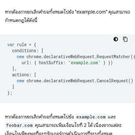
หากต้องการยกเลิกคำขอทั้งหมดไปยัง "example.com" คุณสามารถ
กำหนดกฎได้ดังนี้
var
rule
=
{
conditions
:
[
new
chrome
.
declarativeWebRequest
.
RequestMatcher
(
url
:
{
hostSuffix
:
'example.com'
}
})
],
actions
:
[
new
chrome
.
declarativeWebRequest
.
CancelRequest
()
]
};
หากต้องการยกเลิกคำขอทั้งหมดไปยัง
example.com
และ
foobar.com
คุณสามารถเพิ่มเงื่อนไขที่ 2 ได้ เนื่องจากแต่ละ
เงื่อนไขเพียงพอที่จะทริกเกอร์การดำเนินการที่ระบุทั้งหมด