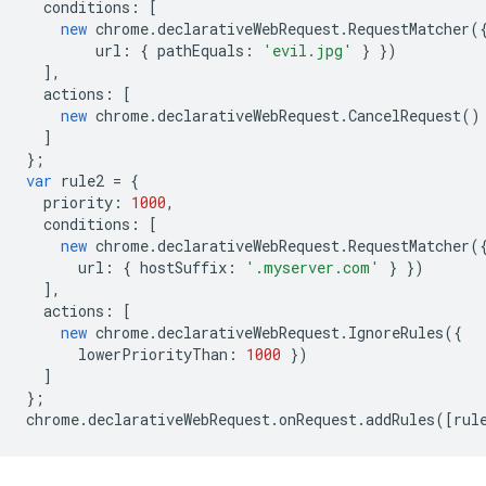
conditions
:
[
new
chrome
.
declarativeWebRequest
.
RequestMatcher
(
url
:
{
pathEquals
:
'evil.jpg'
}
})
],
actions
:
[
new
chrome
.
declarativeWebRequest
.
CancelRequest
()
]
};
var
rule2
=
{
priority
:
1000
,
conditions
:
[
new
chrome
.
declarativeWebRequest
.
RequestMatcher
(
url
:
{
hostSuffix
:
'.myserver.com'
}
})
],
actions
:
[
new
chrome
.
declarativeWebRequest
.
IgnoreRules
({
lowerPriorityThan
:
1000
})
]
};
chrome
.
declarativeWebRequest
.
onRequest
.
addRules
([
rul