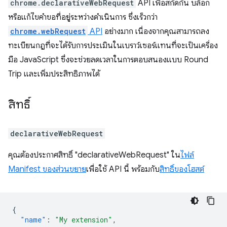
chrome.declarativeWebRequest
API เพื่อสกัดกั้น บล็อก
หรือแก้ไขคำขอที่อยู่ระหว่างดำเนินการ ซึ่งเร็วกว่า
chrome.webRequest
API
อย่างมาก เนื่องจากคุณสามารถลง
ทะเบียนกฎที่จะได้รับการประเมินในเบราว์เซอร์แทนที่จะเป็นเครื่อง
มือ JavaScript ซึ่งจะช่วยลดเวลาในการตอบสนองแบบ Round
Trip และเพิ่มประสิทธิภาพได้
สิทธิ์
declarativeWebRequest
คุณต้องประกาศสิทธิ์ "declarativeWebRequest" ใน
ไฟล์
Manifest ของส่วนขยาย
เพื่อใช้ API นี้ พร้อมกับ
สิทธิ์ของโฮสต์
{
"name"
:
"My extension"
,