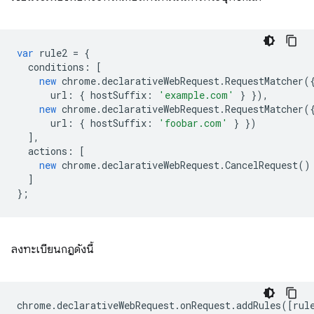
var
rule2
=
{
conditions
:
[
new
chrome
.
declarativeWebRequest
.
RequestMatcher
(
url
:
{
hostSuffix
:
'example.com'
}
}),
new
chrome
.
declarativeWebRequest
.
RequestMatcher
(
url
:
{
hostSuffix
:
'foobar.com'
}
})
],
actions
:
[
new
chrome
.
declarativeWebRequest
.
CancelRequest
()
]
};
ลงทะเบียนกฎดังนี้
chrome
.
declarativeWebRequest
.
onRequest
.
addRules
([
rul