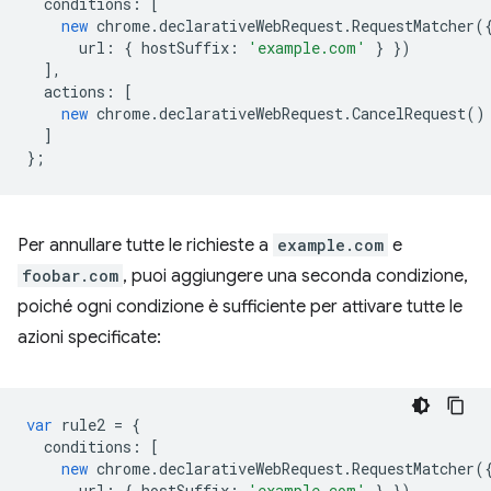
conditions
:
[
new
chrome
.
declarativeWebRequest
.
RequestMatcher
(
url
:
{
hostSuffix
:
'example.com'
}
})
],
actions
:
[
new
chrome
.
declarativeWebRequest
.
CancelRequest
()
]
};
Per annullare tutte le richieste a
example.com
e
foobar.com
, puoi aggiungere una seconda condizione,
poiché ogni condizione è sufficiente per attivare tutte le
azioni specificate:
var
rule2
=
{
conditions
:
[
new
chrome
.
declarativeWebRequest
.
RequestMatcher
(
url
:
{
hostSuffix
:
'example.com'
}
}),