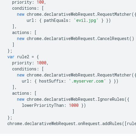
priority
:
100
,
conditions
:
[
new
chrome
.
declarativeWebRequest
.
RequestMatcher
(
url
:
{
pathEquals
:
'evil.jpg'
}
})
],
actions
:
[
new
chrome
.
declarativeWebRequest
.
CancelRequest
()
]
};
var
rule2
=
{
priority
:
1000
,
conditions
:
[
new
chrome
.
declarativeWebRequest
.
RequestMatcher
(
url
:
{
hostSuffix
:
'.myserver.com'
}
})
],
actions
:
[
new
chrome
.
declarativeWebRequest
.
IgnoreRules
({
lowerPriorityThan
:
1000
})
]
};
chrome
.
declarativeWebRequest
.
onRequest
.
addRules
([
rul