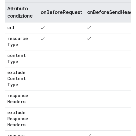
Attributo
onBeforeRequest
onBeforeSendHeade
condizione
url
✓
✓
resource
✓
✓
Type
content
Type
exclude
Content
Type
response
Headers
exclude
Response
Headers
request
✓