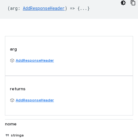
(
arg
:
AddResponseHeader
) => {...}
arg
AddResponseHeader
returns
AddResponseHeader
nome
stringa