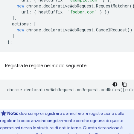
new
chrome
.
declarativeWebRequest
.
RequestMatcher
(
url
:
{
hostSuffix
:
'foobar.com'
}
})
],
actions
:
[
new
chrome
.
declarativeWebRequest
.
CancelRequest
()
]
};
Registra le regole nel modo seguente:
chrome
.
declarativeWebRequest
.
onRequest
.
addRules
([
rul
Nota:
devi sempre registrare o annullare la registrazione delle
regole in blocco anziché singolarmente perché ognuna di queste
operazioni ricrea le strutture di dati interne. Questa ricreazione è