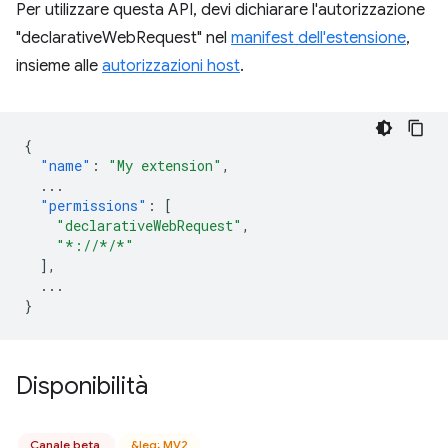
Per utilizzare questa API, devi dichiarare l'autorizzazione
"declarativeWebRequest" nel
manifest dell'estensione
,
insieme alle
autorizzazioni host
.
{
"name"
:
"My extension"
,
...
"permissions"
:
[
"declarativeWebRequest"
,
"*://*/*"
],
...
}
Disponibilità
Canale beta
&leq; MV2