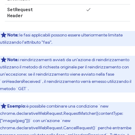
Set
Request
✓
Header
Nota:
le fasi applicabili possono essere ulteriormente limitate
utilizzando l'attributo "fasi".
Nota
:i reindirizzamenti avviati da un'azione di reindirizzamento
utilizzano il metodo di richiesta originale per il reindirizzamento con
un'eccezione: se il reindirizzamento viene avviato nella fase
`onHeadersReceived`, il reindirizzamento verrà emesso utilizzando il
metodo `GET`.
Esempio
:è possibile combinare una condizione `new
chrome.declarativeWebRequest.RequestMatcher({contentType:
["image/jpeg"]})` con un'azione `new
chrome.declarativeWebRequest.CancelRequest()` perché entrambe