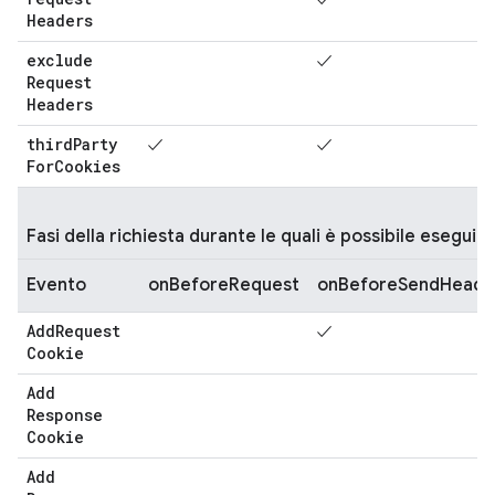
Headers
exclude
✓
Request
Headers
third
Party
✓
✓
For
Cookies
Fasi della richiesta durante le quali è possibile eseguire
Evento
onBeforeRequest
onBeforeSendHeade
Add
Request
✓
Cookie
Add
Response
Cookie
Add