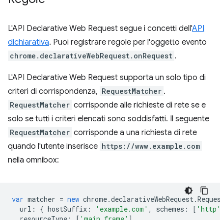
L'API Declarative Web Request segue i concetti dell'
API
dichiarativa
. Puoi registrare regole per l'oggetto evento
chrome.declarativeWebRequest.onRequest
.
L'API Declarative Web Request supporta un solo tipo di
criteri di corrispondenza,
RequestMatcher
.
RequestMatcher
corrisponde alle richieste di rete se e
solo se tutti i criteri elencati sono soddisfatti. Il seguente
RequestMatcher
corrisponde a una richiesta di rete
quando l'utente inserisce
https://www.example.com
nella omnibox:
var
matcher
=
new
chrome
.
declarativeWebRequest
.
Reque
url
:
{
hostSuffix
:
'example.com'
,
schemes
:
[
'http
resourceType
:
[
'main_frame'
]