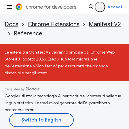
Accedi
Docs
Chrome Extensions
Manifest V2
Reference
Le estensioni Manifest V2 verranno rimosse dal Chrome Web
Store il 31 agosto 2026. Esegui subito la migrazione
dell'estensione a Manifest V3 per assicurarti che rimanga
disponibile per gli utenti.
Google utilizza la tecnologia AI per tradurre i contenuti nella tua
lingua preferita. Le traduzioni generate dall'AI potrebbero
contenere errori.