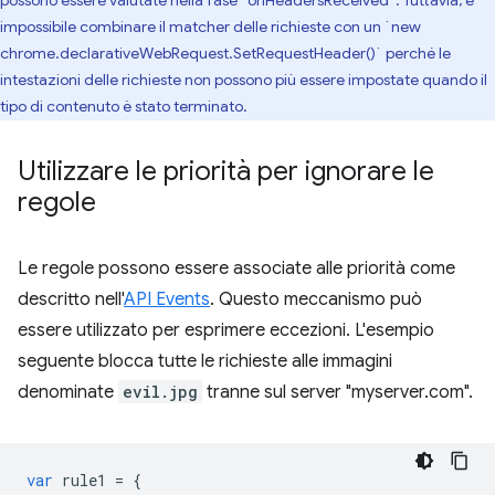
possono essere valutate nella fase `onHeadersReceived`. Tuttavia, è
impossibile combinare il matcher delle richieste con un `new
chrome.declarativeWebRequest.SetRequestHeader()` perché le
intestazioni delle richieste non possono più essere impostate quando il
tipo di contenuto è stato terminato.
Utilizzare le priorità per ignorare le
regole
Le regole possono essere associate alle priorità come
descritto nell'
API Events
. Questo meccanismo può
essere utilizzato per esprimere eccezioni. L'esempio
seguente blocca tutte le richieste alle immagini
denominate
evil.jpg
tranne sul server "myserver.com".
var
rule1
=
{