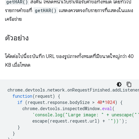
getHAR()
ส่งคืน โหลดหน้าเว็บซ้ำเพื่อรับคำขอทั้งหมด โดยทั่วไป
รายการคำขอที่
getHAR()
แสดงควรตรงกับรายการที่แสดงในแผง
เครือข่าย
ตัวอย่าง
โค้ดต่อไปนี้จะบันทึก URL ของรูปภาพทั้งหมดที่มีขนาดใหญ่กว่า 40
KB เมื่อโหลด
chrome
.
devtools
.
network
.
onRequestFinished
.
addListene
function
(
request
)
{
if
(
request
.
response
.
bodySize
 > 
40
*
1024
)
{
chrome
.
devtools
.
inspectedWindow
.
eval
(
'console.log("Large image: " + unescape("
escape
(
request
.
request
.
url
)
+
'"))'
);
}
}