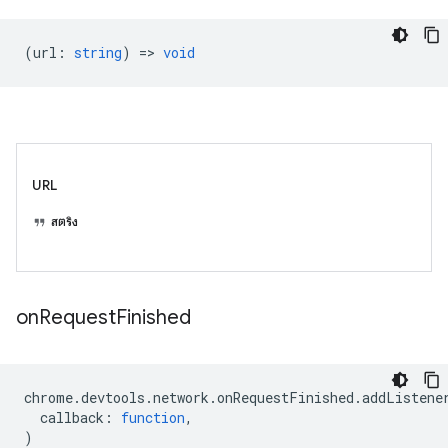
(
url
:
string
) =>
void
URL
สตริง
on
Request
Finished
chrome
.
devtools
.
network
.
onRequestFinished
.
addListene
callback
:
function
,
)