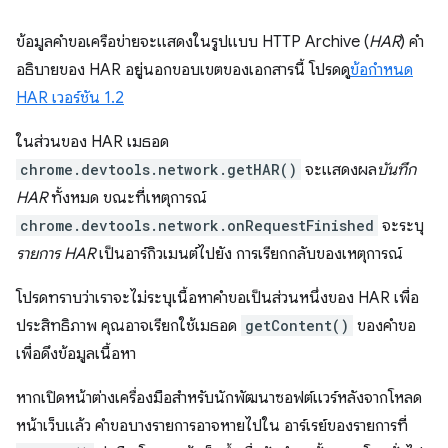
ข้อมูลคำขอเครือข่ายจะแสดงในรูปแบบ HTTP Archive (
HAR
) คำ
อธิบายของ HAR อยู่นอกขอบเขตของเอกสารนี้ โปรดดู
ข้อกำหนด
HAR เวอร์ชัน 1.2
ในส่วนของ HAR เมธอด
chrome.devtools.network.getHAR()
จะแสดงผล
บันทึก
HAR
ทั้งหมด ขณะที่เหตุการณ์
chrome.devtools.network.onRequestFinished
จะระบุ
รายการ HAR
เป็นอาร์กิวเมนต์ไปยัง การเรียกกลับของเหตุการณ์
โปรดทราบว่าเราจะไม่ระบุเนื้อหาคำขอเป็นส่วนหนึ่งของ HAR เพื่อ
ประสิทธิภาพ คุณอาจเรียกใช้เมธอด
getContent()
ของคำขอ
เพื่อดึงข้อมูลเนื้อหา
หากเปิดหน้าต่างเครื่องมือสำหรับนักพัฒนาซอฟต์แวร์หลังจากโหลด
หน้าเว็บแล้ว คำขอบางรายการอาจหายไปใน อาร์เรย์ของรายการที่