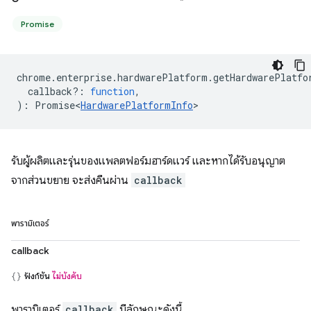
Promise
chrome
.
enterprise
.
hardwarePlatform
.
getHardwarePlatfo
callback?
:
function
,
)
:
Promise<
HardwarePlatformInfo
>
รับผู้ผลิตและรุ่นของแพลตฟอร์มฮาร์ดแวร์ และหากได้รับอนุญาต
จากส่วนขยาย จะส่งคืนผ่าน
callback
พารามิเตอร์
callback
ฟังก์ชัน
ไม่บังคับ
พารามิเตอร์
callback
มีลักษณะดังนี้