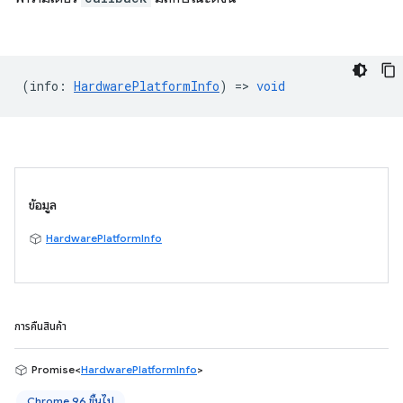
(
info
:
HardwarePlatformInfo
) =>
void
ข้อมูล
HardwarePlatformInfo
การคืนสินค้า
Promise<
HardwarePlatformInfo
>
Chrome 96 ขึ้นไป