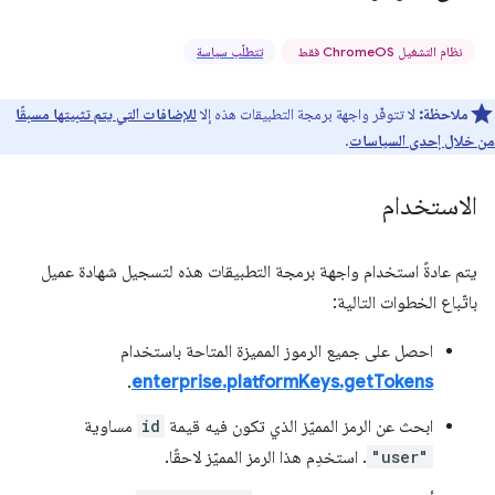
نظام التشغيل ChromeOS فقط
تتطلّب سياسة
ملاحظة:
لا تتوفّر واجهة برمجة التطبيقات هذه إلا
للإضافات التي يتم تثبيتها مسبقًا
من خلال إحدى السياسات
.
الاستخدام
يتم عادةً استخدام واجهة برمجة التطبيقات هذه لتسجيل شهادة عميل
باتّباع الخطوات التالية:
احصل على جميع الرموز المميزة المتاحة باستخدام
.
enterprise.platformKeys.getTokens
ابحث عن الرمز المميّز الذي تكون فيه قيمة
id
مساوية
"user"
. استخدِم هذا الرمز المميّز لاحقًا.