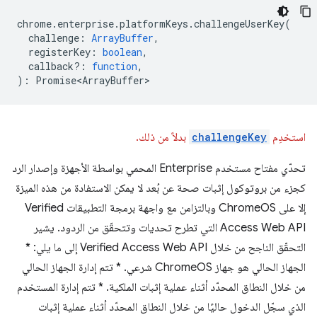
chrome
.
enterprise
.
platformKeys
.
challengeUserKey
(
challenge
:
ArrayBuffer
,
registerKey
:
boolean
,
callback?
:
function
,
)
:
Promise<ArrayBuffer>
استخدِم
challengeKey
بدلاً من ذلك.
تحدّي مفتاح مستخدم Enterprise المحمي بواسطة الأجهزة وإصدار الرد
كجزء من بروتوكول إثبات صحة عن بُعد لا يمكن الاستفادة من هذه الميزة
إلا على ChromeOS وبالتزامن مع واجهة برمجة التطبيقات Verified
Access Web API التي تطرح تحديات وتتحقّق من الردود. يشير
التحقّق الناجح من خلال Verified Access Web API إلى ما يلي: *
الجهاز الحالي هو جهاز ChromeOS شرعي. * تتم إدارة الجهاز الحالي
من خلال النطاق المحدّد أثناء عملية إثبات الملكية. * تتم إدارة المستخدم
الذي سجّل الدخول حاليًا من خلال النطاق المحدّد أثناء عملية إثبات