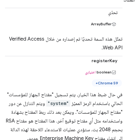
المعلمات
تحدّي
ArrayBuffer
تمثّل هذه السمة تحديًا تم إصداره من خلال Verified Access
Web API.
registerKey
boolean
اختياري
Chrome 59+
في حال ضبط هذا الخيار، يتم تسجيل "مفتاح الجهاز للمؤسسات"
الحالي باستخدام الرمز المميّز
"system"
ويتم التنازل عن دور
"مفتاح الجهاز للمؤسسات". ويمكن بعد ذلك ربط المفتاح بشهادة
واستخدامه مثل أي مفتاح توقيع آخر. هذا المفتاح هو مفتاح RSA
بحجم 2048 بت. ستؤدي عمليات الاستدعاء اللاحقة لهذه الدالة
إلى إنشاء مفتاح Enterprise Machine Key جديد.