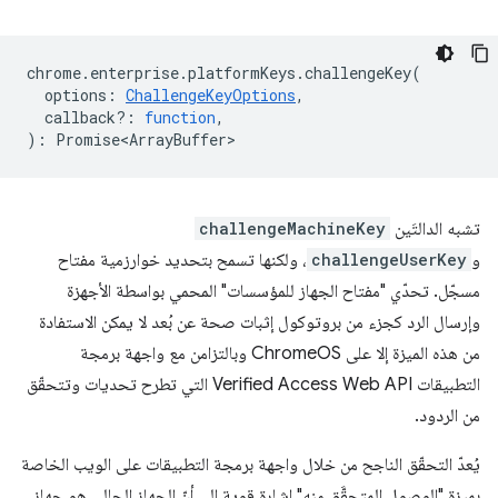
chrome
.
enterprise
.
platformKeys
.
challengeKey
(
options
:
ChallengeKeyOptions
,
callback?
:
function
,
)
:
Promise<ArrayBuffer>
تشبه الدالتَين
challengeMachineKey
و
challengeUserKey
، ولكنها تسمح بتحديد خوارزمية مفتاح
مسجّل. تحدّي "مفتاح الجهاز للمؤسسات" المحمي بواسطة الأجهزة
وإرسال الرد كجزء من بروتوكول إثبات صحة عن بُعد لا يمكن الاستفادة
من هذه الميزة إلا على ChromeOS وبالتزامن مع واجهة برمجة
التطبيقات Verified Access Web API التي تطرح تحديات وتتحقّق
من الردود.
يُعدّ التحقّق الناجح من خلال واجهة برمجة التطبيقات على الويب الخاصة
بميزة "الوصول المتحقَّق منه" إشارة قوية إلى أنّ الجهاز الحالي هو جهاز