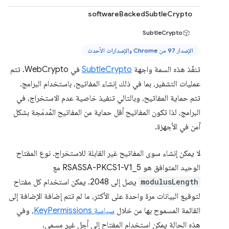
softwareBackedSubtleCrypto
SubtleCrypto
الإصدار 97 من Chrome والإصدارات الأحدث
تنفّذ هذه السمة واجهة
SubtleCrypto
في WebCrypto. تتم
عمليات التشفير، بما في ذلك إنشاء المفاتيح، باستخدام البرامج.
تتم حماية المفاتيح، وبالتالي تنفيذ خاصية عدم الاستخراج، في
البرامج، لذا تكون المفاتيح أقل حماية من المفاتيح المُدمَجة بشكل
آمن في الأجهزة.
لا يمكن إنشاء سوى المفاتيح غير القابلة للاستخراج. نوع المفتاح
الوحيد المتوافق هو RSASSA-PKCS1-V1_5 مع
modulusLength
يصل إلى 2048. يمكن استخدام كل مفتاح
لتوقيع البيانات مرة واحدة على الأكثر، ما لم تتم إضافة الإضافة إلى
القائمة المسموح بها من خلال
سياسة KeyPermissions
، وفي
هذه الحالة يمكن استخدام المفتاح إلى أجل غير مسمى.