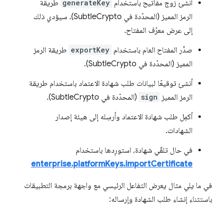
أنشئ زوج مفاتيح باستخدام
generateKey
طريقة
الرمز المميز (المحدّدة في SubtleCrypto). سيؤدي ذلك
إلى عرض معرّف المفتاح.
صدِّر المفتاح العام باستخدام
exportKey
طريقة الرمز
المميز (المحدّدة في SubtleCrypto).
أنشئ توقيعًا لبيانات طلب شهادة الاعتماد باستخدام طريقة
الرمز المميز
sign
(المحدّدة في SubtleCrypto).
أكمِل طلب شهادة الاعتماد وأرسِله إلى هيئة إصدار
الشهادات.
في حال تلقّي شهادة، استورِدها باستخدام
enterprise.platformKeys.importCertificate
في ما يلي مثال يعرض التفاعل الرئيسي مع واجهة برمجة التطبيقات
باستثناء إنشاء طلب الشهادة وإرساله: