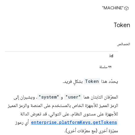
"MACHINE"
Token
الخصائص
id
سلسلة
يحدّد هذا
Token
بشكلٍ فريد.
المعرّفان الثابتان هما
"user"
و
"system"
، ويشيران إلى
الرمز المميز للأجهزة الخاص بالمستخدم على المنصة والرمز المميز
للأجهزة على مستوى النظام، على التوالي. قد تعرض الدالة
enterprise.platformKeys.getTokens
أي رموز
مميّزة أخرى (مع معرّفات أخرى).