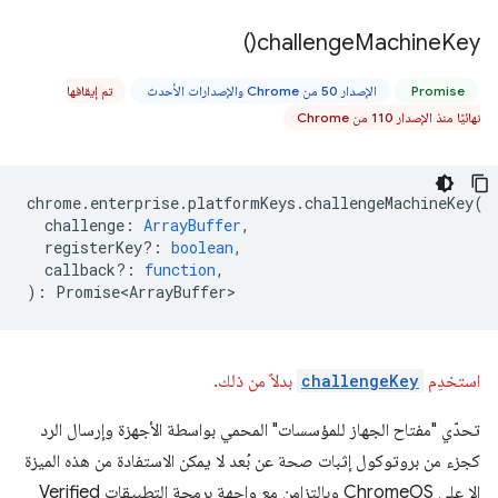
)
challenge
Machine
Key(
Promise
الإصدار 50 من Chrome والإصدارات الأحدث
تم إيقافها
نهائيًا منذ الإصدار 110 من Chrome
chrome
.
enterprise
.
platformKeys
.
challengeMachineKey
(
challenge
:
ArrayBuffer
,
registerKey?
:
boolean
,
callback?
:
function
,
)
:
Promise<ArrayBuffer>
استخدِم
challengeKey
بدلاً من ذلك.
تحدّي "مفتاح الجهاز للمؤسسات" المحمي بواسطة الأجهزة وإرسال الرد
كجزء من بروتوكول إثبات صحة عن بُعد لا يمكن الاستفادة من هذه الميزة
إلا على ChromeOS وبالتزامن مع واجهة برمجة التطبيقات Verified