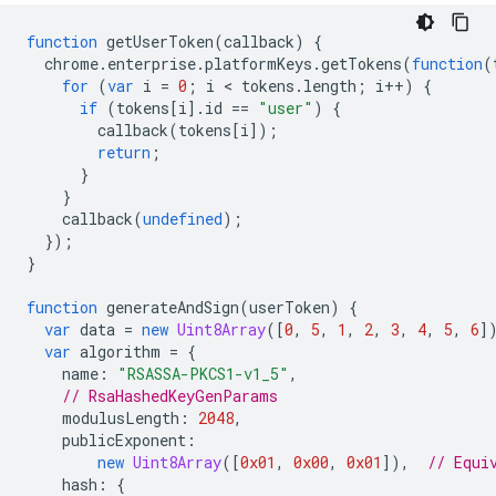
function
getUserToken
(
callback
)
{
chrome
.
enterprise
.
platformKeys
.
getTokens
(
function
(
for
(
var
i
=
0
;
i
 < 
tokens
.
length
;
i
++
)
{
if
(
tokens
[
i
].
id
==
"user"
)
{
callback
(
tokens
[
i
]);
return
;
}
}
callback
(
undefined
);
});
}
function
generateAndSign
(
userToken
)
{
var
data
=
new
Uint8Array
([
0
,
5
,
1
,
2
,
3
,
4
,
5
,
6
]
var
algorithm
=
{
name
:
"RSASSA-PKCS1-v1_5"
,
// RsaHashedKeyGenParams
modulusLength
:
2048
,
publicExponent
:
new
Uint8Array
([
0x01
,
0x00
,
0x01
]),
// Equi
hash
:
{