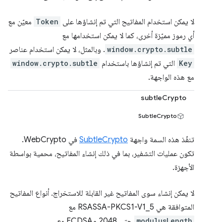
لا يمكن استخدام المفاتيح التي تم إنشاؤها على
Token
معيّن مع
أي رموز مميّزة أخرى، كما لا يمكن استخدامها مع
window.crypto.subtle
. وبالمثل، لا يمكن استخدام عناصر
Key
التي تم إنشاؤها باستخدام
window.crypto.subtle
مع هذه الواجهة.
subtleCrypto
SubtleCrypto
تنفّذ هذه السمة واجهة
SubtleCrypto
في WebCrypto.
تكون عمليات التشفير، بما في ذلك إنشاء المفاتيح، محمية بواسطة
الأجهزة.
لا يمكن إنشاء سوى المفاتيح غير القابلة للاستخراج. أنواع المفاتيح
المتوافقة هي RSASSA-PKCS1-V1_5 مع
modulusLength
حتى 2048 وECDSA مع