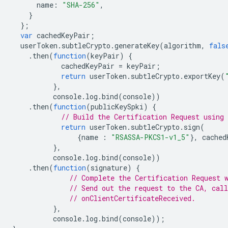
name
:
"SHA-256"
,
}
};
var
cachedKeyPair
;
userToken
.
subtleCrypto
.
generateKey
(
algorithm
,
fals
.
then
(
function
(
keyPair
)
{
cachedKeyPair
=
keyPair
;
return
userToken
.
subtleCrypto
.
exportKey
(
},
console
.
log
.
bind
(
console
))
.
then
(
function
(
publicKeySpki
)
{
// Build the Certification Request using 
return
userToken
.
subtleCrypto
.
sign
(
{
name
:
"RSASSA-PKCS1-v1_5"
},
cached
},
console
.
log
.
bind
(
console
))
.
then
(
function
(
signature
)
{
// Complete the Certification Request 
// Send out the request to the CA, call
// onClientCertificateReceived.
},
console
.
log
.
bind
(
console
));