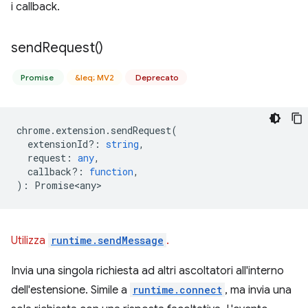
i callback.
send
Request(
)
Promise
&leq; MV2
Deprecato
chrome
.
extension
.
sendRequest
(
extensionId?
:
string
,
request
:
any
,
callback?
:
function
,
)
:
Promise<any>
Utilizza
runtime.sendMessage
.
Invia una singola richiesta ad altri ascoltatori all'interno
dell'estensione. Simile a
runtime.connect
, ma invia una