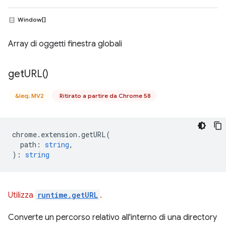
Window[]
Array di oggetti finestra globali
get
URL(
)
&leq; MV2
Ritirato a partire da Chrome 58
chrome
.
extension
.
getURL
(
path
:
string
,
)
:
string
Utilizza
runtime.getURL
.
Converte un percorso relativo all'interno di una directory