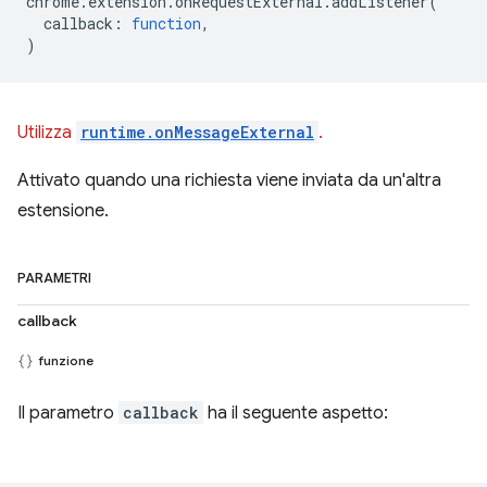
chrome
.
extension
.
onRequestExternal
.
addListener
(
callback
:
function
,
)
Utilizza
runtime.onMessageExternal
.
Attivato quando una richiesta viene inviata da un'altra
estensione.
PARAMETRI
callback
funzione
Il parametro
callback
ha il seguente aspetto: