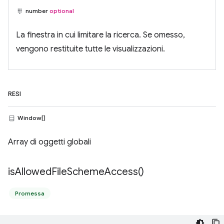
number
optional
La finestra in cui limitare la ricerca. Se omesso,
vengono restituite tutte le visualizzazioni.
RESI
Window[]
Array di oggetti globali
is
Allowed
File
Scheme
Access(
)
Promessa