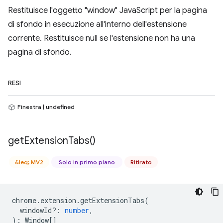
Restituisce l'oggetto "window" JavaScript per la pagina
di sfondo in esecuzione all'interno dell'estensione
corrente. Restituisce null se l'estensione non ha una
pagina di sfondo.
RESI
Finestra | undefined
get
Extension
Tabs(
)
&leq; MV2
Solo in primo piano
Ritirato
chrome
.
extension
.
getExtensionTabs
(
windowId?
:
number
,
)
:
Window
[]