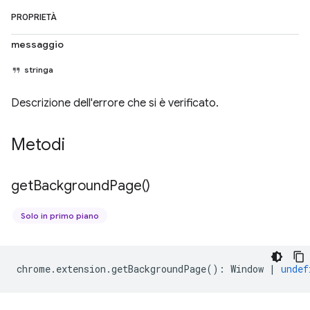
PROPRIETÀ
messaggio
stringa
Descrizione dell'errore che si è verificato.
Metodi
get
Background
Page(
)
Solo in primo piano
chrome
.
extension
.
getBackgroundPage
()
:
Window
|
undef