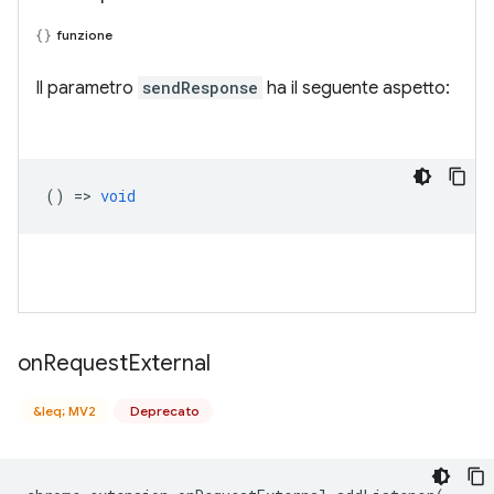
funzione
Il parametro
sendResponse
ha il seguente aspetto:
() =>
void
on
Request
External
&leq; MV2
Deprecato