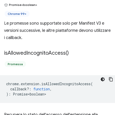
Promise<boolean>
Chrome 99+
Le promesse sono supportate solo per Manifest V3 e
versioni successive, le altre piattaforme devono utilizzare
i callback.
is
Allowed
Incognito
Access(
)
Promessa
chrome
.
extension
.
isAllowedIncognitoAccess
(
callback?
:
function
,
)
:
Promise<boolean>
Recupera lo stato dell'accesso dell'estensione alla