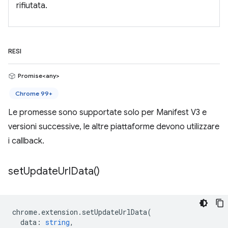
rifiutata.
RESI
Promise<any>
Chrome 99+
Le promesse sono supportate solo per Manifest V3 e
versioni successive, le altre piattaforme devono utilizzare
i callback.
set
Update
Url
Data(
)
chrome
.
extension
.
setUpdateUrlData
(
data
:
string
,