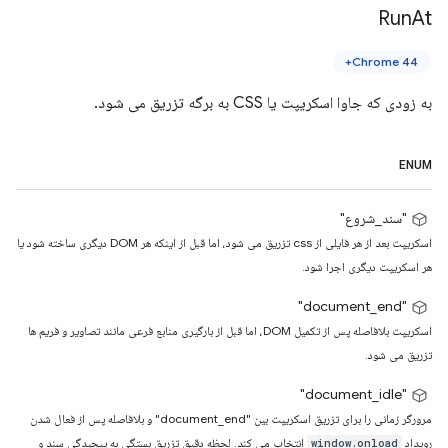
Run
At
Chrome 44+
به زودی که جاوا اسکریپت یا CSS به برگه تزریق می شود.
ENUM
"سند_شروع"
اسکریپت بعد از هر فایلی از css تزریق می شود، اما قبل از اینکه هر DOM دیگری ساخته شود یا
هر اسکریپت دیگری اجرا شود.
"document_end"
اسکریپت بلافاصله پس از تکمیل DOM، اما قبل از بارگیری منابع فرعی مانند تصاویر و فریم ها
تزریق می شود.
"document_idle"
مرورگر زمانی را برای تزریق اسکریپت بین "document_end" و بلافاصله پس از فعال شدن
رویداد
انتخاب می کند. لحظه دقیق تزریق بستگی به پیچیدگی سند و
window.onload