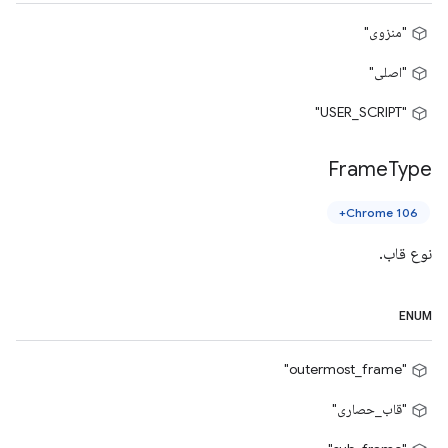
"منزوی"
"اصلی"
"USER_SCRIPT"
Frame
Type
Chrome 106+
نوع قاب.
ENUM
"outermost_frame"
"قاب_حصاری"