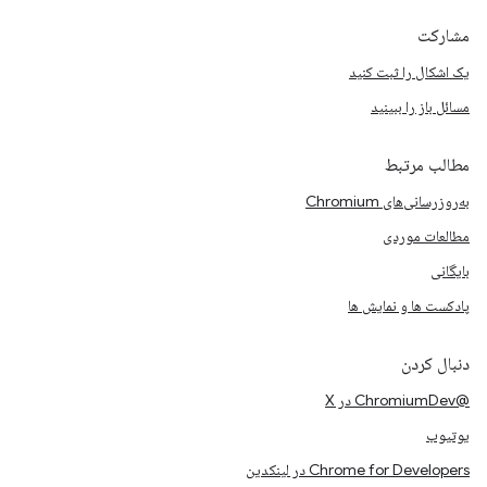
مشارکت
یک اشکال را ثبت کنید
مسائل باز را ببینید
مطالب مرتبط
به‌روزرسانی‌های Chromium
مطالعات موردی
بایگانی
پادکست ها و نمایش ها
دنبال کردن
@ChromiumDev در X
یوتیوب
Chrome for Developers در لینکدین