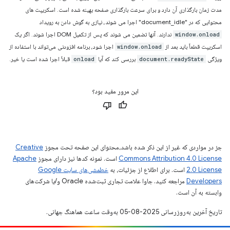
مدت زمان بارگذاری آن دارد و برای سرعت بارگذاری صفحه بهینه شده است. اسکریپت های
محتوایی که در "document_idle" اجرا می شوند، نیازی به گوش دادن به رویداد
ندارند. آنها تضمین می شوند که پس از تکمیل DOM اجرا شوند. اگر یک
window.onload
اسکریپت قطعاً باید بعد از
اجرا شود، برنامه افزودنی می‌تواند با استفاده از
window.onload
ویژگی
بررسی کند که آیا
قبلاً اجرا شده است یا خیر.
onload
document.readyState
این مرور مفید بود؟
جز در مواردی که غیر از این ذکر شده باشد،‌محتوای این صفحه تحت مجوز
Creative
Commons Attribution 4.0 License
است. نمونه کدها نیز دارای مجوز
Apache
2.0 License
است. برای اطلاع از جزئیات، به
خطمشی‌های سایت Google
Developers‏
مراجعه کنید. جاوا علامت تجاری ثبت‌شده Oracle و/یا شرکت‌های
وابسته به آن است.
تاریخ آخرین به‌روزرسانی 2025-08-05 به‌وقت ساعت هماهنگ جهانی.