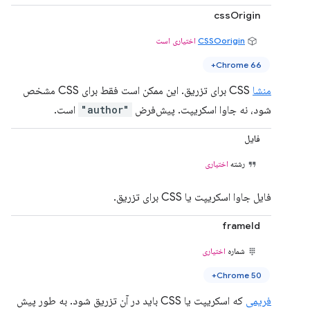
cssOrigin
CSSOorigin
اختیاری است
Chrome 66+
منشا
CSS برای تزریق. این ممکن است فقط برای CSS مشخص
شود، نه جاوا اسکریپت. پیش‌فرض
"author"
است.
فایل
رشته
اختیاری
فایل جاوا اسکریپت یا CSS برای تزریق.
frameId
شماره
اختیاری
Chrome 50+
فریمی
که اسکریپت یا CSS باید در آن تزریق شود. به طور پیش