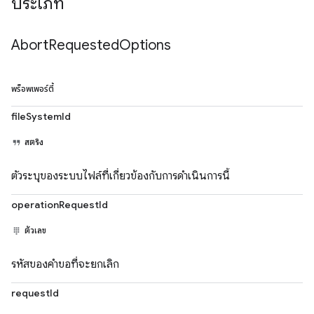
ประเภท
Abort
Requested
Options
พร็อพเพอร์ตี้
fileSystemId
สตริง
ตัวระบุของระบบไฟล์ที่เกี่ยวข้องกับการดำเนินการนี้
operationRequestId
ตัวเลข
รหัสของคำขอที่จะยกเลิก
requestId