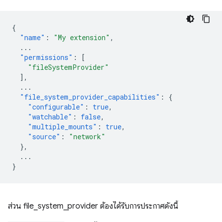
{
"name"
:
"My extension"
,
...
"permissions"
:
[
"fileSystemProvider"
],
...
"file_system_provider_capabilities"
:
{
"configurable"
:
true
,
"watchable"
:
false
,
"multiple_mounts"
:
true
,
"source"
:
"network"
},
...
}
ส่วน file_system_provider ต้องได้รับการประกาศดังนี้