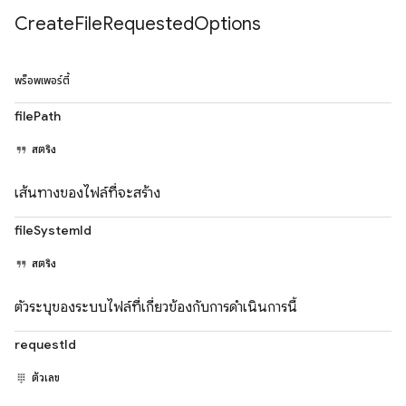
Create
File
Requested
Options
พร็อพเพอร์ตี้
filePath
สตริง
เส้นทางของไฟล์ที่จะสร้าง
fileSystemId
สตริง
ตัวระบุของระบบไฟล์ที่เกี่ยวข้องกับการดำเนินการนี้
requestId
ตัวเลข