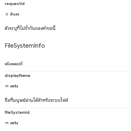
requestId
ตัวเลข
ตัวระบุที่ไม่ซ้ำกันของคำขอนี้
File
System
Info
พร็อพเพอร์ตี้
displayName
สตริง
ชื่อที่มนุษย์อ่านได้สำหรับระบบไฟล์
fileSystemId
สตริง