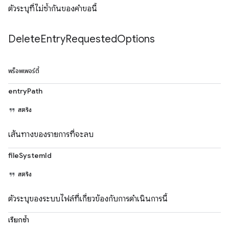
ตัวระบุที่ไม่ซ้ำกันของคำขอนี้
Delete
Entry
Requested
Options
พร็อพเพอร์ตี้
entryPath
สตริง
เส้นทางของรายการที่จะลบ
fileSystemId
สตริง
ตัวระบุของระบบไฟล์ที่เกี่ยวข้องกับการดำเนินการนี้
เรียกซ้ำ