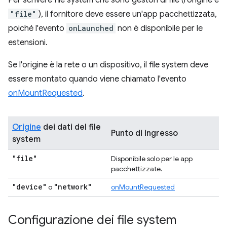
Per scrivere file system che sono gestori di file (l'origine è
"file"
), il fornitore deve essere un'app pacchettizzata,
poiché l'evento
onLaunched
non è disponibile per le
estensioni.
Se l'origine è la rete o un dispositivo, il file system deve
essere montato quando viene chiamato l'evento
onMountRequested
.
Origine
dei dati del file
Punto di ingresso
system
"file"
Disponibile solo per le app
pacchettizzate.
"device"
"network"
o
onMountRequested
Configurazione dei file system