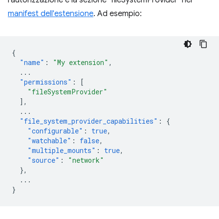
l'autorizzazione e la sezione "fileSystemProvider" nel
manifest dell'estensione
. Ad esempio:
{
"name"
:
"My extension"
,
...
"permissions"
:
[
"fileSystemProvider"
],
...
"file_system_provider_capabilities"
:
{
"configurable"
:
true
,
"watchable"
:
false
,
"multiple_mounts"
:
true
,
"source"
:
"network"
},
...
}