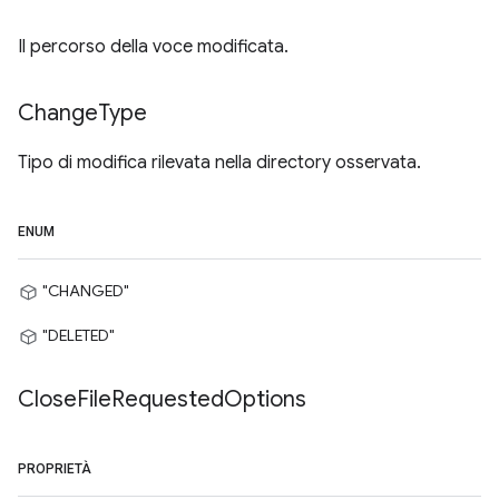
Il percorso della voce modificata.
Change
Type
Tipo di modifica rilevata nella directory osservata.
ENUM
"CHANGED"
"DELETED"
Close
File
Requested
Options
PROPRIETÀ