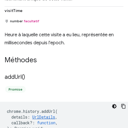
visitTime
number
facultatif
Heure à laquelle cette visite a eu lieu, représentée en
millisecondes depuis l'epoch.
Méthodes
add
Url(
)
Promise
chrome
.
history
.
addUrl
(
details
:
UrlDetails
,
callback?
:
function
,