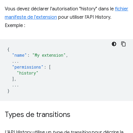
Vous devez déclarer l'autorisation "history" dans le
fichier
manifeste de l'extension
pour utiliser l'API History.
Exemple :
{
"name"
:
"My extension"
,
...
"permissions"
:
[
"history"
],
...
}
Types de transitions
L'API History utilise un
type de transition
pour décrire la