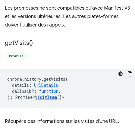
Les promesses ne sont compatibles qu'avec Manifest V3
et les versions ultérieures. Les autres plates-formes
doivent utiliser des rappels.
get
Visits(
)
Promise
chrome
.
history
.
getVisits
(
details
:
UrlDetails
,
callback?
:
function
,
)
:
Promise<
VisitItem
[]
>
Récupère des informations sur les visites d'une URL.