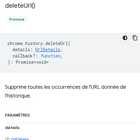
delete
Url(
)
Promise
chrome
.
history
.
deleteUrl
(
details
:
UrlDetails
,
callback?
:
function
,
)
:
Promise<void>
Supprime toutes les occurrences de l'URL donnée de
l'historique.
PARAMÈTRES
détails
UrlDetails