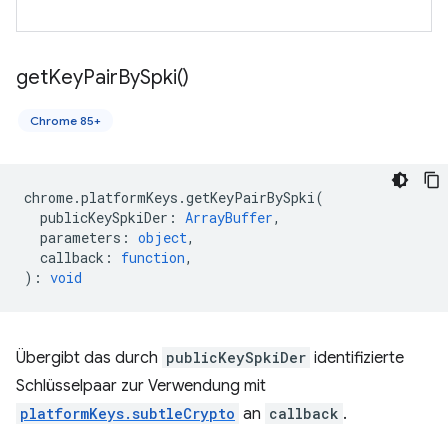
get
Key
Pair
By
Spki(
)
Chrome 85+
chrome
.
platformKeys
.
getKeyPairBySpki
(
publicKeySpkiDer
:
ArrayBuffer
,
parameters
:
object
,
callback
:
function
,
)
:
void
Übergibt das durch
publicKeySpkiDer
identifizierte
Schlüsselpaar zur Verwendung mit
platformKeys.subtleCrypto
an
callback
.