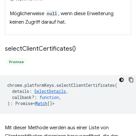
Möglicherweise
null
, wenn diese Erweiterung
keinen Zugriff darauf hat.
select
Client
Certificates(
)
Promise
chrome
.
platformKeys
.
selectClientCertificates
(
details
:
SelectDetails
,
callback?
:
function
,
)
:
Promise<
Match
[]
>
Mit dieser Methode werden aus einer Liste von