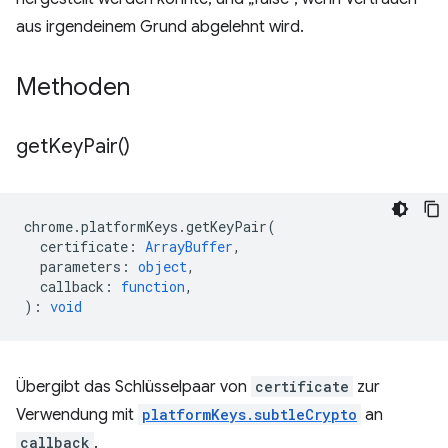
aus irgendeinem Grund abgelehnt wird.
Methoden
get
Key
Pair(
)
chrome
.
platformKeys
.
getKeyPair
(
certificate
:
ArrayBuffer
,
parameters
:
object
,
callback
:
function
,
)
:
void
Übergibt das Schlüsselpaar von
certificate
zur
Verwendung mit
platformKeys.subtleCrypto
an
callback
.