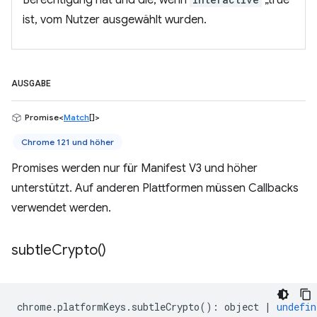
Berechtigung hat und die, wenn
„true“
ist, vom Nutzer ausgewählt wurden.
AUSGABE
Promise<
Match
[]>
Chrome 121 und höher
Promises werden nur für Manifest V3 und höher
unterstützt. Auf anderen Plattformen müssen Callbacks
verwendet werden.
subtle
Crypto(
)
chrome
.
platformKeys
.
subtleCrypto
()
:
object
|
undefin