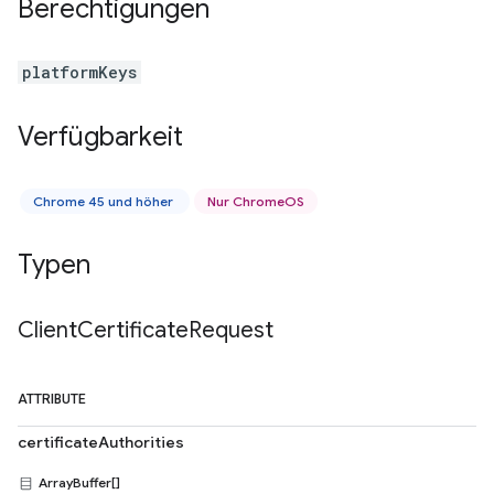
Berechtigungen
platformKeys
Verfügbarkeit
Chrome 45 und höher
Nur ChromeOS
Typen
Client
Certificate
Request
ATTRIBUTE
certificateAuthorities
ArrayBuffer[]