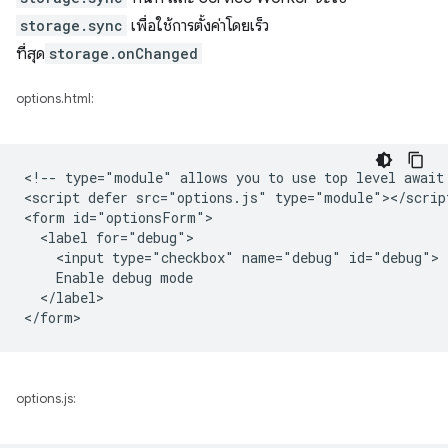
storage.sync
เพื่อใช้การตั้งค่าโดยเร็ว
ที่สุด
storage.onChanged
options.html:
<!-- type="module" allows you to use top level await 
<script defer src="options.js" type="module"></script
<form id="optionsForm">

  <label for="debug">

    <input type="checkbox" name="debug" id="debug">

    Enable debug mode

  </label>

options.js: