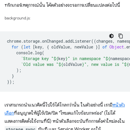
ทริกเกอร์เหตุการณ์นั้น โค้ดตัวอย่างจะรอการเปลี่ยนแปลงต่อไปนี้
background.js:
chrome
.
storage
.
onChanged
.
addListener
((
changes
,
names
for
(
let
[
key
,
{
oldValue
,
newValue
}]
of
Object
.
e
console
.
log
(
`Storage key "
${
key
}
" in namespace "
${
namespac
`Old value was "
${
oldValue
}
", new value is "
${
);
}
});
เราสามารถนำแนวคิดนี้ไปใช้ได้ไกลกว่านั้น ในตัวอย่างนี้ เรามี
หน้าตัว
เลือก
ที่อนุญาตให้ผู้ใช้เปิด/ปิด "โหมดแก้ไขข้อบกพร่อง" (ไม่ได้
แสดงการติดตั้งใช้งานที่นี่) หน้าตัวเลือกจะบันทึกการตั้งค่าใหม่ลงใน
storage.sync
ทันที และ Service Worker จะใช้