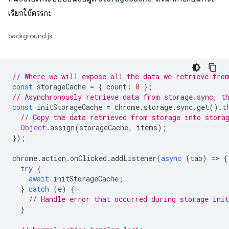
เรียกใช้ตรรกะ
background.js:
// Where we will expose all the data we retrieve fro
const
storageCache
=
{
count
:
0
};
// Asynchronously retrieve data from storage.sync, t
const
initStorageCache
=
chrome
.
storage
.
sync
.
get
().
t
// Copy the data retrieved from storage into stora
Object
.
assign
(
storageCache
,
items
);
});
chrome
.
action
.
onClicked
.
addListener
(
async
(
tab
)
=
>
{
try
{
await
initStorageCache
;
}
catch
(
e
)
{
// Handle error that occurred during storage init
}