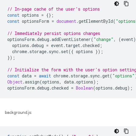
// In-page cache of the user's options
const
options
=
{};
const
optionsForm
=
document
.
getElementById
(
"options
// Immediately persist options changes
optionsForm
.
debug
.
addEventListener
(
"change"
,
(
event
)
options
.
debug
=
event
.
target
.
checked
;
chrome
.
storage
.
sync
.
set
({
options
});
});
// Initialize the form with the user's option settin
const
data
=
await
chrome
.
storage
.
sync
.
get
(
"options"
Object
.
assign
(
options
,
data
.
options
);
optionsForm
.
debug
.
checked
=
Boolean
(
options
.
debug
);
background.js: