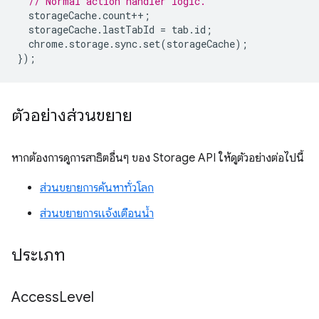
// Normal action handler logic.
storageCache
.
count
++
;
storageCache
.
lastTabId
=
tab
.
id
;
chrome
.
storage
.
sync
.
set
(
storageCache
);
});
ตัวอย่างส่วนขยาย
หากต้องการดูการสาธิตอื่นๆ ของ Storage API ให้ดูตัวอย่างต่อไปนี้
ส่วนขยายการค้นหาทั่วโลก
ส่วนขยายการแจ้งเตือนน้ำ
ประเภท
Access
Level