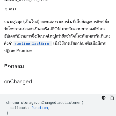
8192
ขนาดสูงสุด (เป็นไบต์) ของแต่ละรายการในที่เก็บข้อมูลการซิงค์ ซึ่ง
วัดโดยการแปลงค่าเป็นสตริง JSON บวกกับความยาวของคีย์ การ
อัปเดตที่มีรายการซึ่งมีขนาดใหญ่กว่าขีดจำกัดนี้จะล้มเหลวทันทีและ
ตั้งค่า
runtime.lastError
เมื่อใช้การเรียกกลับหรือเมื่อมีการ
ปฏิเสธ Promise
กิจกรรม
on
Changed
chrome
.
storage
.
onChanged
.
addListener
(
callback
:
function
,
)