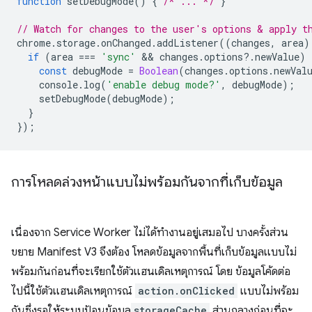
function
setDebugMode
()
{
/* ... */
}
// Watch for changes to the user's options & apply t
chrome
.
storage
.
onChanged
.
addListener
((
changes
,
area
)
if
(
area
===
'sync'
 && 
changes
.
options
?
.
newValue
)
const
debugMode
=
Boolean
(
changes
.
options
.
newVal
console
.
log
(
'enable debug mode?'
,
debugMode
);
setDebugMode
(
debugMode
);
}
});
การโหลดล่วงหน้าแบบไม่พร้อมกันจากที่เก็บข้อมูล
เนื่องจาก Service Worker ไม่ได้ทำงานอยู่เสมอไป บางครั้งส่วน
ขยาย Manifest V3 จึงต้อง โหลดข้อมูลจากพื้นที่เก็บข้อมูลแบบไม่
พร้อมกันก่อนที่จะเรียกใช้ตัวแฮนเดิลเหตุการณ์ โดย ข้อมูลโค้ดต่อ
ไปนี้ใช้ตัวแฮนเดิลเหตุการณ์
action.onClicked
แบบไม่พร้อม
กันซึ่งรอให้ระบบป้อนข้อมูล
storageCache
ส่วนกลางก่อนที่จะ