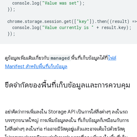
console
.
log
(
"Value was set"
);
});
chrome
.
storage
.
session
.
get
([
"key"
]).
then
((
result
)
=
>
console
.
log
(
"Value currently is "
+
result
.
key
);
});
ดูข้อมูลเพิ่มเติมเกี่ยวกับ
managed
พื้นที่เก็บข้อมูลได้ที่
ไฟล์
Manifest สำหรับพื้นที่เก็บข้อมูล
ขีดจำกัดของพื้นที่เก็บข้อมูลและการควบคุม
อย่าคิดว่าการเพิ่มลงใน Storage API เป็นการใส่สิ่งต่างๆ ลงในรถ
บรรทุกขนาดใหญ่ การเพิ่มข้อมูลลงใน ที่เก็บข้อมูลก็เหมือนกับการ
ใส่สิ่งต่างๆ ลงในท่อ ท่ออาจมีวัสดุอยู่แล้วและอาจเต็มไปด้วยวัสดุ