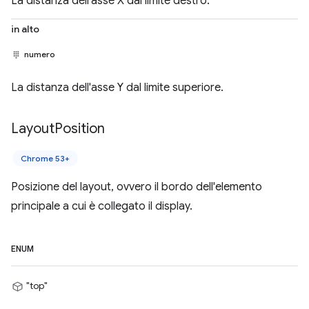
La distanza dell'asse X dal limite destro.
in alto
numero
La distanza dell'asse Y dal limite superiore.
Layout
Position
Chrome 53+
Posizione del layout, ovvero il bordo dell'elemento
principale a cui è collegato il display.
ENUM
"top"