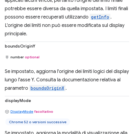
applicati alcuni vincoli, pertanto l'origine dei limiti finale
potrebbe essere diversa da quella impostata. I limiti finali
possono essere recuperati utilizzando
getInfo
.
L'origine dei limiti non può essere modificata sul display
principale.
boundsOriginY
number
optional
Se impostato, aggiorna l'origine dei limiti logici del display
lungo l'asse Y. Consulta la documentazione relativa al
parametro
boundsOriginX
.
displayMode
DisplayMode
facoltativo
Chrome 52 o versioni successive
Se impostato, aggiorna la modalità di visualizzazione alla