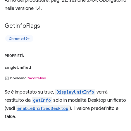
Anno del produttore, pag. 22, sezione 3.4.4. Obbligatorio
nella versione 1.4.
Get
Info
Flags
Chrome 59+
PROPRIETÀ
singleUnified
booleano
facoltativo
Se è impostato su true,
DisplayUnitInfo
verrà
restituito da
getInfo
solo in modalità Desktop unificato
(vedi
enableUnifiedDesktop
). Il valore predefinito è
false.