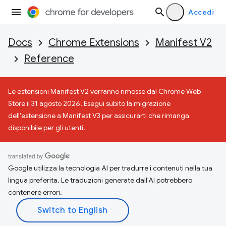
Accedi
Docs
Chrome Extensions
Manifest V2
Reference
Le estensioni Manifest V2 verranno rimosse dal Chrome Web
Store il 31 agosto 2026. Esegui subito la migrazione
dell'estensione a Manifest V3 per assicurarti che rimanga
disponibile per gli utenti.
Google utilizza la tecnologia AI per tradurre i contenuti nella tua
lingua preferita. Le traduzioni generate dall'AI potrebbero
contenere errori.