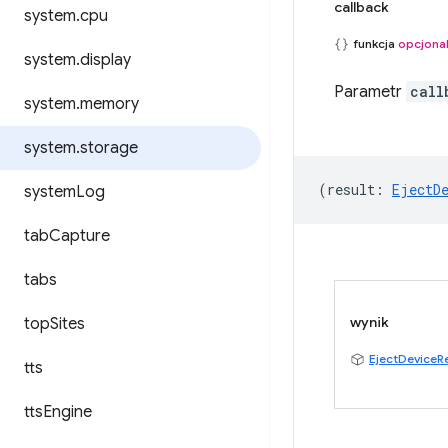
callback
system
.
cpu
funkcja
opcjona
system
.
display
Parametr
call
system
.
memory
system
.
storage
(
result
:
EjectD
system
Log
tab
Capture
tabs
wynik
top
Sites
EjectDeviceR
tts
tts
Engine