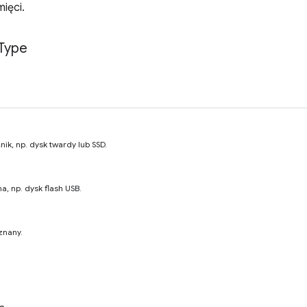
ięci.
Type
ik, np. dysk twardy lub SSD.
, np. dysk flash USB.
znany.