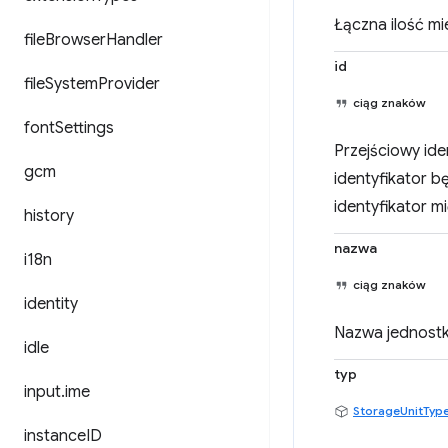
Łączna ilość mi
file
Browser
Handler
id
file
System
Provider
ciąg znaków
font
Settings
Przejściowy ide
gcm
identyfikator b
identyfikator m
history
nazwa
i18n
ciąg znaków
identity
Nazwa jednostk
idle
typ
input
.
ime
StorageUnitTyp
instance
ID