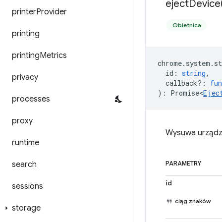
eject
Device
printer
Provider
Obietnica
printing
printing
Metrics
chrome
.
system
.
st
id
:
string
,
privacy
callback?
:
fun
)
:
Promise<
Ejec
processes
proxy
Wysuwa urządze
runtime
search
PARAMETRY
id
sessions
ciąg znaków
storage