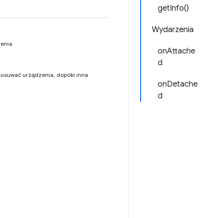
getInfo()
Wydarzenia
enia.
onAttache
d
n usuwać urządzenia, dopóki inna
onDetache
d