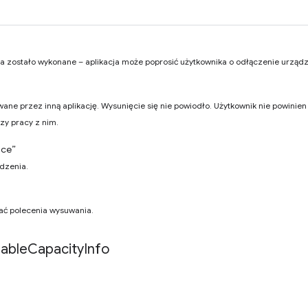
a zostało wykonane – aplikacja może poprosić użytkownika o odłączenie urządz
wane przez inną aplikację. Wysunięcie się nie powiodło. Użytkownik nie powinie
zy pracy z nim.
ice”
dzenia.
ać polecenia wysuwania.
lable
Capacity
Info