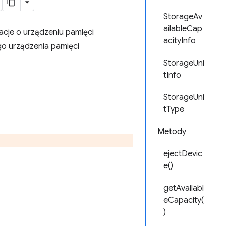
StorageAv
ailableCap
acje o urządzeniu pamięci
acityInfo
o urządzenia pamięci
StorageUni
tInfo
StorageUni
tType
Metody
ejectDevic
e()
getAvailabl
eCapacity(
)