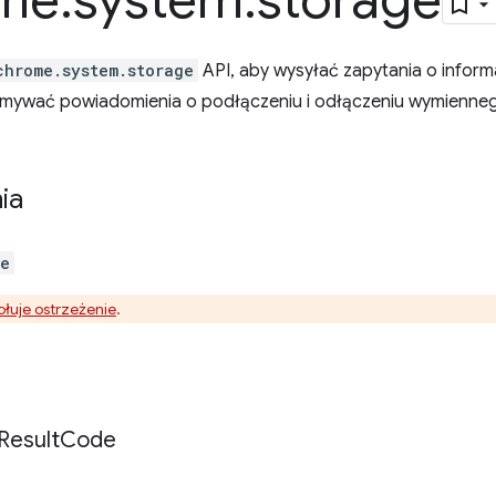
me
.
system
.
storage
chrome.system.storage
API, aby wysyłać zapytania o inform
ymywać powiadomienia o podłączeniu i odłączeniu wymienneg
ia
ge
łuje ostrzeżenie
.
Result
Code