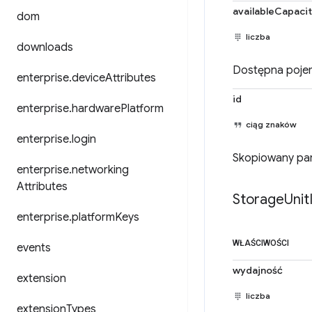
availableCapaci
dom
liczba
downloads
Dostępna pojem
enterprise
.
device
Attributes
id
enterprise
.
hardware
Platform
ciąg znaków
enterprise
.
login
Skopiowany pa
enterprise
.
networking
Attributes
Storage
Unit
enterprise
.
platform
Keys
WŁAŚCIWOŚCI
events
wydajność
extension
liczba
extension
Types