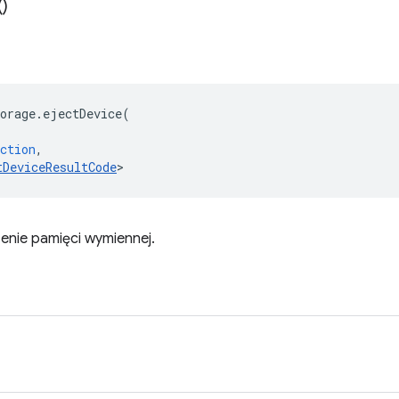
(
)
orage
.
ejectDevice
(
ction
,
tDeviceResultCode
>
nie pamięci wymiennej.