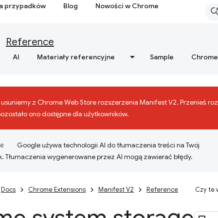
ia przypadków
Blog
Nowości w Chrome
Reference
AI
Materiały referencyjne
Sample
Chrome
r. usuniemy z Chrome Web Store rozszerzenia Manifest V2. Przenieś ro
pozostało ono dostępne dla użytkowników.
Google używa technologii AI do tłumaczenia treści na Twój
k. Tłumaczenia wygenerowane przez AI mogą zawierać błędy.
Docs
Chrome Extensions
Manifest V2
Reference
Czy te