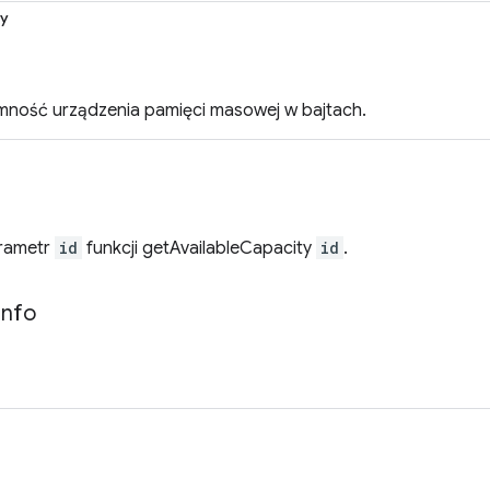
ty
ność urządzenia pamięci masowej w bajtach.
rametr
id
funkcji getAvailableCapacity
id
.
Info