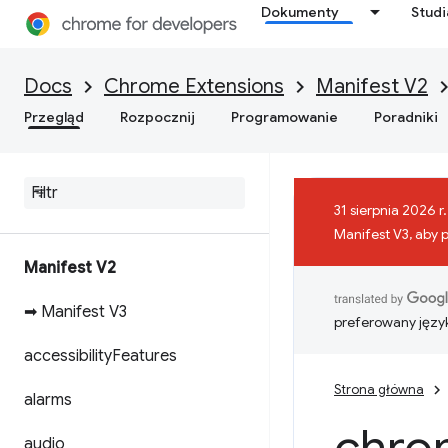
Dokumenty
Stud
Docs
Chrome Extensions
Manifest V2
Przegląd
Rozpocznij
Programowanie
Poradniki
31 sierpnia 2026 
Manifest V3, aby 
Manifest V2
➡ Manifest V3
preferowany języ
accessibility
Features
Strona główna
alarms
audio