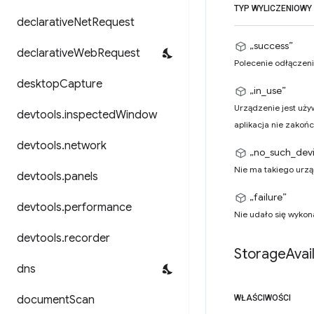
TYP WYLICZENIOWY
declarative
Net
Request
„success”
declarative
Web
Request
Polecenie odłączeni
desktop
Capture
„in_use”
Urządzenie jest uży
devtools
.
inspected
Window
aplikacja nie zakońc
devtools
.
network
„no_such_dev
Nie ma takiego urzą
devtools
.
panels
„failure”
devtools
.
performance
Nie udało się wykon
devtools
.
recorder
Storage
Avai
dns
document
Scan
WŁAŚCIWOŚCI