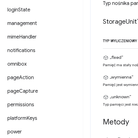
Typ nośnika pam
login
State
Storage
Unit
management
mime
Handler
TYP WYLICZENIOWY
notifications
„fixed”
omnibox
Pamięć ma stały nośn
„wymienna”
page
Action
Pamięć jest wymienna
page
Capture
„unknown”
permissions
Typ pamięci jest nie
platform
Keys
Metody
power