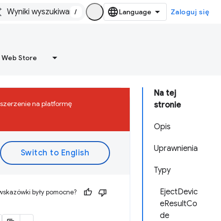
/
Zaloguj się
 Web Store
Na tej
zszerzenie na platformę
stronie
Opis
Uprawnienia
Typy
EjectDevic
 wskazówki były pomocne?
eResultCo
de