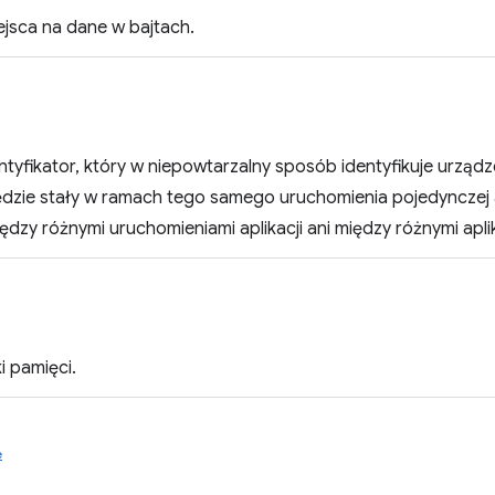
ejsca na dane w bajtach.
ntyfikator, który w niepowtarzalny sposób identyfikuje urząd
ędzie stały w ramach tego samego uruchomienia pojedynczej ap
iędzy różnymi uruchomieniami aplikacji ani między różnymi apli
i pamięci.
e