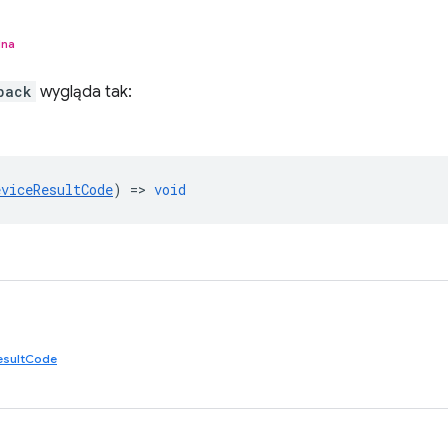
lna
back
wygląda tak:
eviceResultCode
) =>
void
esultCode