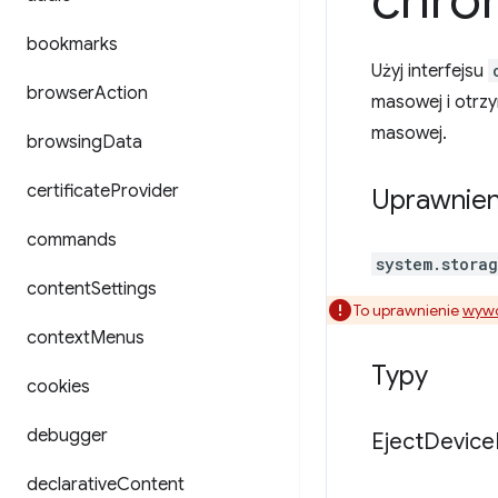
chro
bookmarks
Użyj interfejsu
browser
Action
masowej i otrz
masowej.
browsing
Data
certificate
Provider
Uprawnien
commands
system.stora
content
Settings
To uprawnienie
wywo
context
Menus
Typy
cookies
debugger
Eject
Device
declarative
Content