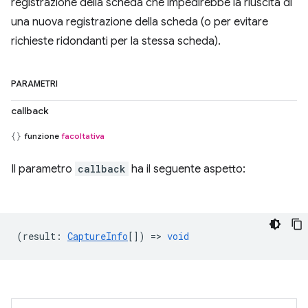
registrazione della scheda che impedirebbe la riuscita di
una nuova registrazione della scheda (o per evitare
richieste ridondanti per la stessa scheda).
PARAMETRI
callback
funzione
facoltativa
Il parametro
callback
ha il seguente aspetto:
(
result
:
CaptureInfo
[]) =>
void