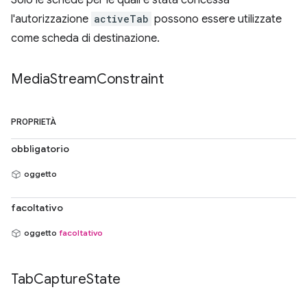
Solo le schede per le quali è stata concessa
l'autorizzazione
activeTab
possono essere utilizzate
come scheda di destinazione.
Media
Stream
Constraint
PROPRIETÀ
obbligatorio
oggetto
facoltativo
oggetto
facoltativo
Tab
Capture
State