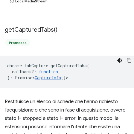
LocalMediaStream
get
Captured
Tabs(
)
Promessa
chrome
.
tabCapture
.
getCapturedTabs
(
callback?
:
function
,
)
:
Promise<
CaptureInfo
[]
>
Restituisce un elenco di schede che hanno richiesto
l'acquisizione o che sono in fase di acquisizione, ovvero
stato != stopped e stato != error. In questo modo, le
estensioni possono informare l'utente che esiste una