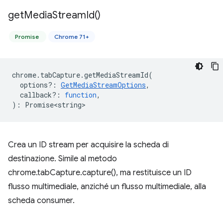
get
Media
Stream
Id(
)
Promise
Chrome 71+
chrome
.
tabCapture
.
getMediaStreamId
(
options?
:
GetMediaStreamOptions
,
callback?
:
function
,
)
:
Promise<string>
Crea un ID stream per acquisire la scheda di
destinazione. Simile al metodo
chrome.tabCapture.capture(), ma restituisce un ID
flusso multimediale, anziché un flusso multimediale, alla
scheda consumer.