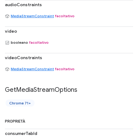
audioConstraints
MediaStreamConstraint
facoltativo
video
booleano
facoltativo
videoConstraints
MediaStreamConstraint
facoltativo
Get
Media
Stream
Options
Chrome 71+
PROPRIETÀ
consumerTabId