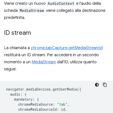
Viene creato un nuovo
AudioContext
e l'audio della
scheda
MediaStream
viene collegato alla destinazione
predefinita.
ID stream
La chiamata a
chrome.tabCapture.getMediaStreamId
restituirà un ID stream. Per accedere in un secondo
momento a un
MediaStream
dall'ID, utilizza quanto
segue:
navigator
.
mediaDevices
.
getUserMedia
({
audio
:
{
mandatory
:
{
chromeMediaSource
:
"tab"
,
chromeMediaSourceId
:
id
,