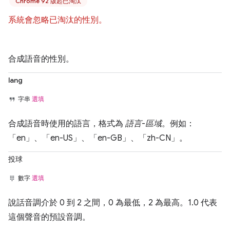
Chrome 92 版起已淘汰
系統會忽略已淘汰的性別。
合成語音的性別。
lang
字串
選填
合成語音時使用的語言，格式為
語言
-
區域
。例如：
「en」、「en-US」、「en-GB」、「zh-CN」。
投球
數字
選填
說話音調介於 0 到 2 之間，0 為最低，2 為最高。1.0 代表
這個聲音的預設音調。