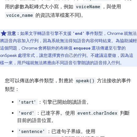
用的參數為駝峰式大小寫，例如
voiceName
，與使用
voice_name
的資訊清單檔案不同)。
注意：
如果文字轉語音引擎不支援
事件類型，Chrome 就無法
'end'
將語音內容加入佇列，因為系統無法得知語音內容何時結束。為協助減輕
這個問題，Chrome 會將額外的布林值
選項傳遞至引擎的
enqueue
onSpeak 處理常式，讓您選擇實作自己的佇列。不建議這麼做，因為這
樣一來，用戶端就無法將應由不同語音引擎朗讀的語音排入佇列。
您可以傳送的事件類型，對應於
speak()
方法接收的事件
類型：
'start'
：引擎已開始朗讀語音。
'word'
：已達字界。使用
event.charIndex
判斷
目前的語音位置。
'sentence'
：已達句子界線。使用