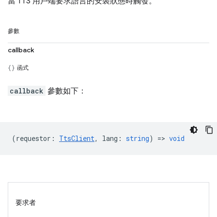
當 TTS 用戶端要求語言的安裝狀態時觸發。
參數
callback
函式
callback
參數如下：
(
requestor
:
TtsClient
,
lang
:
string
) =>
void
要求者