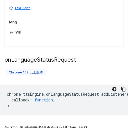
TtsClient
lang
字串
on
Language
Status
Request
Chrome 132 以上版本
chrome
.
ttsEngine
.
onLanguageStatusRequest
.
addListener
callback
:
function
,
)