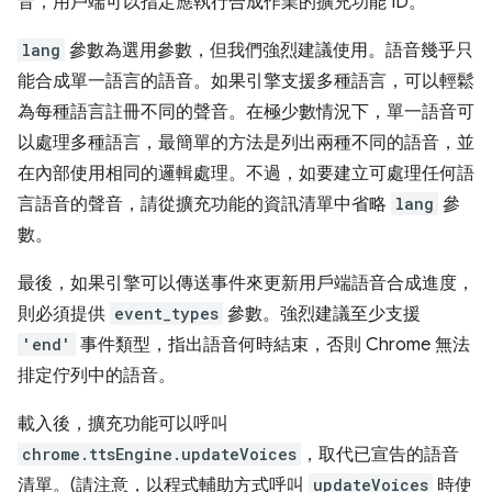
音，用戶端可以指定應執行合成作業的擴充功能 ID。
lang
參數為選用參數，但我們強烈建議使用。語音幾乎只
能合成單一語言的語音。如果引擎支援多種語言，可以輕鬆
為每種語言註冊不同的聲音。在極少數情況下，單一語音可
以處理多種語言，最簡單的方法是列出兩種不同的語音，並
在內部使用相同的邏輯處理。不過，如要建立可處理任何語
言語音的聲音，請從擴充功能的資訊清單中省略
lang
參
數。
最後，如果引擎可以傳送事件來更新用戶端語音合成進度，
則必須提供
event_types
參數。強烈建議至少支援
'end'
事件類型，指出語音何時結束，否則 Chrome 無法
排定佇列中的語音。
載入後，擴充功能可以呼叫
chrome.ttsEngine.updateVoices
，取代已宣告的語音
清單。(請注意，以程式輔助方式呼叫
updateVoices
時使