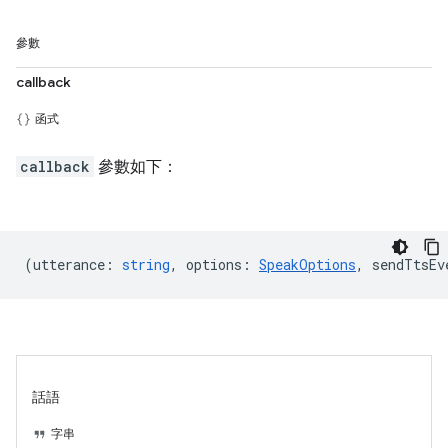
參數
callback
函式
callback
參數如下：
(
utterance
:
string
,
options
:
SpeakOptions
,
sendTtsEv
話語
字串