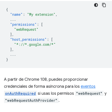
{
"name"
:
"My extension"
,
...
"permissions"
:
[
"webRequest"
],
"host_permissions"
:
[
"*://*.google.com/*"
],
...
}
A partir de Chrome 108, puedes proporcionar
credenciales de forma asíncrona para los
eventos
onAuthRequired
si usas los permisos
"webRequest"
y
"webRequestAuthProvider"
.