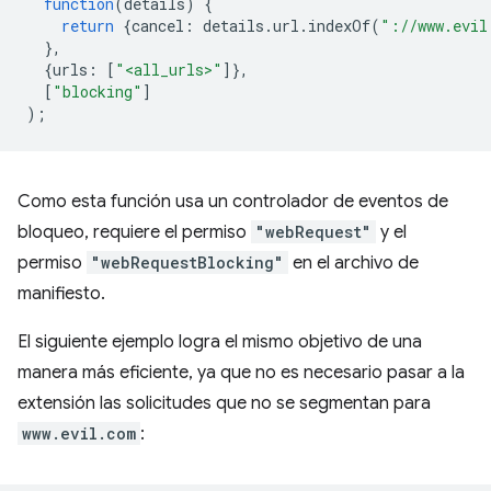
function
(
details
)
{
return
{
cancel
:
details
.
url
.
indexOf
(
"://www.evil
},
{
urls
:
[
"<all_urls>"
]},
[
"blocking"
]
);
Como esta función usa un controlador de eventos de
bloqueo, requiere el permiso
"webRequest"
y el
permiso
"webRequestBlocking"
en el archivo de
manifiesto.
El siguiente ejemplo logra el mismo objetivo de una
manera más eficiente, ya que no es necesario pasar a la
extensión las solicitudes que no se segmentan para
www.evil.com
: