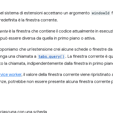
nel sistema di estensioni accettano un argomento
windowId
f
edefinita è la finestra corrente.
rente
è la finestra che contiene il codice attualmente in esecu
 può essere diversa da quella in primo piano o attiva.
poniamo che un'estensione crei alcune schede o finestre da u
enga una chiamata a
tabs.query()
. La finestra corrente è q
to la chiamata, indipendentemente dalla finestra in primo pian
rvice worker
, il valore della finestra corrente viene ripristinato a
nze, potrebbe non essere presente alcuna finestra corrente p