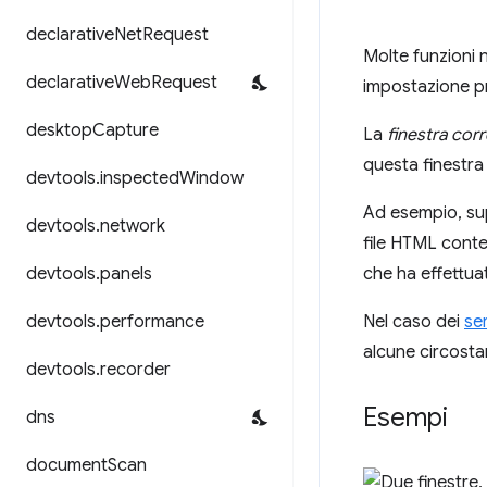
declarative
Net
Request
Molte funzioni 
declarative
Web
Request
impostazione pr
desktop
Capture
La
finestra cor
questa finestra
devtools
.
inspected
Window
Ad esempio, sup
devtools
.
network
file HTML cont
devtools
.
panels
che ha effettua
devtools
.
performance
Nel caso dei
se
alcune circosta
devtools
.
recorder
Esempi
dns
document
Scan