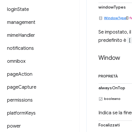
windowTypes
login
State
WindowType
[]
f
management
Se impostato, i
mime
Handler
predefinito è
[
notifications
Window
omnibox
page
Action
PROPRIETÀ
page
Capture
alwaysOnTop
booleano
permissions
Indica se la fi
platform
Keys
Focalizzati
power