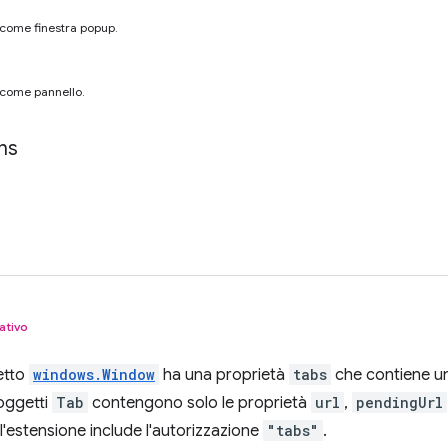
a come finestra popup.
a come pannello.
ns
ativo
getto
windows.Window
ha una proprietà
tabs
che contiene un
 oggetti
Tab
contengono solo le proprietà
url
,
pendingUrl
ll'estensione include l'autorizzazione
"tabs"
.