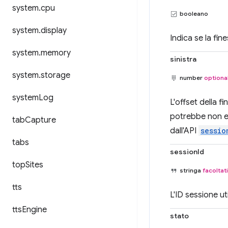
system
.
cpu
booleano
system
.
display
Indica se la fin
system
.
memory
sinistra
system
.
storage
number
optiona
system
Log
L'offset della f
potrebbe non e
tab
Capture
dall'API
sessio
tabs
sessionId
top
Sites
stringa
facoltat
tts
L'ID sessione ut
tts
Engine
stato