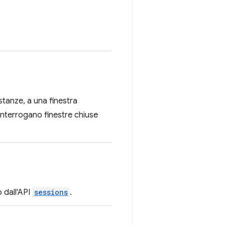
ostanze, a una finestra
interrogano finestre chiuse
o dall'API
sessions
.