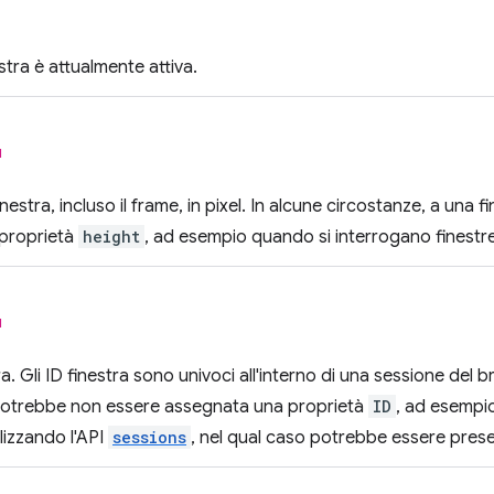
estra è attualmente attiva.
l
finestra, incluso il frame, in pixel. In alcune circostanze, a un
proprietà
height
, ad esempio quando si interrogano finestre
l
tra. Gli ID finestra sono univoci all'interno di una sessione del 
 potrebbe non essere assegnata una proprietà
ID
, ad esempi
ilizzando l'API
sessions
, nel qual caso potrebbe essere prese