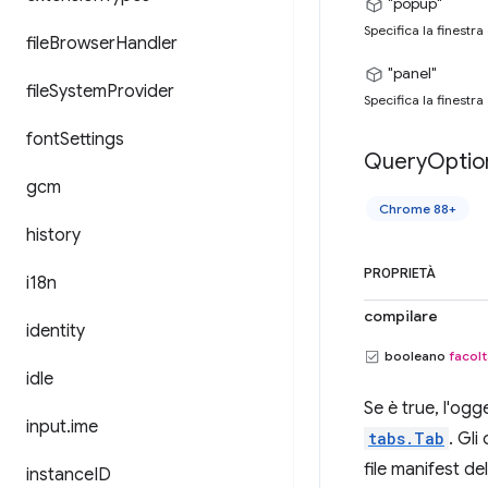
"popup"
Specifica la finestr
file
Browser
Handler
"panel"
file
System
Provider
Specifica la finestr
font
Settings
Query
Optio
gcm
Chrome 88+
history
PROPRIETÀ
i18n
compilare
identity
booleano
facolt
idle
Se è true, l'og
input
.
ime
tabs.Tab
. Gli
file manifest de
instance
ID