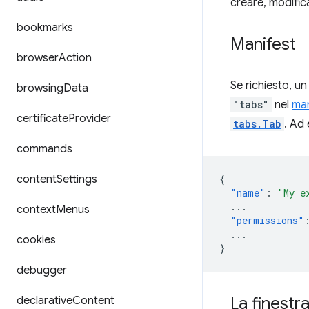
creare, modifica
bookmarks
Manifest
browser
Action
Se richiesto, u
browsing
Data
"tabs"
nel
man
certificate
Provider
tabs.Tab
. Ad
commands
content
Settings
{
"name"
:
"My e
...
context
Menus
"permissions"
...
cookies
}
debugger
La finestr
declarative
Content