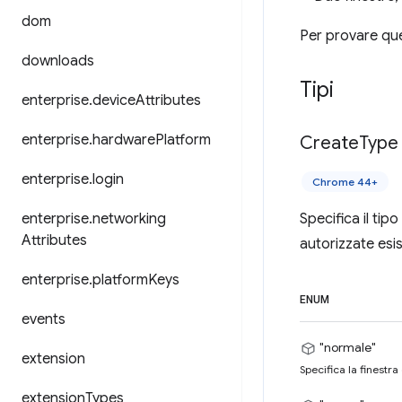
dom
Per provare ques
downloads
Tipi
enterprise
.
device
Attributes
enterprise
.
hardware
Platform
Create
Type
enterprise
.
login
Chrome 44+
enterprise
.
networking
Specifica il tip
Attributes
autorizzate esi
enterprise
.
platform
Keys
ENUM
events
"normale"
extension
Specifica la finestr
extension
Types