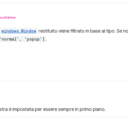
acoltativo
l
windows.Window
restituito viene filtrato in base al tipo. Se no
'normal', 'popup']
.
nestra è impostata per essere sempre in primo piano.