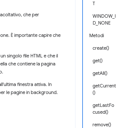
T
acoltativo, che per
WINDOW_I
D_NONE
zione. È importante capire che
Metodi
create()
n singolo file HTML e che il
get()
uella che contiene la pagina
o.
getAll()
ll'ultima finestra attiva. In
getCurrent
er le pagine in background.
()
getLastFo
cused()
remove()