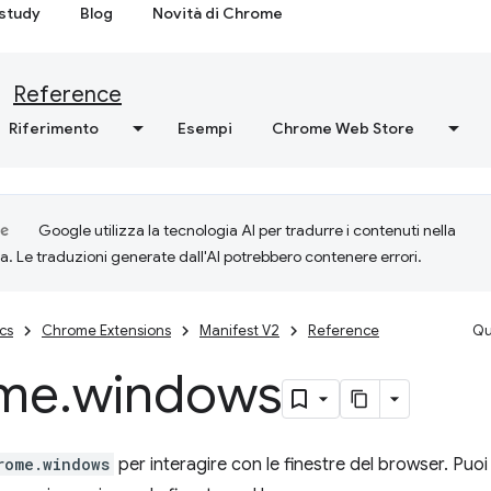
study
Blog
Novità di Chrome
Reference
Riferimento
Esempi
Chrome Web Store
Google utilizza la tecnologia AI per tradurre i contenuti nella
ta. Le traduzioni generate dall'AI potrebbero contenere errori.
cs
Chrome Extensions
Manifest V2
Reference
Qu
me
.
windows
rome.windows
per interagire con le finestre del browser. Puoi