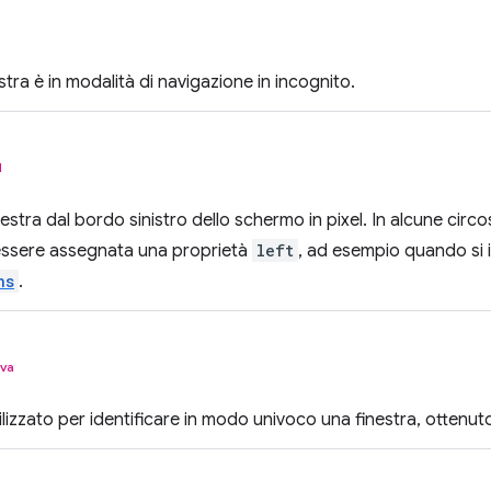
estra è in modalità di navigazione in incognito.
l
inestra dal bordo sinistro dello schermo in pixel. In alcune circ
ssere assegnata una proprietà
left
, ad esempio quando si 
ns
.
iva
ilizzato per identificare in modo univoco una finestra, ottenut