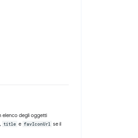
 elenco degli oggetti
,
title
e
favIconUrl
se il