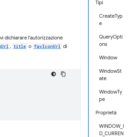
Tipi
CreateTyp
e
QueryOpti
vi dichiarare l'autorizzazione
ons
gUrl
,
title
o
favIconUrl
di
Window
WindowSt
ate
WindowTy
pe
Proprietà
WINDOW_I
D_CURREN