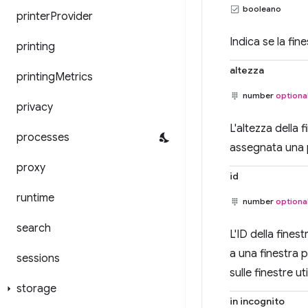
booleano
printer
Provider
Indica se la fin
printing
altezza
printing
Metrics
number
optiona
privacy
L'altezza della 
processes
assegnata una 
proxy
id
runtime
number
optiona
search
L'ID della fines
a una finestra
sessions
sulle finestre ut
storage
in incognito