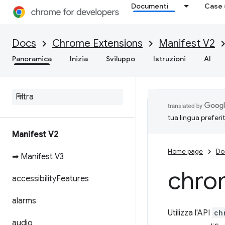
Documenti
Case 
Docs
Chrome Extensions
Manifest V2
Panoramica
Inizia
Sviluppo
Istruzioni
AI
tua lingua preferi
Manifest V2
Home page
Do
➡ Manifest V3
chro
accessibility
Features
alarms
Utilizza l'API
ch
audio