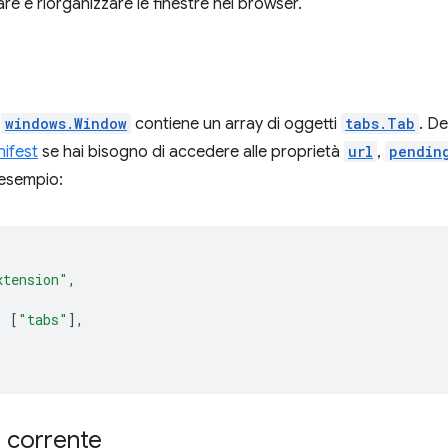
re e riorganizzare le finestre nel browser.
n
windows.Window
contiene un array di oggetti
tabs.Tab
. De
ifest
se hai bisogno di accedere alle proprietà
url
,
pendin
 esempio:
xtension"
,
:
[
"tabs"
],
a corrente