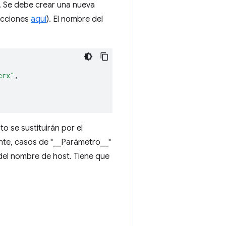
. Se debe crear una nueva
rucciones
aquí
). El nombre del
crx"
,
 se sustituirán por el
ente, casos de "__Parámetro__"
del nombre de host. Tiene que