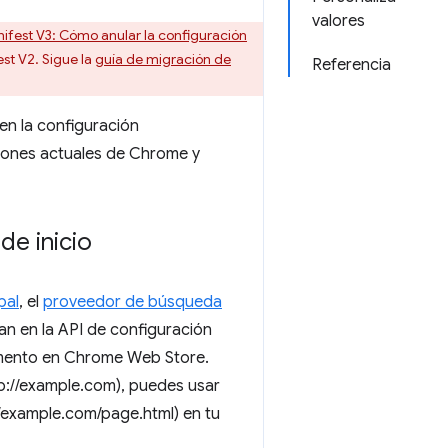
valores
ifest V3: Cómo anular la configuración
st V2. Sigue la
guía de migración de
Referencia
en la configuración
iones actuales de Chrome y
e inicio
pal
, el
proveedor de búsqueda
san en la API de configuración
emento en Chrome Web Store.
tp://example.com), puedes usar
//example.com/page.html) en tu