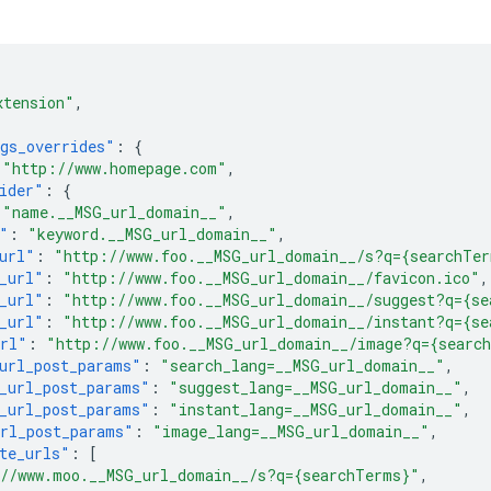
xtension"
,
gs_overrides"
:
{
"http://www.homepage.com"
,
ider"
:
{
"name.__MSG_url_domain__"
,
"
:
"keyword.__MSG_url_domain__"
,
url"
:
"http://www.foo.__MSG_url_domain__/s?q={searchTe
_url"
:
"http://www.foo.__MSG_url_domain__/favicon.ico"
,
_url"
:
"http://www.foo.__MSG_url_domain__/suggest?q={se
_url"
:
"http://www.foo.__MSG_url_domain__/instant?q={se
url"
:
"http://www.foo.__MSG_url_domain__/image?q={searc
url_post_params"
:
"search_lang=__MSG_url_domain__"
,
_url_post_params"
:
"suggest_lang=__MSG_url_domain__"
,
_url_post_params"
:
"instant_lang=__MSG_url_domain__"
,
rl_post_params"
:
"image_lang=__MSG_url_domain__"
,
te_urls"
:
[
//www.moo.__MSG_url_domain__/s?q={searchTerms}"
,