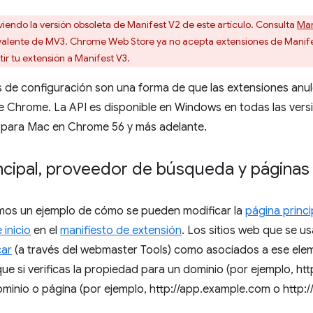
viendo la versión obsoleta de Manifest V2 de este artículo. Consulta
Man
valente de MV3. Chrome Web Store ya no acepta extensiones de Manife
ir tu extensión a Manifest V3.
 de configuración son una forma de que las extensiones anul
e Chrome. La API es disponible en Windows en todas las vers
e para Mac en Chrome 56 y más adelante.
ncipal
,
proveedor de búsqueda y páginas d
mos un ejemplo de cómo se pueden modificar la
página princi
 inicio
en el
manifiesto de extensión
. Los sitios web que se u
car
(a través del webmaster Tools) como asociados a ese el
ue si verificas la propiedad para un dominio (por ejemplo, ht
minio o página (por ejemplo, http://app.example.com o http: