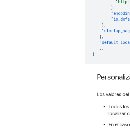
"http:
],
"encodin
"is_defa
},
"startup_pag
},
"default_loca
...
}
Personaliz
Los valores del
Todos los
localizar 
En el caso