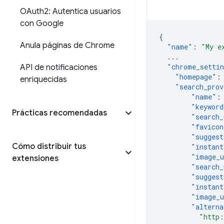
OAuth2: Autentica usuarios
con Google
{
Anula páginas de Chrome
"name"
:
"My e
...
"chrome_settin
API de notificaciones
"homepage"
:
enriquecidas
"search_prov
"name"
:
"keyword
Prácticas recomendadas
"search_
"favicon
"suggest
Cómo distribuir tus
"instant
"image_
extensiones
"search_
"suggest
"instant
"image_u
"alterna
"http: