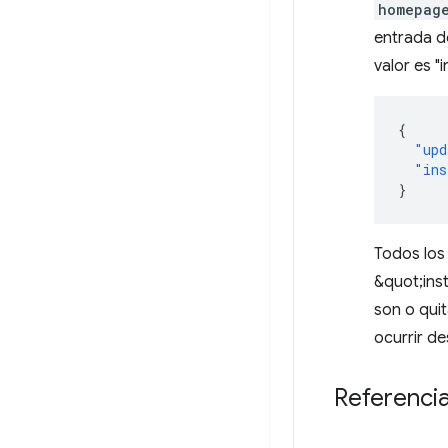
homepag
entrada de
valor es "
{
"upd
"ins
}
Todos los
&quot;inst
son o qui
ocurrir de
Referenci