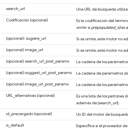
search_url
Una URL de búsqueda utiliza
Codificación
(opcional)
Es la codificación del térmi
omitir si
prepopulated_id
es 
(opcional)
: sugiere_url
Si se omite, este motor no a
(opcional)
image_url
Si se omite, este motor no 
(opcional)
search_url_post_params
La cadena de los parámetros
(opcional)
:suggest_url_post_params
La cadena de parámetros de
(opcional)
image_url_post_params
La cadena de los parámetros
URL_alternativas
(opcional)
Es una lista de los patrones 
además de |search_url|.
id_precargado
(opcional)
Un ID del motor de búsqued
is_default
Especifica si el proveedor d