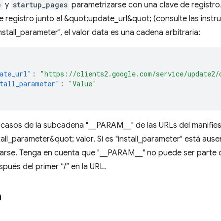
e
y
startup_pages
parametrizarse con una clave de registro
 registro junto al &quot;update_url&quot; (consulte las inst
install_parameter", el valor data es una cadena arbitraria:
ate_url"
:
"https://clients2.google.com/service/update2/
tall_parameter"
:
"Value"
 casos de la subcadena "__PARAM__" de las URLs del manifiesto
all_parameter&quot; valor. Si es "install_parameter" está aus
tarse. Tenga en cuenta que "__PARAM__" no puede ser parte 
spués del primer “/” en la URL.
a