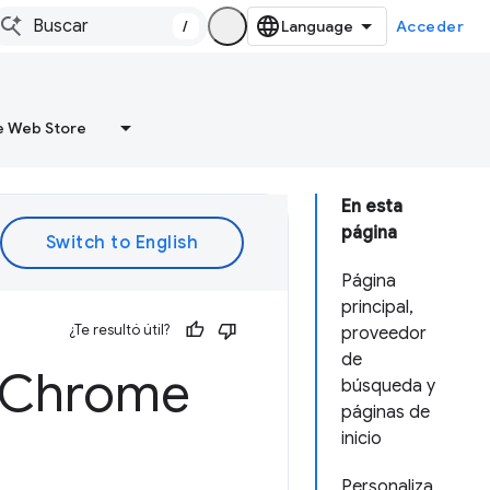
/
Acceder
 Web Store
En esta
página
Página
principal,
¿Te resultó útil?
proveedor
de
e Chrome
búsqueda y
páginas de
inicio
Personaliza