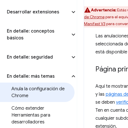
Advertencia:
Estás 
Desarrollar extensiones
de Chrome
para el equi
Manifest V3
para convert
En detalle: conceptos
Las anulaciones
básicos
seleccionada d
está disponibl
En detalle: seguridad
Página pri
En detalle: más temas
Aquí te mostra
Anula la configuración de
y las
páginas de
Chrome
se deben
verifi
Cómo extender
Ten en cuenta q
Herramientas para
cualquier subdo
desarrolladores
extensión.