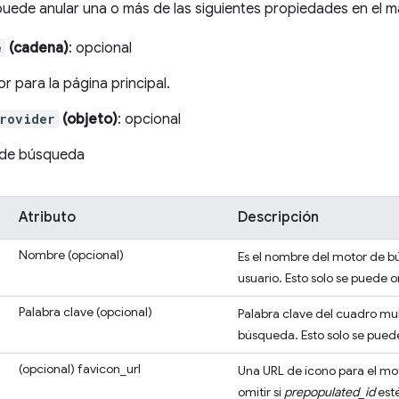
uede anular una o más de las siguientes propiedades en el ma
e
(cadena)
: opcional
r para la página principal.
provider
(objeto)
: opcional
 de búsqueda
Atributo
Descripción
Nombre
(opcional)
Es el nombre del motor de b
usuario. Esto solo se puede om
Palabra clave
(opcional)
Palabra clave del cuadro mul
búsqueda. Esto solo se puede
(opcional)
favicon_url
Una URL de ícono para el mo
omitir si
prepopulated_id
esté