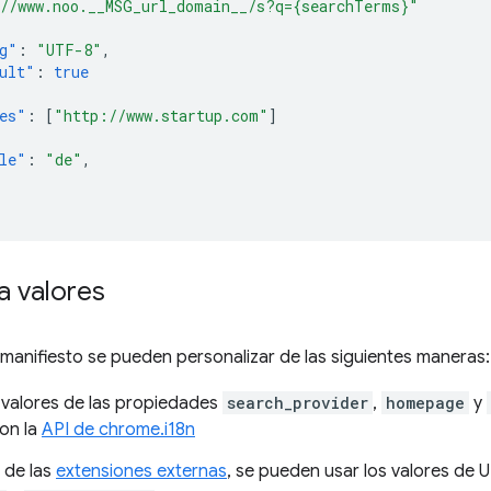
//www.noo.__MSG_url_domain__/s?q={searchTerms}"
g"
:
"UTF-8"
,
ult"
:
true
es"
:
[
"http://www.startup.com"
]
le"
:
"de"
,
a valores
 manifiesto se pueden personalizar de las siguientes maneras:
 valores de las propiedades
search_provider
,
homepage
y
con la
API de chrome.i18n
 de las
extensiones externas
, se pueden usar los valores de 