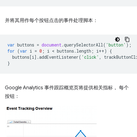
并将其用作每个按钮点击的事件处理脚本：
var
buttons
=
document
.
querySelectorAll
(
'button'
);
for
(
var
i
=
0
;
i
 < 
buttons
.
length
;
i
++
)
{
buttons
[
i
].
addEventListener
(
'click'
,
trackButtonCl
}
Google Analytics 事件跟踪概览页将提供相关指标， 每个
按钮：