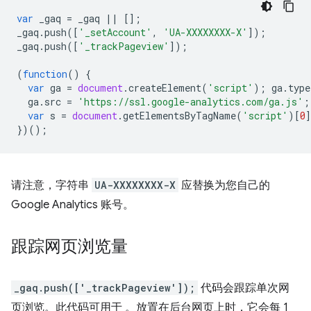
var
_gaq
=
_gaq
||
[];
_gaq
.
push
([
'_setAccount'
,
'UA-XXXXXXXX-X'
]);
_gaq
.
push
([
'_trackPageview'
]);
(
function
()
{
var
ga
=
document
.
createElement
(
'script'
);
ga
.
type
ga
.
src
=
'https://ssl.google-analytics.com/ga.js'
;
var
s
=
document
.
getElementsByTagName
(
'script'
)[
0
})();
请注意，字符串
UA-XXXXXXXX-X
应替换为您自己的
Google Analytics 账号。
跟踪网页浏览量
_gaq.push(['_trackPageview']);
代码会跟踪单次网
页浏览。此代码可用于 。放置在后台网页上时，它会每 1