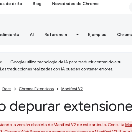
os de éxito
Blog
Novedades de Chrome
edimiento
AI
Referencia
Ejemplos
Chrome
Google utiliza tecnología de IA para traducir contenido a tu
 Las traducciones realizadas con IA pueden contener errores.
Docs
Chrome Extensions
Manifest V2
 depurar extension
viendo la versión obsoleta de Manifest V2 de este artículo. Consulta
Man
V3. Chrome Web Store ya no acepta extensiones de Manifest V2. Sigue 