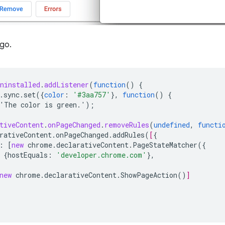
igo.
ninstalled
.
addListener
(
function
()
{
.sync.set({
color
:
'#3aa757'
}
,
function
()
{
('The
color
is
green.')
;
tiveContent
.
onPageChanged
.
removeRules
(
undefined
,
functi
rativeContent.onPageChanged.addRules(
[
{
:
[
new
chrome.declarativeContent.PageStateMatcher
({
{
hostEquals
:
'developer.chrome.com'
},
new
chrome.declarativeContent.ShowPageAction
()
]