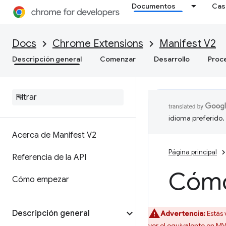
Documentos
Cas
Docs
Chrome Extensions
Manifest V2
Descripción general
Comenzar
Desarrollo
Proc
idioma preferido.
Acerca de Manifest V2
Página principal
Referencia de la API
Cómo
Cómo empezar
Descripción general
Advertencia:
Estás 
ver el equivalente en M