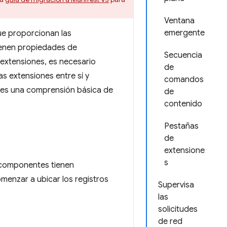
Ventana
emergente
ue proporcionan las
ienen propiedades de
Secuencia
extensiones, es necesario
de
 extensiones entre sí y
comandos
dores una comprensión básica de
de
contenido
Pestañas
de
extensione
s
 componentes tienen
menzar a ubicar los registros
Supervisa
las
solicitudes
de red