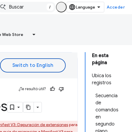
/
Acceder
 Web Store
En esta
página
Ubica los
registros
¿Te resultó útil?
Secuencia
es
de
comandos
en
segundo
ifest V3: Depuración de extensiones
para
plano
la
guía de migración a Manifest V3
para