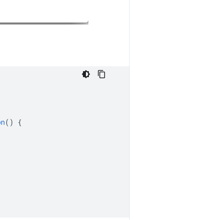
on
()
{