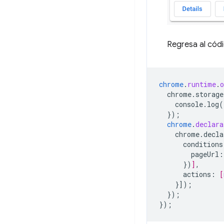
Regresa al cód
chrome
.
runtime
.
o
chrome.storage
console.log
}
);
chrome
.
declara
chrome.decla
conditions
pageUrl
:
})
]
,
actions
:
[
}
]);
}
);
}
);