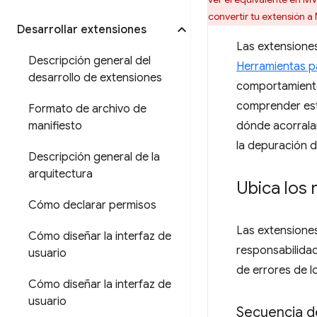
convertir tu extensión a
Desarrollar extensiones
Las extensione
Descripción general del
Herramientas p
desarrollo de extensiones
comportamiento 
comprender est
Formato de archivo de
manifiesto
dónde acorralar
la depuración d
Descripción general de la
arquitectura
Ubica los 
Cómo declarar permisos
Las extensione
Cómo diseñar la interfaz de
responsabilida
usuario
de errores de l
Cómo diseñar la interfaz de
usuario
Secuencia d